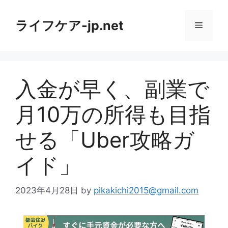
コ
ン
ライフケア-jp.net
メ
テ
ン
ニ
ツ
へ
入金が早く、副業で
ス
ュ
キ
月10万の所得も目指
ッ
ー
プ
せる「Uber攻略ガ
イド」
2023年4月28日
by
pikakichi2015@gmail.com