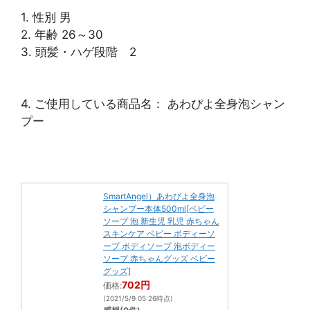
1. 性別 男
2. 年齢 26～30
3. 頭髪・ハゲ段階 2
4. ご使用している商品名： あわぴよ全身泡シャン
プー
SmartAngel）あわぴよ全身泡
シャンプー本体500ml[ベビー
ソープ 泡 新生児 乳児 赤ちゃん
スキンケア ベビー ボディーソ
ープ ボディソープ 泡ボディー
ソープ 赤ちゃんグッズ ベビー
グッズ]
702円
価格:
(2021/5/9 05:26時点)