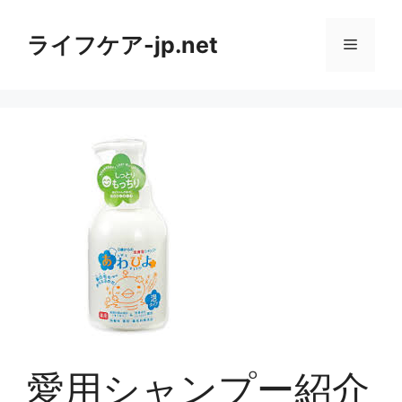
コ
ン
ライフケア-jp.net
メ
テ
ン
ニ
ツ
へ
ス
ュ
キ
ッ
ー
プ
愛用シャンプー紹介