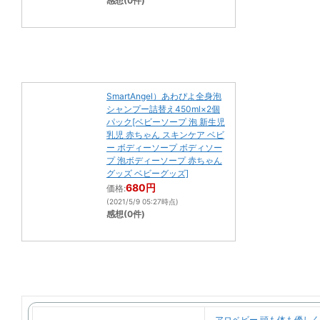
感想(0件)
SmartAngel）あわぴよ全身泡
シャンプー詰替え450ml×2個
パック[ベビーソープ 泡 新生児
乳児 赤ちゃん スキンケア ベビ
ー ボディーソープ ボディソー
プ 泡ボディーソープ 赤ちゃん
グッズ ベビーグッズ]
680円
価格:
(2021/5/9 05:27時点)
感想(0件)
アロベビー 頭も体も優し