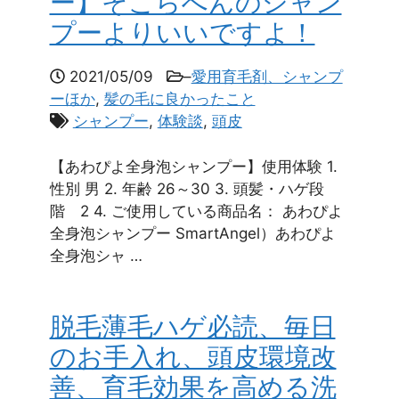
ー】そこらへんのシャン
プーよりいいですよ！
2021/05/09
–
愛用育毛剤、シャンプ
ーほか
,
髪の毛に良かったこと
シャンプー
,
体験談
,
頭皮
【あわぴよ全身泡シャンプー】使用体験 1.
性別 男 2. 年齢 26～30 3. 頭髪・ハゲ段
階 2 4. ご使用している商品名： あわぴよ
全身泡シャンプー SmartAngel）あわぴよ
全身泡シャ …
脱毛薄毛ハゲ必読、毎日
のお手入れ、頭皮環境改
善、育毛効果を高める洗