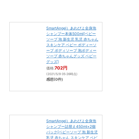
SmartAngel）あわぴよ全身泡
シャンプー本体500ml[ベビー
ソープ 泡 新生児 乳児 赤ちゃん
スキンケア ベビー ボディーソ
ープ ボディソープ 泡ボディー
ソープ 赤ちゃんグッズ ベビー
グッズ]
702円
価格:
(2021/5/9 05:26時点)
感想(0件)
SmartAngel）あわぴよ全身泡
シャンプー詰替え450ml×2個
パック[ベビーソープ 泡 新生児
乳児 赤ちゃん スキンケア ベビ