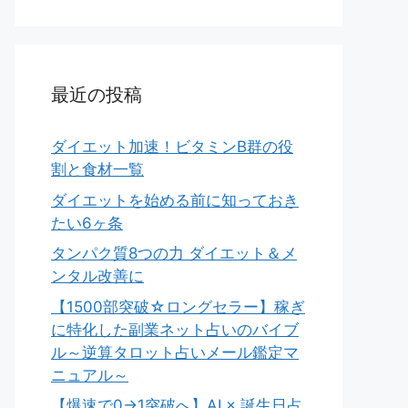
最近の投稿
ダイエット加速！ビタミンB群の役
割と食材一覧
ダイエットを始める前に知っておき
たい6ヶ条
タンパク質8つの力 ダイエット＆メ
ンタル改善に
【1500部突破☆ロングセラー】稼ぎ
に特化した副業ネット占いのバイブ
ル～逆算タロット占いメール鑑定マ
ニュアル～
【爆速で0→1突破へ】AI × 誕生日占