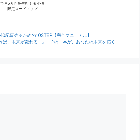
で月5万円を生む！ 初心者
限定ロードマップ
ヶ月で40記事売るための10STEP【完全マニュアル】
れば、未来が変わる！』─その一本が、あなたの未来を拓く