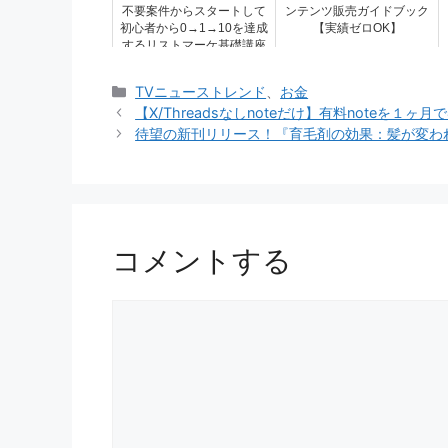
不要案件からスタートして
ンテンツ販売ガイドブック
初心者から0→1→10を達成
【実績ゼロOK】
するリストマーケ基礎講座
カ
TVニューストレンド
、
お金
テ
【X/Threadsなしnoteだけ】有料noteを１
ゴ
待望の新刊リリース！『育毛剤の効果：髪が変わ
リ
ー
コメントする
コ
メ
ン
ト