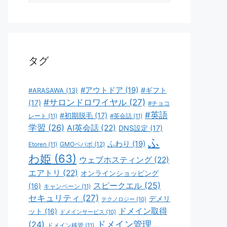
ゴ
リ
ー
タグ
#アウトドア
(19)
#ギフト
#ARASAWA
(13)
#サロンドロワイヤル
(27)
(17)
#チョコ
#英語
#初期脱毛
(17)
レート
(11)
#英会話
(11)
学習
(26)
AI英会話
(22)
DNS設定
(17)
ふ
ふわり
(19)
GMOペパボ
(12)
Etoren
(11)
わ姫
(63)
ウェブホスティング
(22)
エアトリ
(22)
オンラインショッピング
スピークエル
(25)
(16)
キャンペーン
(11)
セキュリティ
(27)
デメリ
テクノロジー
(10)
ドメイン取得
ット
(16)
ドメインサービス
(10)
ドメイン管理
(24)
ドメイン移管
(11)