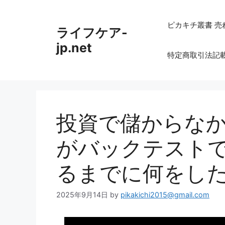
コ
ン
ピカキチ叢書 売
ライフケア-
テ
ン
jp.net
特定商取引法記
ツ
へ
ス
キ
ッ
投資で儲からなか
プ
がバックテストで
るまでに何をし
2025年9月14日
by
pikakichi2015@gmail.com