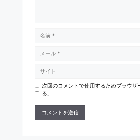
名
前
メ
ー
ル
サ
イ
ト
次回のコメントで使用するためブラウザ
る。