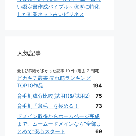
い鑑定書作成バイブル～稼ぎに特化
した副業ネット占いビジネス
人気記事
最も訪問者が多かった記事 10 件 (過去 7 日間)
ピカキチ叢書 売れ筋ランキング
TOP10作品
194
育毛剤成分比較(試用1)&(試用2)
75
育毛剤「薄毛」を極める！
73
ドメイン取得からホームページ完成
まで。ムームードメインなら“全部ま
とめて”安心スタート
69