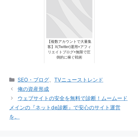
【複数アカウントで大量集
客】X(Twitter)運用×アフィ
リエイトブログ×無限で圧
倒的に稼ぐ戦術
カ
SEO・ブログ
、
TVニューストレンド
テ
俺の資産形成
ゴ
ウェブサイトの安全を無料で診断！ムームード
リ
メインの『ネットde診断』で安心のサイト運営
ー
を。