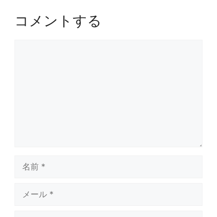
コメントする
コ
メ
ン
ト
名
前
メ
ー
ル
サ