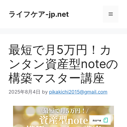
コ
ン
ライフケア-jp.net
メ
テ
ン
ニ
ツ
へ
最短で月5万円！カ
ス
ュ
キ
ンタン資産型noteの
ッ
ー
プ
構築マスター講座
2025年8月4日
by
pikakichi2015@gmail.com