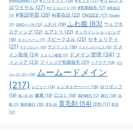
#アウトドア
(19)
#ギフト
(17)
#ARASAWA
(13)
ロワイヤル
(27)
#初期脱毛
(17)
#チョコレート
(11)
#英会話
#英語学習
(26)
AI英会話
(22)
DNS設定
(17)
(11)
Etoren
ふわ姫
(63)
ウェブホ
ふわり
(19)
GMOペパボ
(12)
(11)
スティング
(22)
エアトリ
(22)
オンラインショッピング
スピークエル
(25)
セキュリティ
(16)
キャンペーン
(11)
(27)
ドメ
デメリット
(16)
テクノロジー
(10)
ドメインサービス
(10)
ドメイン管理
(34)
イン取得
(24)
フ
ドメイン移管
(11)
ィンジア
(23)
フィンジア初期脱毛
(21)
ヘアケア
(14)
ボイ
ムームードメイン
スレコーダー
(10)
(217)
ロリポップ
レビュー
(14)
レンタルサーバー
(16)
(19)
健康
(19)
口コミ
(18)
旅行
(14)
国内旅行
(12)
比
使い方
(9)
育毛剤
(54)
評判
(17)
海外旅行
(15)
防災
較
(11)
育毛
(9)
(12)