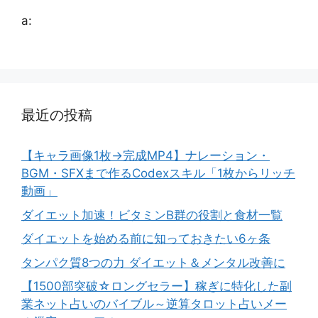
a:
最近の投稿
【キャラ画像1枚→完成MP4】ナレーション・
BGM・SFXまで作るCodexスキル「1枚からリッチ
動画」
ダイエット加速！ビタミンB群の役割と食材一覧
ダイエットを始める前に知っておきたい6ヶ条
タンパク質8つの力 ダイエット＆メンタル改善に
【1500部突破☆ロングセラー】稼ぎに特化した副
業ネット占いのバイブル～逆算タロット占いメー