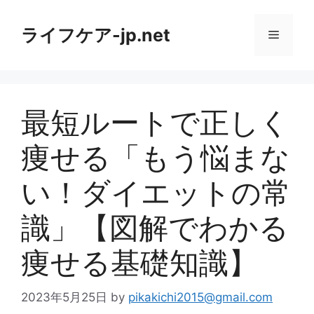
コ
ン
ライフケア-jp.net
メ
テ
ン
ニ
ツ
へ
最短ルートで正しく
ス
ュ
キ
痩せる「もう悩まな
ッ
ー
プ
い！ダイエットの常
識」【図解でわかる
痩せる基礎知識】
2023年5月25日
by
pikakichi2015@gmail.com