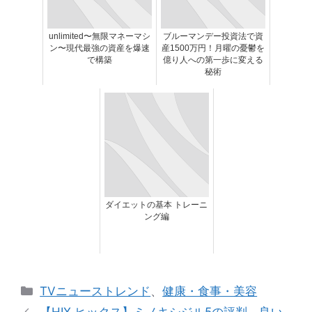
unlimited〜無限マネーマシ
ブルーマンデー投資法で資
ン〜現代最強の資産を爆速
産1500万円！月曜の憂鬱を
で構築
億り人への第一歩に変える
秘術
ダイエットの基本 トレーニ
ング編
カ
TVニューストレンド
、
健康・食事・美容
テ
【HIX ヒックス】ミノキシジル5の評判、良い