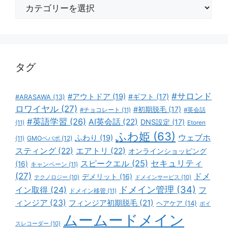
カ
テ
ゴ
リ
ー
タグ
#サロンド
#アウトドア
(19)
#ギフト
(17)
#ARASAWA
(13)
ロワイヤル
(27)
#初期脱毛
(17)
#チョコレート
(11)
#英会話
#英語学習
(26)
AI英会話
(22)
DNS設定
(17)
(11)
Etoren
ふわ姫
(63)
ウェブホ
ふわり
(19)
GMOペパボ
(12)
(11)
スティング
(22)
エアトリ
(22)
オンラインショッピング
スピークエル
(25)
セキュリティ
(16)
キャンペーン
(11)
(27)
ドメ
デメリット
(16)
テクノロジー
(10)
ドメインサービス
(10)
ドメイン管理
(34)
イン取得
(24)
フ
ドメイン移管
(11)
ィンジア
(23)
フィンジア初期脱毛
(21)
ヘアケア
(14)
ボイ
ムームードメイン
スレコーダー
(10)