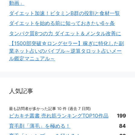
動画」
ダイエット加速！ビタミンB群の役割と食材一覧
ダイエットを始める前に知っておきたい6ヶ条
タンパク質8つの力 ダイエット＆メンタル改善に
【1500部突破☆ロングセラー】稼ぎに特化した副
業ネット占いのバイブル～逆算タロット占いメー
ル鑑定マニュアル～
人気記事
最も訪問者が多かった記事 10 件 (過去 7 日間)
ピカキチ叢書 売れ筋ランキングTOP10作品
199
育毛剤「薄毛」を極める！
84