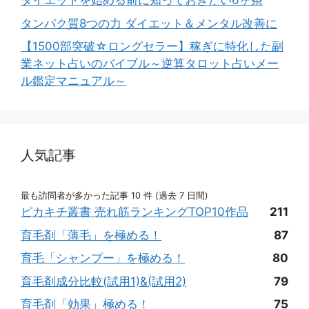
ダイエットを始める前に知っておきたい6ヶ条
タンパク質8つの力 ダイエット＆メンタル改善に
【1500部突破☆ロングセラー】稼ぎに特化した副
業ネット占いのバイブル～逆算タロット占いメー
ル鑑定マニュアル～
人気記事
最も訪問者が多かった記事 10 件 (過去 7 日間)
ピカキチ叢書 売れ筋ランキングTOP10作品
211
育毛剤「薄毛」を極める！
87
育毛「シャンプー」を極める！
80
育毛剤成分比較(試用1)&(試用2)
79
育毛剤「効果」極める！
75