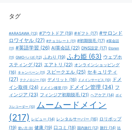
リ
ー
タグ
#サロンド
#アウトドア
(19)
#ギフト
(17)
#ARASAWA
(13)
ロワイヤル
(27)
#初期脱毛
(17)
#チョコレート
(11)
#英会話
#英語学習
(26)
AI英会話
(22)
DNS設定
(17)
(11)
Etoren
ふわ姫
(63)
ウェブホ
ふわり
(19)
GMOペパボ
(12)
(11)
スティング
(22)
エアトリ
(22)
オンラインショッピング
スピークエル
(25)
セキュリティ
(16)
キャンペーン
(11)
(27)
ドメ
デメリット
(16)
テクノロジー
(10)
ドメインサービス
(10)
ドメイン管理
(34)
イン取得
(24)
フ
ドメイン移管
(11)
ィンジア
(23)
フィンジア初期脱毛
(21)
ヘアケア
(14)
ボイ
ムームードメイン
スレコーダー
(10)
(217)
ロリポップ
レビュー
(14)
レンタルサーバー
(16)
(19)
健康
(19)
口コミ
(18)
旅行
(14)
国内旅行
(12)
比
使い方
(9)