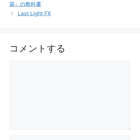
築』の教科書
リ
Last Light FX
ー
コメントする
コ
メ
ン
ト
名