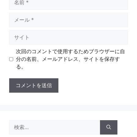
前
メ
ー
ル
サ
イ
ト
次回のコメントで使用するためブラウザーに自
分の名前、メールアドレス、サイトを保存す
る。
検
索: