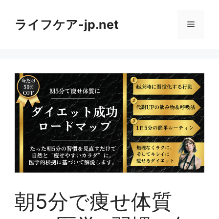
コ
ン
ライフケア-jp.net
メ
テ
ン
ニ
ツ
へ
ス
ュ
キ
ッ
ー
プ
朝5分で痩せ体質