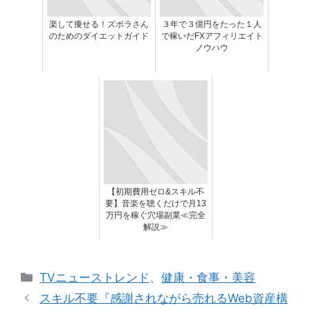
楽して痩せる！ズボラさん
３年で３億円をたった１人
のためのダイエットガイド
で稼いだFXアフィリエイト
ノウハウ
【初期費用ゼロ&スキル不
要】音楽を聴くだけで月13
万円を稼ぐ穴場副業≪完全
解説≫
カ
TVニューストレンド
、
健康・食事・美容
テ
スキル不要『感謝されながら売れるWeb資産構
ゴ