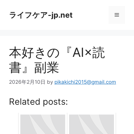
コ
ン
ライフケア-jp.net
メ
テ
ン
ニ
ツ
へ
本好きの『AI×読
ス
ュ
キ
書』副業
ッ
ー
プ
2026年2月10日
by
pikakichi2015@gmail.com
Related posts: