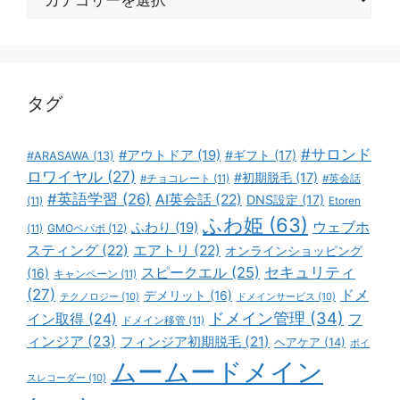
テ
ゴ
リ
ー
タグ
#サロンド
#アウトドア
(19)
#ギフト
(17)
#ARASAWA
(13)
ロワイヤル
(27)
#初期脱毛
(17)
#チョコレート
(11)
#英会話
#英語学習
(26)
AI英会話
(22)
DNS設定
(17)
(11)
Etoren
ふわ姫
(63)
ウェブホ
ふわり
(19)
GMOペパボ
(12)
(11)
スティング
(22)
エアトリ
(22)
オンラインショッピング
スピークエル
(25)
セキュリティ
(16)
キャンペーン
(11)
(27)
ドメ
デメリット
(16)
テクノロジー
(10)
ドメインサービス
(10)
ドメイン管理
(34)
イン取得
(24)
フ
ドメイン移管
(11)
ィンジア
(23)
フィンジア初期脱毛
(21)
ヘアケア
(14)
ボイ
ムームードメイン
スレコーダー
(10)