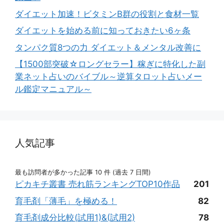
ダイエット加速！ビタミンB群の役割と食材一覧
ダイエットを始める前に知っておきたい6ヶ条
タンパク質8つの力 ダイエット＆メンタル改善に
【1500部突破☆ロングセラー】稼ぎに特化した副
業ネット占いのバイブル～逆算タロット占いメー
ル鑑定マニュアル～
人気記事
最も訪問者が多かった記事 10 件 (過去 7 日間)
ピカキチ叢書 売れ筋ランキングTOP10作品
201
育毛剤「薄毛」を極める！
82
育毛剤成分比較(試用1)&(試用2)
78