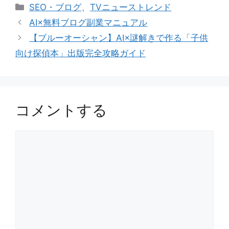
カ
SEO・ブログ
、
TVニューストレンド
テ
AI×無料ブログ副業マニュアル
ゴ
【ブルーオーシャン】AI×謎解きで作る「子供
リ
向け探偵本」出版完全攻略ガイド
ー
コメントする
コ
メ
ン
ト