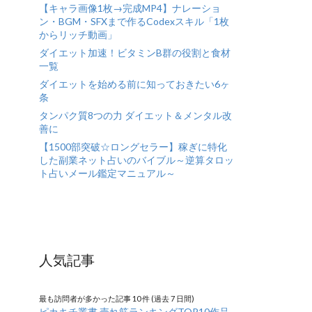
【キャラ画像1枚→完成MP4】ナレーショ
ン・BGM・SFXまで作るCodexスキル「1枚
からリッチ動画」
ダイエット加速！ビタミンB群の役割と食材
一覧
ダイエットを始める前に知っておきたい6ヶ
条
タンパク質8つの力 ダイエット＆メンタル改
善に
【1500部突破☆ロングセラー】稼ぎに特化
した副業ネット占いのバイブル～逆算タロッ
ト占いメール鑑定マニュアル～
人気記事
最も訪問者が多かった記事 10 件 (過去 7 日間)
ピカキチ叢書 売れ筋ランキングTOP10作品