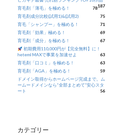
187
育毛剤「薄毛」を極める！
78
育毛剤成分比較(試用1)&(試用2)
75
育毛「シャンプー」を極める！
71
育毛剤「効果」極める！
69
育毛剤「成分」を極める！
67
初期費用110,000円が【完全無料】に！
heteml MAXで事業を加速せよ
63
育毛剤「口コミ」を極める！
63
育毛剤「AGA」を極める！
59
ドメイン取得からホームページ完成まで。ム
ームードメインなら“全部まとめて”安心スタ
ート
56
カテゴリー