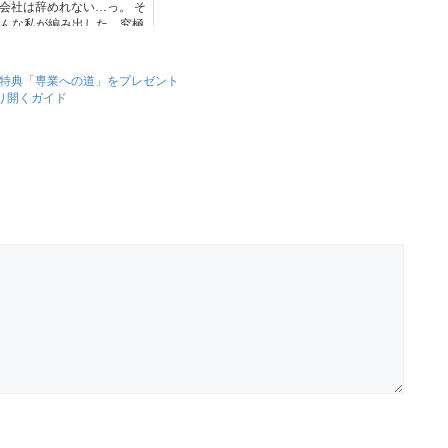
会社は辞めれない…っ。 そ
んな私が編み出した、究極
の副業とは？
☆特典「専業への道」をプレゼント
り開くガイド