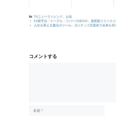
カ
TVニューストレンド
、
お金
テ
FX新手法「イーグル・リバースNEOⅢ」最新版リリース
ゴ
人生を変える魔法のツール。ポジティブ言葉術で未来を切
リ
ー
コメントする
コ
メ
ン
ト
名
前