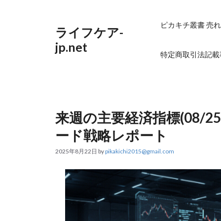
コ
ン
テ
ピカキチ叢書 売れ
ライフケア-
ン
ツ
jp.net
へ
特定商取引法記載
ス
キ
ッ
プ
来週の主要経済指標(08/25
ード戦略レポート
2025年8月22日
by
pikakichi2015@gmail.com