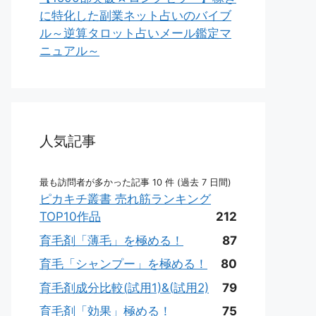
に特化した副業ネット占いのバイブ
ル～逆算タロット占いメール鑑定マ
ニュアル～
人気記事
最も訪問者が多かった記事 10 件 (過去 7 日間)
ピカキチ叢書 売れ筋ランキング
TOP10作品
212
育毛剤「薄毛」を極める！
87
育毛「シャンプー」を極める！
80
育毛剤成分比較(試用1)&(試用2)
79
育毛剤「効果」極める！
75