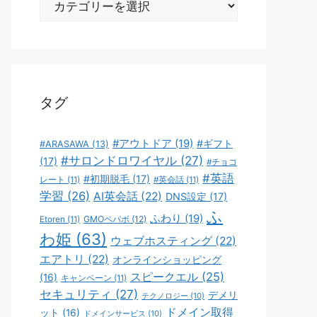
テ
ゴ
リ
ー
タグ
#アウトドア
(19)
#ギフト
#ARASAWA
(13)
#サロンドロワイヤル
(27)
(17)
#チョコ
#英語
#初期脱毛
(17)
レート
(11)
#英会話
(11)
学習
(26)
AI英会話
(22)
DNS設定
(17)
ふ
ふわり
(19)
GMOペパボ
(12)
Etoren
(11)
わ姫
(63)
ウェブホスティング
(22)
エアトリ
(22)
オンラインショッピング
スピークエル
(25)
(16)
キャンペーン
(11)
セキュリティ
(27)
デメリ
テクノロジー
(10)
ドメイン取得
ット
(16)
ドメインサービス
(10)