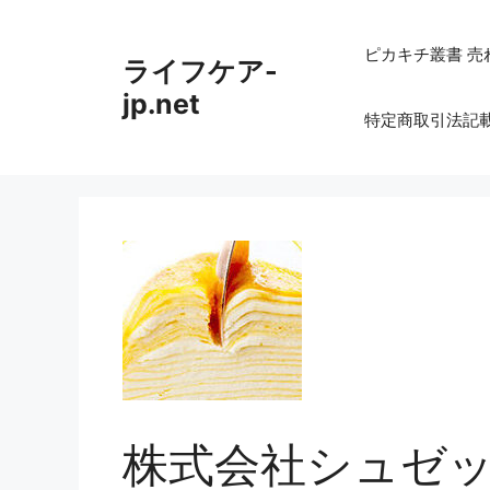
コ
ン
ピカキチ叢書 売
ライフケア-
テ
ン
jp.net
特定商取引法記
ツ
へ
ス
キ
ッ
プ
株式会社シュゼ