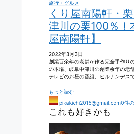
旅行・グルメ
くり屋南陽軒・栗
津川の栗100％
屋南陽軒】
2022年3月3日
創業百余年の老舗が作る完全手作りの
の本場、岐阜中津川の創業余年の老舗
テレビのお昼の番組、ヒルナンデス
もっと読む
pikakichi2015@gmail.com
0件
これも好きかも