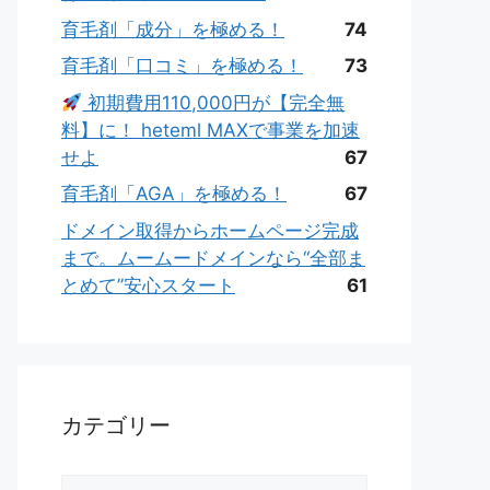
育毛剤「成分」を極める！
74
育毛剤「口コミ」を極める！
73
初期費用110,000円が【完全無
料】に！ heteml MAXで事業を加速
せよ
67
育毛剤「AGA」を極める！
67
ドメイン取得からホームページ完成
まで。ムームードメインなら“全部ま
とめて”安心スタート
61
カテゴリー
カ