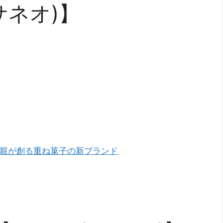
カサネオ)】
みの親が創る重ね菓子の新ブランド