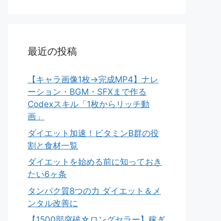
最近の投稿
【キャラ画像1枚→完成MP4】ナレ
ーション・BGM・SFXまで作る
Codexスキル「1枚からリッチ動
画」
ダイエット加速！ビタミンB群の役
割と食材一覧
ダイエットを始める前に知っておき
たい6ヶ条
タンパク質8つの力 ダイエット＆メ
ンタル改善に
【1500部突破☆ロングセラー】稼ぎ