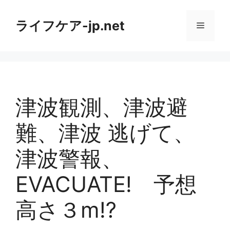
コ
ン
ライフケア-jp.net
メ
テ
ン
ニ
ツ
へ
ス
ュ
キ
津波観測、津波避
ッ
ー
プ
難、津波 逃げて、
津波警報、
EVACUATE! 予想
高さ３m⁉