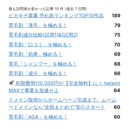
最も訪問者が多かった記事 10 件 (過去 7 日間)
ピカキチ叢書 売れ筋ランキングTOP10作品
189
育毛剤「薄毛」を極める！
79
育毛剤成分比較(試用1)&(試用2)
75
育毛剤「口コミ」を極める！
70
育毛剤「効果」極める！
69
育毛「シャンプー」を極める！
68
育毛剤「成分」を極める！
66
初期費用110,000円が【完全無料】に！ heteml
MAXで事業を加速せよ
64
ドメイン取得からホームページ完成まで。ムーム
ードメインなら“全部まとめて”安心スタート
60
育毛剤「AGA」を極める！
60