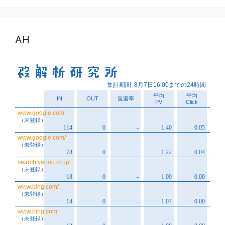
カ
イ
ブ
AH