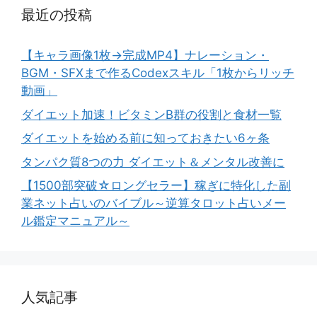
最近の投稿
【キャラ画像1枚→完成MP4】ナレーション・
BGM・SFXまで作るCodexスキル「1枚からリッチ
動画」
ダイエット加速！ビタミンB群の役割と食材一覧
ダイエットを始める前に知っておきたい6ヶ条
タンパク質8つの力 ダイエット＆メンタル改善に
【1500部突破☆ロングセラー】稼ぎに特化した副
業ネット占いのバイブル～逆算タロット占いメー
ル鑑定マニュアル～
人気記事