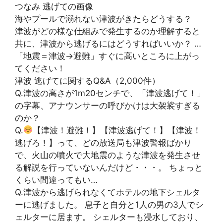
つなみ 逃げての画像
海やプールで溺れない津波がきたらどうする？
津波がどの様な仕組みで発生するのか理解すると
共に、津波から逃げるにはどうすればいいか？ …
「地震＝津波→避難」すぐに高いところに上がっ
てください！
津波 逃げてに関するQ&A（2,000件）
Q.津波の高さが1m20センチで、「津波逃げて！」
の字幕、アナウンサーの呼びかけは大袈裟すぎる
のか？
Q.
【津波！避難！】【津波逃げて！】【津波！
逃げろ！】って、どの放送局も津波警報ばかり
で、火山の噴火で大地震のような津波を発生させ
る解説を行っていないんだけど・・・。 ちょっと
くらい間違ってもい…
Q.津波から逃げられなくてホテルの地下シェルタ
ーに逃げました。 息子と自分と1人の男の3人でシ
ェルターに居ます。 シェルターも浸水しており、