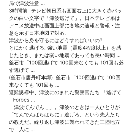
局で津波注意 …
3時間前 -テレビ朝日系も画面右上に大きく赤バッ
クの白い文字で「津波逃げて」。日本テレビ系は
アニメ放送中は画面上部に各地の速報と警報・注
意を示す日本地図で対応。
津波から身を守るにはどうすればいいの?
とにかく逃げる. 強い地震（震度4程度以上）を感
じたとき、または弱い地震であっても長い時間 …
釜石市「100回逃げて 100回来なくても 101回も必
ず逃げて …
(釜石市唐丹町本郷). 釜石市「100回逃げて 100回
来なくても 101回も …
避難誘導中、津波にのまれた警察官たち 「逃げて
– Forbes …
「津波てんでんこ」。津波のときは一人ひとりが
「てんでんばらばらに」逃げろ、という先人たち
の教えだ。繰り返し津波に襲われてきた三陸地方
で「人に …