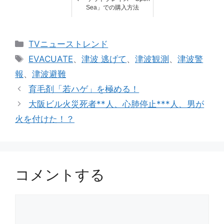
Sea」での購入方法
カ
TVニューストレンド
テ
タ
EVACUATE
、
津波 逃げて
、
津波観測
、
津波警
ゴ
グ
報
、
津波避難
リ
育毛剤「若ハゲ」を極める！
ー
大阪ビル火災死者**人、心肺停止***人、男が
火を付けた！？
コメントする
コ
メ