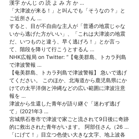
漢字 かんじ の 読 よ み 方 か …
「大津波が来る！」と叫んでも「そうなの？」と
ご近所さん …
すると、目が不自由な主人が「普通の地震じゃな
いから逃げた方がいい」、「これは大津波の地震
だ、いつものと違う、早く逃げろ！」とか言っ
て、階段を降りて行こうとするん …
NHK広報局 on Twitter: “【奄美群島、トカラ列島
で津波警報 …
【奄美群島、トカラ列島で津波警報】 急いで逃げ
てください。 このほか、北海道から鹿児島県にか
けての太平洋側と沖縄などの広い範囲に津波注意
報を …
津波から生還した青年が語り継ぐ「迷わず逃げ
て」(2021年3 …
宮城県石巻市で津波で家ごと流されて9日後に奇跡
的に救出された青年がいます。 阿部任さん（26 …
「にげて！」目立つ色使い大きな文字、地上波各