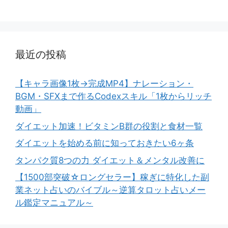
最近の投稿
【キャラ画像1枚→完成MP4】ナレーション・
BGM・SFXまで作るCodexスキル「1枚からリッチ
動画」
ダイエット加速！ビタミンB群の役割と食材一覧
ダイエットを始める前に知っておきたい6ヶ条
タンパク質8つの力 ダイエット＆メンタル改善に
【1500部突破☆ロングセラー】稼ぎに特化した副
業ネット占いのバイブル～逆算タロット占いメー
ル鑑定マニュアル～