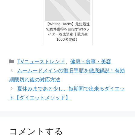
【Writing Hacks】最短最速
で案件獲得を目指すWebラ
イター養成講座【受講生
1000名突破】
カ
TVニューストレンド
、
健康・食事・美容
テ
ムームードメインの復旧手順を徹底解説！有効
ゴ
期限切れ後の対応方法
リ
夏休みまであと少し、短期間で出来るダイエッ
ー
ト【ダイエットメソッド】
コメントする