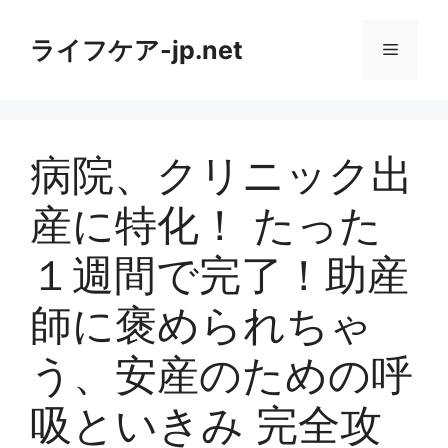
コ
ン
ライフケア-jp.net
メ
テ
ン
ニ
ツ
へ
病院、クリニック出
ス
ュ
キ
産に特化！ たった
ッ
ー
プ
１週間で完了！助産
師に褒められちゃ
う、安産のための呼
吸といきみ 完全攻