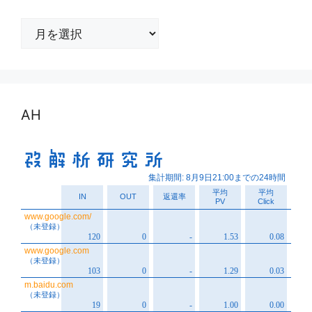
ア
ー
カ
イ
ブ
AH