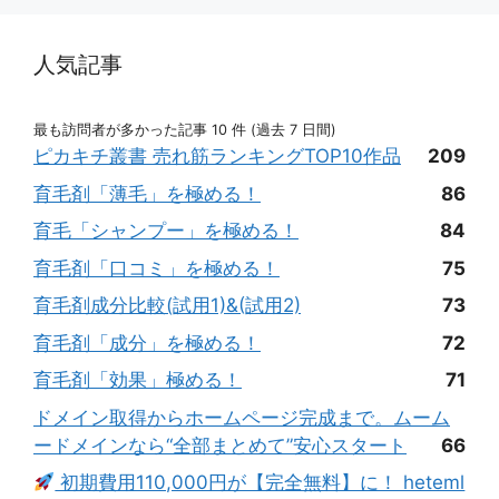
人気記事
最も訪問者が多かった記事 10 件 (過去 7 日間)
ピカキチ叢書 売れ筋ランキングTOP10作品
209
育毛剤「薄毛」を極める！
86
育毛「シャンプー」を極める！
84
育毛剤「口コミ」を極める！
75
育毛剤成分比較(試用1)&(試用2)
73
育毛剤「成分」を極める！
72
育毛剤「効果」極める！
71
ドメイン取得からホームページ完成まで。ムーム
ードメインなら“全部まとめて”安心スタート
66
初期費用110,000円が【完全無料】に！ heteml