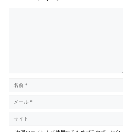
コ
メ
ン
ト
名
前
メ
ー
ル
サ
イ
ト