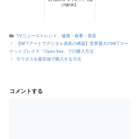
げ物OK】
カ
TVニューストレンド
、
健康・食事・美容
テ
【NFTアートでデジタル資産の構築】世界最大のNFTマー
ゴ
ケットプレイス「Open Sea」での購入方法
リ
モウダスを最安値で購入する方法
ー
コメントする
コ
メ
ン
ト