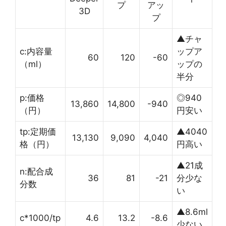
プ
アッ
3D
プ
▲チャ
c:内容量
ップア
60
120
-60
（ml）
ップの
半分
p:価格
◎940
13,860
14,800
-940
（円）
円安い
tp:定期価
▲4040
13,130
9,090
4,040
格（円）
円高い
▲21成
n:配合成
36
81
-21
分少な
分数
い
▲8.6ml
c*1000/tp
4.6
13.2
-8.6
少ない