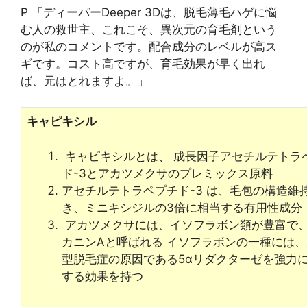
P 「ディーパーDeeper 3Dは、脱毛薄毛ハゲに悩
む人の救世主、これこそ、異次元の育毛剤という
のが私のコメントです。配合成分のレベルが高ス
ギです。コスト高ですが、育毛効果が早く出れ
ば、元はとれますよ。」
キャピキシル
キャピキシルとは、 成長因子アセチルテトラ
ド-3とアカツメクサのプレミックス原料
アセチルテトラペプチド-3 は、毛包の構造維
き、ミニキシジルの3倍に相当する有用性成分
アカツメクサには、イソフラボン類が豊富で
カニンAと呼ばれる イソフラボンの一種には
型脱毛症の原因である5αリダクターゼを強力
する効果を持つ