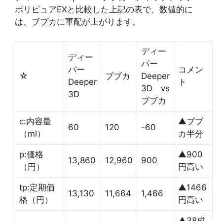
ポリピュアEXと比較した上記の表で、数値的に
は、ブブカに軍配が上がります。
ディー
ディー
パー
パー
コメン
☆
ブブカ
Deeper
Deeper
ト
3D vs
3D
ブブカ
c:内容量
▲ブブ
60
120
-60
（ml）
カ半分
p:価格
▲900
13,860
12,960
900
（円）
円高い
tp:定期価
▲1466
13,130
11,664
1,466
格（円）
円高い
▲38成