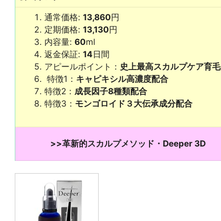
通常価格:
13,860
円
定期価格:
13,130
円
内容量:
60
ml
返金保証:
14
日間
アピールポイント：
史上最高スカルプケア育毛
特徴1：
キャピキシル高濃度配合
特徴2：
成長因子8種類配合
特徴3：
モンゴロイド３大伝承成分配合
>>革新的スカルプメソッド・Deeper 3D