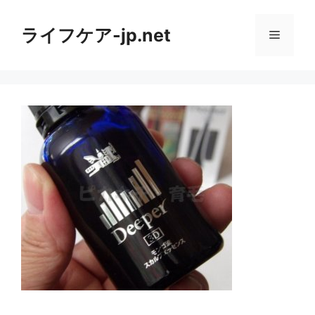
コ
ン
ライフケア-jp.net
メ
テ
ン
ニ
ツ
へ
ス
ュ
キ
ッ
ー
プ