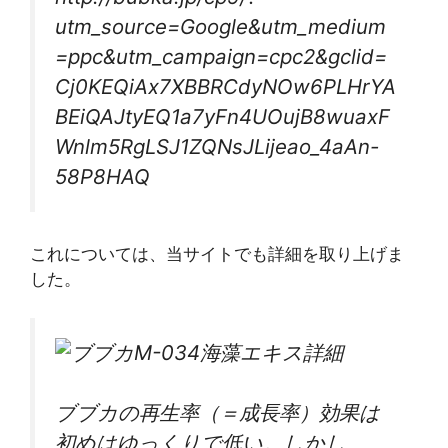
utm_source=Google&utm_medium
=ppc&utm_campaign=cpc2&gclid=
Cj0KEQiAx7XBBRCdyNOw6PLHrYA
BEiQAJtyEQ1a7yFn4UOujB8wuaxF
Wnlm5RgLSJ1ZQNsJLijeao_4aAn-
58P8HAQ
これについては、当サイトでも詳細を取り上げま
した。
ブブカの再生率（＝成長率）効果は
初めはゆっくりで低い。しかし、