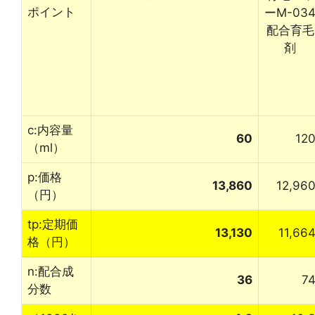
ポイント
ーM-03
配合育毛
剤
c:内容量
60
12
（ml）
p:価格
13,860
12,96
（円）
tp:定期価
13,130
11,66
格（円）
n:配合成
36
7
分数