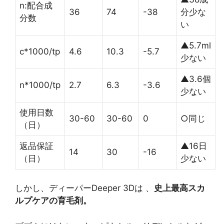
n:配合成
36
74
-38
分少な
分数
い
▲5.7ml
c*1000/tp
4.6
10.3
-5.7
少ない
▲3.6個
n*1000/tp
2.7
6.3
-3.6
少ない
使用日数
30-60
30-60
0
○同じ
（日）
返品保証
▲16日
14
30
-16
（日）
少ない
しかし、ディーパーDeeper 3Dは 、
史上最高スカ
ルプケアの育毛剤。