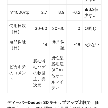
▲6.2個
n*1000/tp
2.7
8.9
-6.2
少ない
使用日数
30-60
30-60
0
○同じ
（日）
返品保証
永久保
14
-16
×少ない
（日）
証
男性型
脱毛薄
脱毛症
ピカキチ
毛ハゲ
(AGA)
のコメン
の救世
–
–
他オー
ト
主、異
ルマイ
次元
ティ
ディーパーDeeper 3D チャップアップ比較
で、価