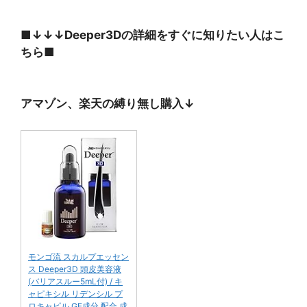
■↓↓↓Deeper3Dの詳細をすぐに知りたい人はこ
ちら■
アマゾン、楽天の縛り無し購入↓
モンゴ流 スカルプエッセン
ス Deeper3D 頭皮美容液
(バリアスルー5mL付) / キ
ャピキシル リデンシル プ
ロキャピル GF成分 配合 成