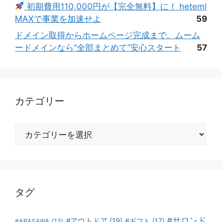
初期費用110,000円が【完全無料】に！ heteml
MAXで事業を加速せよ
59
ドメイン取得からホームページ完成まで。ムーム
ードメインなら“全部まとめて”安心スタート
57
カテゴリー
カ
テ
ゴ
リ
ー
タグ
#サロンド
#アウトドア
(19)
#ギフト
(17)
#ARASAWA
(13)