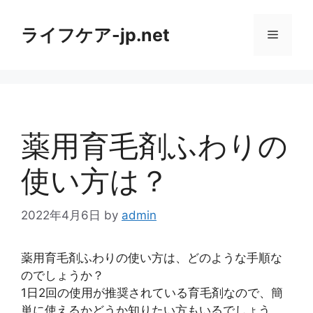
コ
ン
ライフケア-jp.net
メ
テ
ン
ニ
ツ
へ
ス
ュ
キ
薬用育毛剤ふわりの
ッ
ー
プ
使い方は？
2022年4月6日
by
admin
薬用育毛剤ふわりの使い方は、どのような手順な
のでしょうか？
1日2回の使用が推奨されている育毛剤なので、簡
単に使えるかどうか知りたい方もいるでしょう。