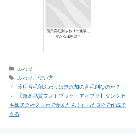
薬用育毛剤ふわりの通販に
かかる送料は？
カ
ふわり
テ
タ
ふわり
、
使い方
ゴ
グ
薬用育毛剤ふわりは無添加の育毛剤なのか？
リ
【超高品質フォトブック・アイプリ】ダンクセ
ー
キ株式会社スマホでかんたん！たった3分で作成で
きる