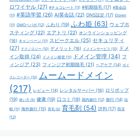
ロワイヤル
(27)
#初期脱毛
(17)
#チョコレート
(11)
#英会話
#英語学習
(26)
AI英会話
(22)
DNS設定
(17)
(11)
Etoren
ふわ姫
(63)
ウェブホ
ふわり
(19)
GMOペパボ
(12)
(11)
スティング
(22)
エアトリ
(22)
オンラインショッピング
スピークエル
(25)
セキュリティ
(16)
キャンペーン
(11)
(27)
ドメ
デメリット
(16)
テクノロジー
(10)
ドメインサービス
(10)
ドメイン管理
(34)
イン取得
(24)
フ
ドメイン移管
(11)
ィンジア
(23)
フィンジア初期脱毛
(21)
ヘアケア
(14)
ボイ
ムームードメイン
スレコーダー
(10)
(217)
ロリポップ
レビュー
(14)
レンタルサーバー
(16)
(19)
健康
(19)
口コミ
(18)
旅行
(14)
国内旅行
(12)
比
使い方
(9)
育毛剤
(54)
評判
(17)
海外旅行
(15)
防災
較
(11)
育毛
(9)
(12)