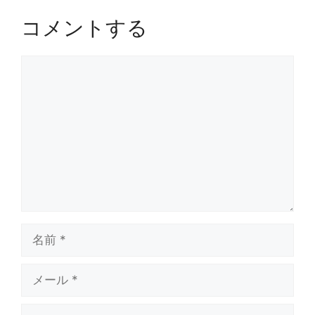
コメントする
コ
メ
ン
ト
名
前
メ
ー
ル
サ