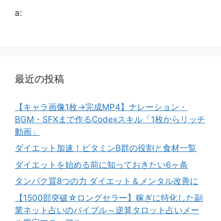
a:
最近の投稿
【キャラ画像1枚→完成MP4】ナレーション・
BGM・SFXまで作るCodexスキル「1枚からリッチ
動画」
ダイエット加速！ビタミンB群の役割と食材一覧
ダイエットを始める前に知っておきたい6ヶ条
タンパク質8つの力 ダイエット＆メンタル改善に
【1500部突破☆ロングセラー】稼ぎに特化した副
業ネット占いのバイブル～逆算タロット占いメー