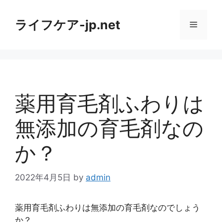
コ
ン
ライフケア-jp.net
メ
テ
ン
ニ
ツ
へ
ス
ュ
キ
薬用育毛剤ふわりは
ッ
ー
プ
無添加の育毛剤なの
か？
2022年4月5日
by
admin
薬用育毛剤ふわりは無添加の育毛剤なのでしょう
か？