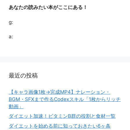
あなたの読みたい本がここにある！
g:
a:
最近の投稿
【キャラ画像1枚→完成MP4】ナレーション・
BGM・SFXまで作るCodexスキル「1枚からリッチ
動画」
ダイエット加速！ビタミンB群の役割と食材一覧
ダイエットを始める前に知っておきたい6ヶ条