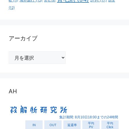
海外旅行
(15)
防災
較
(11)
育毛
(9)
(12)
アーカイブ
ア
ー
カ
イ
ブ
AH