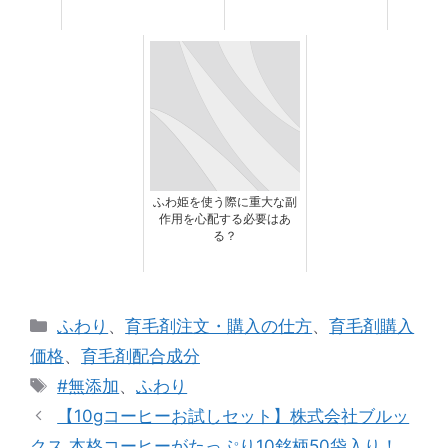
ふわ姫を使う際に重大な副
作用を心配する必要はあ
る？
カ
ふわり
、
育毛剤注文・購入の仕方
、
育毛剤購入
テ
価格
、
育毛剤配合成分
ゴ
タ
#無添加
、
ふわり
リ
グ
【10gコーヒーお試しセット】株式会社ブルッ
ー
クス 本格コーヒーがたっぷり10銘柄50袋入り！