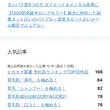
タンパク質8つの力 ダイエット＆メンタル改善に
【1500部突破☆ロングセラー】稼ぎに特化した副
業ネット占いのバイブル～逆算タロット占いメー
ル鑑定マニュアル～
人気記事
最も訪問者が多かった記事 10 件 (過去 7 日間)
ピカキチ叢書 売れ筋ランキングTOP10作品
198
育毛剤「薄毛」を極める！
84
育毛「シャンプー」を極める！
82
育毛剤成分比較(試用1)&(試用2)
78
育毛剤「口コミ」を極める！
76