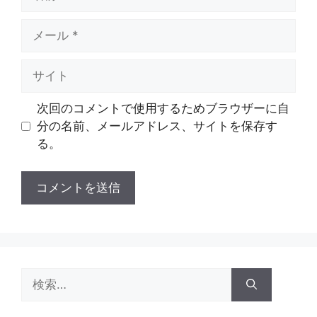
前
メ
ー
ル
サ
イ
ト
次回のコメントで使用するためブラウザーに自
分の名前、メールアドレス、サイトを保存す
る。
検
索: