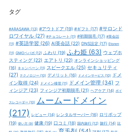
ー
タグ
#サロンド
#アウトドア
(19)
#ギフト
(17)
#ARASAWA
(13)
ロワイヤル
(27)
#初期脱毛
(17)
#チョコレート
(11)
#英会話
#英語学習
(26)
AI英会話
(22)
DNS設定
(17)
(11)
Etoren
ふわ姫
(63)
ウェブホ
ふわり
(19)
GMOペパボ
(12)
(11)
スティング
(22)
エアトリ
(22)
オンラインショッピング
スピークエル
(25)
セキュリティ
(16)
キャンペーン
(11)
(27)
ドメ
デメリット
(16)
テクノロジー
(10)
ドメインサービス
(10)
ドメイン管理
(34)
イン取得
(24)
フ
ドメイン移管
(11)
ィンジア
(23)
フィンジア初期脱毛
(21)
ヘアケア
(14)
ボイ
ムームードメイン
スレコーダー
(10)
(217)
ロリポップ
レビュー
(14)
レンタルサーバー
(16)
(19)
健康
(19)
口コミ
(18)
旅行
(14)
国内旅行
(12)
比
使い方
(9)
育毛剤
(54)
評判
(17)