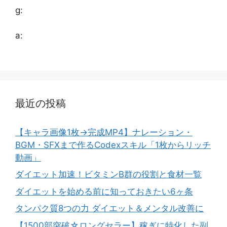
g:
a:
最近の投稿
【キャラ画像1枚→完成MP4】ナレーション・
BGM・SFXまで作るCodexスキル「1枚からリッチ
動画」
ダイエット加速！ビタミンB群の役割と食材一覧
ダイエットを始める前に知っておきたい6ヶ条
タンパク質8つの力 ダイエット＆メンタル改善に
【1500部突破☆ロングセラー】稼ぎに特化した副