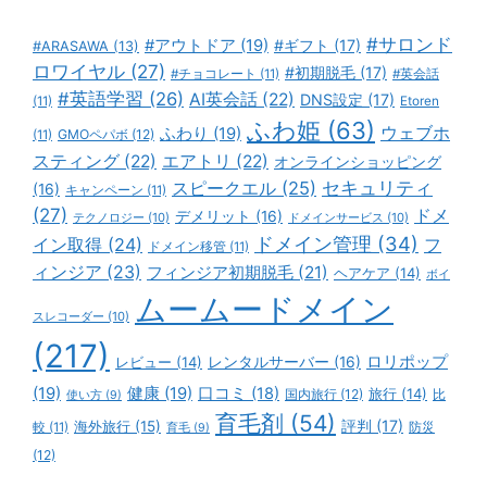
#サロンド
#アウトドア
(19)
#ギフト
(17)
#ARASAWA
(13)
ロワイヤル
(27)
#初期脱毛
(17)
#チョコレート
(11)
#英会話
#英語学習
(26)
AI英会話
(22)
DNS設定
(17)
(11)
Etoren
ふわ姫
(63)
ウェブホ
ふわり
(19)
GMOペパボ
(12)
(11)
スティング
(22)
エアトリ
(22)
オンラインショッピング
スピークエル
(25)
セキュリティ
(16)
キャンペーン
(11)
(27)
ドメ
デメリット
(16)
テクノロジー
(10)
ドメインサービス
(10)
ドメイン管理
(34)
イン取得
(24)
フ
ドメイン移管
(11)
ィンジア
(23)
フィンジア初期脱毛
(21)
ヘアケア
(14)
ボイ
ムームードメイン
スレコーダー
(10)
(217)
ロリポップ
レビュー
(14)
レンタルサーバー
(16)
(19)
健康
(19)
口コミ
(18)
旅行
(14)
国内旅行
(12)
比
使い方
(9)
育毛剤
(54)
評判
(17)
海外旅行
(15)
防災
較
(11)
育毛
(9)
(12)