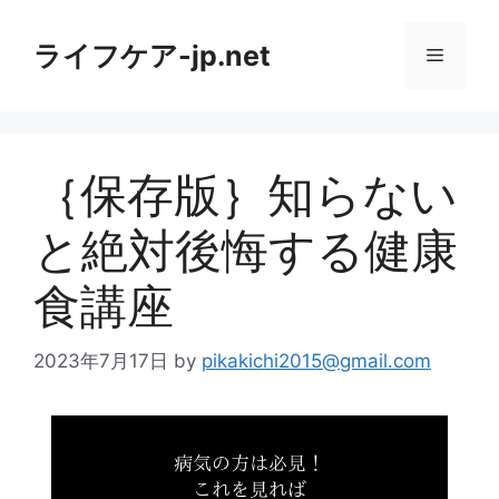
コ
ン
ライフケア-jp.net
メ
テ
ン
ニ
ツ
へ
｛保存版｝知らない
ス
ュ
キ
と絶対後悔する健康
ッ
ー
プ
食講座
2023年7月17日
by
pikakichi2015@gmail.com