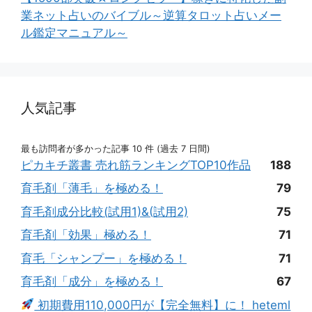
業ネット占いのバイブル～逆算タロット占いメー
ル鑑定マニュアル～
人気記事
最も訪問者が多かった記事 10 件 (過去 7 日間)
ピカキチ叢書 売れ筋ランキングTOP10作品
188
育毛剤「薄毛」を極める！
79
育毛剤成分比較(試用1)&(試用2)
75
育毛剤「効果」極める！
71
育毛「シャンプー」を極める！
71
育毛剤「成分」を極める！
67
初期費用110,000円が【完全無料】に！ heteml