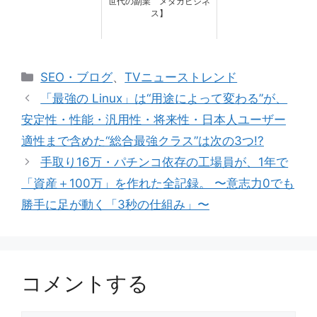
世代の副業 メダカビジネ
ス】
カ
SEO・ブログ
、
TVニューストレンド
テ
「最強の Linux」は“用途によって変わる”が、
ゴ
安定性・性能・汎用性・将来性・日本人ユーザー
リ
適性まで含めた“総合最強クラス”は次の3つ!?
ー
手取り16万・パチンコ依存の工場員が、1年で
「資産＋100万」を作れた全記録。 〜意志力0でも
勝手に足が動く「3秒の仕組み」〜
コメントする