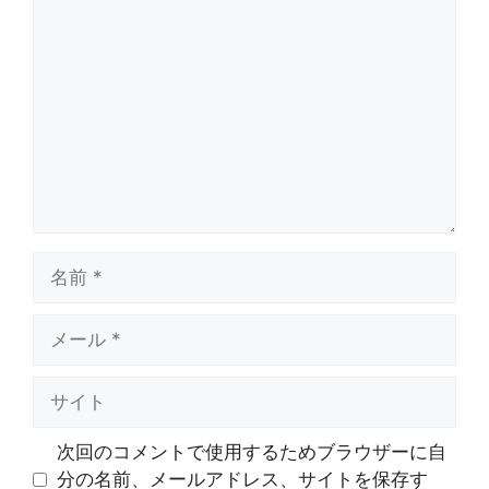
コ
メ
ン
ト
名
前
メ
ー
ル
サ
イ
ト
次回のコメントで使用するためブラウザーに自
分の名前、メールアドレス、サイトを保存す