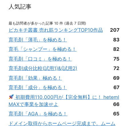
人気記事
最も訪問者が多かった記事 10 件 (過去 7 日間)
ピカキチ叢書 売れ筋ランキングTOP10作品
207
育毛剤「薄毛」を極める！
83
育毛「シャンプー」を極める！
82
育毛剤「口コミ」を極める！
75
育毛剤成分比較(試用1)&(試用2)
72
育毛剤「効果」極める！
69
育毛剤「成分」を極める！
67
初期費用110,000円が【完全無料】に！ heteml
MAXで事業を加速せよ
66
育毛剤「AGA」を極める！
65
ドメイン取得からホームページ完成まで。ムーム