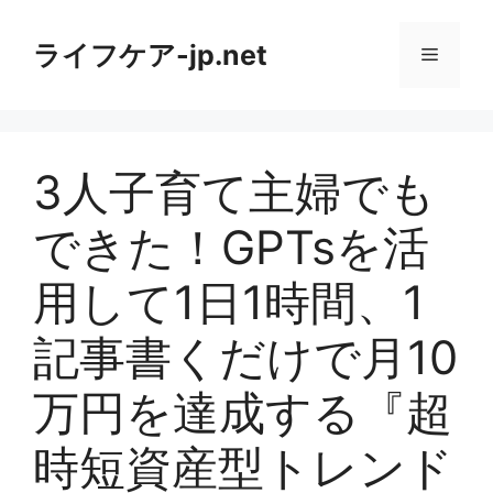
コ
ン
ライフケア-jp.net
メ
テ
ン
ニ
ツ
へ
3人子育て主婦でも
ス
ュ
キ
できた！GPTsを活
ッ
ー
プ
用して1日1時間、1
記事書くだけで月10
万円を達成する『超
時短資産型トレンド