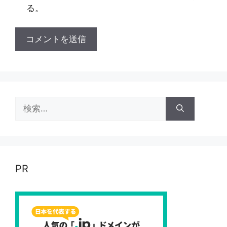
る。
検
索:
PR