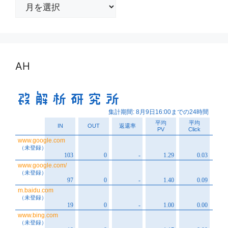
ア
ー
カ
イ
ブ
AH