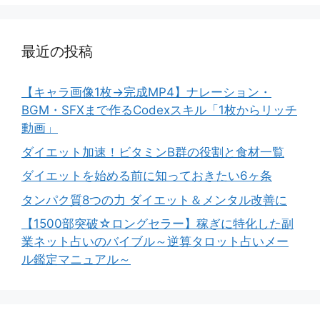
最近の投稿
【キャラ画像1枚→完成MP4】ナレーション・
BGM・SFXまで作るCodexスキル「1枚からリッチ
動画」
ダイエット加速！ビタミンB群の役割と食材一覧
ダイエットを始める前に知っておきたい6ヶ条
タンパク質8つの力 ダイエット＆メンタル改善に
【1500部突破☆ロングセラー】稼ぎに特化した副
業ネット占いのバイブル～逆算タロット占いメー
ル鑑定マニュアル～