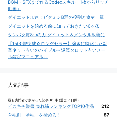
BGM・SFXまで作るCodexスキル「1枚からリッチ
動画」
ダイエット加速！ビタミンB群の役割と食材一覧
ダイエットを始める前に知っておきたい6ヶ条
タンパク質8つの力 ダイエット＆メンタル改善に
【1500部突破☆ロングセラー】稼ぎに特化した副
業ネット占いのバイブル～逆算タロット占いメー
ル鑑定マニュアル～
人気記事
最も訪問者が多かった記事 10 件 (過去 7 日間)
ピカキチ叢書 売れ筋ランキングTOP10作品
212
育毛剤「薄毛」を極める！
87