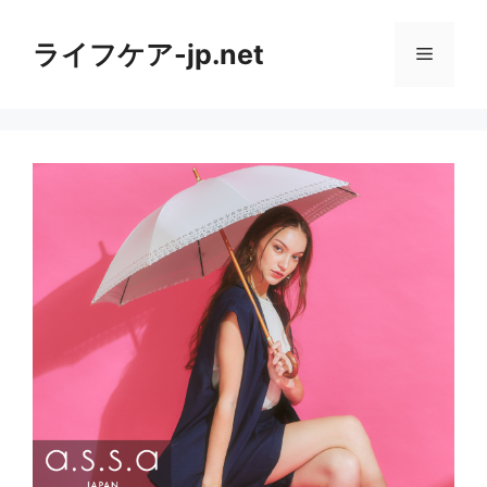
コ
ン
ライフケア-jp.net
メ
テ
ン
ニ
ツ
へ
ス
ュ
キ
ッ
ー
プ