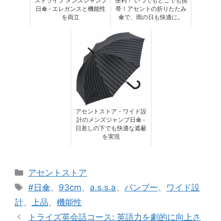
ストライプ メンズジャンプ
便利！ いつでもどこでも携
日傘 - エレガンスと機能性
帯！アセントの折りたたみ
を両立
傘で、雨の日も快適に。
アセントストア・ワイド設
計のメンズジャンプ日傘 -
日差しの下でも快適な遮蔽
を実現
カ
アセントストア
テ
タ
#日傘
、
93cm
、
a.s.s.a
、
バンブー
、
ワイド設
ゴ
グ
計
、
上品
、
機能性
リ
トライズ英会話コース: 英語力を劇的に向上さ
ー