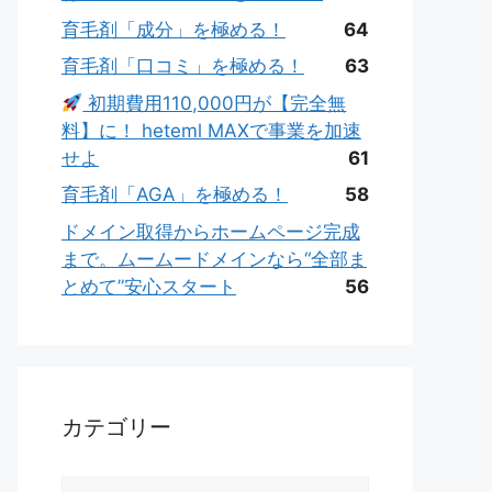
育毛剤「成分」を極める！
64
育毛剤「口コミ」を極める！
63
初期費用110,000円が【完全無
料】に！ heteml MAXで事業を加速
せよ
61
育毛剤「AGA」を極める！
58
ドメイン取得からホームページ完成
まで。ムームードメインなら“全部ま
とめて”安心スタート
56
カテゴリー
カ