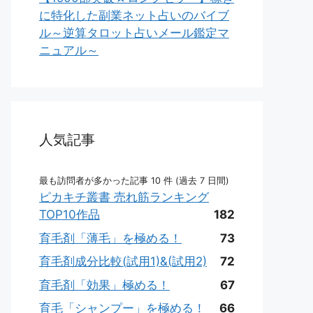
に特化した副業ネット占いのバイブ
ル～逆算タロット占いメール鑑定マ
ニュアル～
人気記事
最も訪問者が多かった記事 10 件 (過去 7 日間)
ピカキチ叢書 売れ筋ランキング
TOP10作品
182
育毛剤「薄毛」を極める！
73
育毛剤成分比較(試用1)&(試用2)
72
育毛剤「効果」極める！
67
育毛「シャンプー」を極める！
66