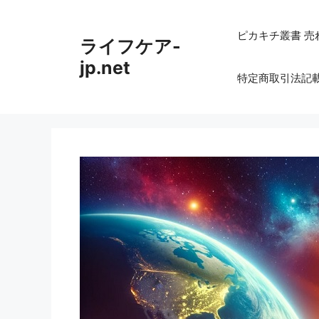
コ
ン
ピカキチ叢書 売
ライフケア-
テ
ン
jp.net
特定商取引法記
ツ
へ
ス
キ
ッ
プ