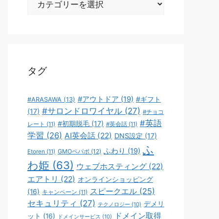
テ
ゴ
リ
ー
タグ
#アウトドア
(19)
#ギフト
#ARASAWA
(13)
#サロンドロワイヤル
(27)
(17)
#チョコ
#英語
#初期脱毛
(17)
レート
(11)
#英会話
(11)
学習
(26)
AI英会話
(22)
DNS設定
(17)
ふ
ふわり
(19)
GMOペパボ
(12)
Etoren
(11)
わ姫
(63)
ウェブホスティング
(22)
エアトリ
(22)
オンラインショッピング
スピークエル
(25)
(16)
キャンペーン
(11)
セキュリティ
(27)
デメリ
テクノロジー
(10)
ドメイン取得
ット
(16)
ドメインサービス
(10)