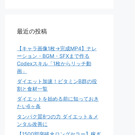
最近の投稿
【キャラ画像1枚→完成MP4】ナレ
ーション・BGM・SFXまで作る
Codexスキル「1枚からリッチ動
画」
ダイエット加速！ビタミンB群の役
割と食材一覧
ダイエットを始める前に知っておき
たい6ヶ条
タンパク質8つの力 ダイエット＆メ
ンタル改善に
【1500部突破☆ロングセラー】稼ぎ