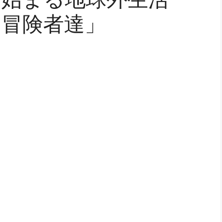
つ冒険者達」