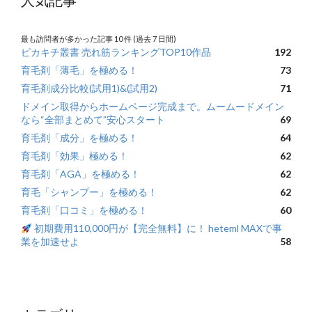
人気記事
最も訪問者が多かった記事 10 件 (過去 7 日間)
ピカキチ叢書 売れ筋ランキングTOP10作品
192
育毛剤「薄毛」を極める！
73
育毛剤成分比較(試用1)&(試用2)
71
ドメイン取得からホームページ完成まで。ムームードメイン
なら“全部まとめて”安心スタート
69
育毛剤「成分」を極める！
64
育毛剤「効果」極める！
62
育毛剤「AGA」を極める！
62
育毛「シャンプー」を極める！
62
育毛剤「口コミ」を極める！
60
初期費用110,000円が【完全無料】に！ heteml MAXで事
業を加速せよ
58