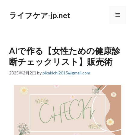
コ
ン
ライフケア-jp.net
テ
メ
ン
ツ
へ
ニ
ス
キ
AIで作る【女性ための健康診
ッ
ュ
プ
断チェックリスト】販売術
ー
2025年2月2日
by
pikakichi2015@gmail.com