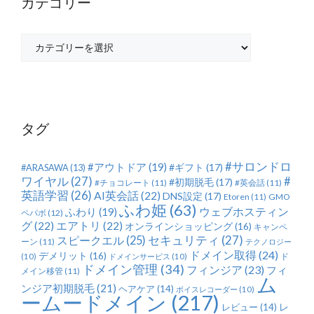
カテゴリー
カ
テ
ゴ
リ
ー
タグ
#サロンドロ
#アウトドア
(19)
#ギフト
(17)
#ARASAWA
(13)
ワイヤル
(27)
#
#初期脱毛
(17)
#チョコレート
(11)
#英会話
(11)
英語学習
(26)
AI英会話
(22)
DNS設定
(17)
Etoren
(11)
GMO
ふわ姫
(63)
ふわり
(19)
ウェブホスティン
ペパボ
(12)
グ
(22)
エアトリ
(22)
オンラインショッピング
(16)
キャンペ
セキュリティ
(27)
スピークエル
(25)
ーン
(11)
テクノロジー
ドメイン取得
(24)
デメリット
(16)
ド
(10)
ドメインサービス
(10)
ドメイン管理
(34)
フィンジア
(23)
フィ
メイン移管
(11)
ム
ンジア初期脱毛
(21)
ヘアケア
(14)
ボイスレコーダー
(10)
ームードメイン
(217)
レ
レビュー
(14)