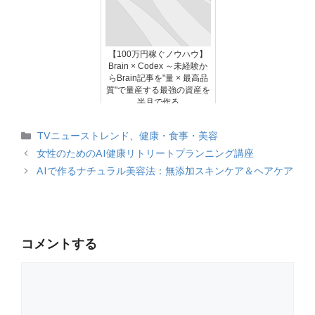
【100万円稼ぐノウハウ】
Brain × Codex ～未経験か
らBrain記事を"量 × 最高品
質"で量産する最強の資産を
半月で作る
カ
TVニューストレンド
、
健康・食事・美容
テ
女性のためのAI健康リトリートプランニング講座
ゴ
AIで作るナチュラル美容法：無添加スキンケア＆ヘアケア
リ
ー
コメントする
コ
メ
ン
ト