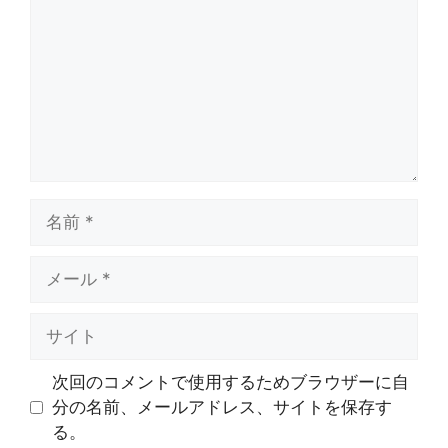
ン
ト
名
前
メ
ー
ル
サ
イ
ト
次回のコメントで使用するためブラウザーに自
分の名前、メールアドレス、サイトを保存す
る。