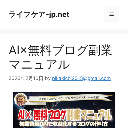
コ
ン
ライフケア-jp.net
メ
テ
ン
ニ
ツ
へ
AI×無料ブログ副業
ス
ュ
キ
マニュアル
ッ
ー
プ
2026年2月10日
by
pikakichi2015@gmail.com