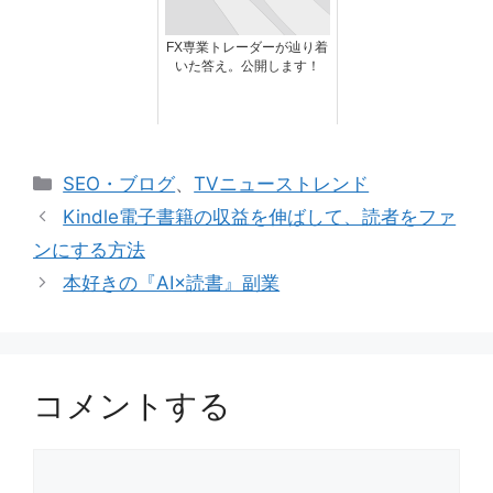
FX専業トレーダーが辿り着
いた答え。公開します！
カ
SEO・ブログ
、
TVニューストレンド
テ
Kindle電子書籍の収益を伸ばして、読者をファ
ゴ
ンにする方法
リ
本好きの『AI×読書』副業
ー
コメントする
コ
メ