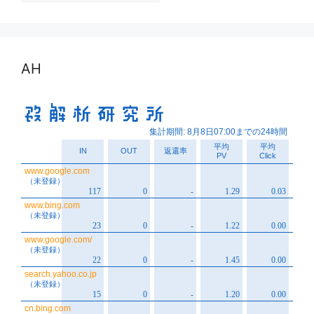
カ
イ
ブ
AH