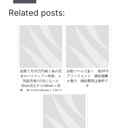
Related posts:
副業で月20万円稼ぐ為の完
自動ツールで楽々 海外FX
全ロードマップ＋特典、人
アフィリエイト 継続報酬
気販売者の1位になった
が魅力 継続費用は無料で
Brain含む3つのBrain＋特
す
典、私の20のBrain＋2月11
日までレビュー得点、情報
商材6種類（13点）