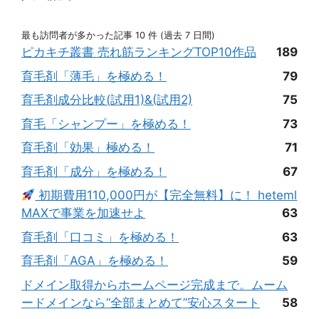
最も訪問者が多かった記事 10 件 (過去 7 日間)
ピカキチ叢書 売れ筋ランキングTOP10作品
189
育毛剤「薄毛」を極める！
79
育毛剤成分比較(試用1)&(試用2)
75
育毛「シャンプー」を極める！
73
育毛剤「効果」極める！
71
育毛剤「成分」を極める！
67
初期費用110,000円が【完全無料】に！ heteml
MAXで事業を加速せよ
63
育毛剤「口コミ」を極める！
63
育毛剤「AGA」を極める！
59
ドメイン取得からホームページ完成まで。ムーム
ードメインなら“全部まとめて”安心スタート
58