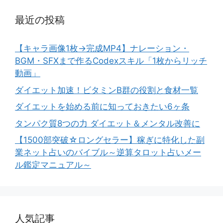
最近の投稿
【キャラ画像1枚→完成MP4】ナレーション・
BGM・SFXまで作るCodexスキル「1枚からリッチ
動画」
ダイエット加速！ビタミンB群の役割と食材一覧
ダイエットを始める前に知っておきたい6ヶ条
タンパク質8つの力 ダイエット＆メンタル改善に
【1500部突破☆ロングセラー】稼ぎに特化した副
業ネット占いのバイブル～逆算タロット占いメー
ル鑑定マニュアル～
人気記事