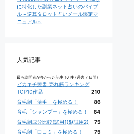
に特化した副業ネット占いのバイブ
ル～逆算タロット占いメール鑑定マ
ニュアル～
人気記事
最も訪問者が多かった記事 10 件 (過去 7 日間)
ピカキチ叢書 売れ筋ランキング
TOP10作品
210
育毛剤「薄毛」を極める！
86
育毛「シャンプー」を極める！
84
育毛剤成分比較(試用1)&(試用2)
75
育毛剤「口コミ」を極める！
75