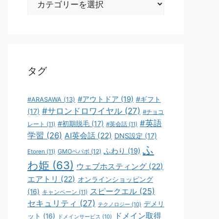
テ
ゴ
リ
ー
タグ
#アウトドア
(19)
#ギフト
#ARASAWA
(13)
#サロンドロワイヤル
(27)
(17)
#チョコ
#英語
#初期脱毛
(17)
レート
(11)
#英会話
(11)
学習
(26)
AI英会話
(22)
DNS設定
(17)
ふ
ふわり
(19)
GMOペパボ
(12)
Etoren
(11)
わ姫
(63)
ウェブホスティング
(22)
エアトリ
(22)
オンラインショッピング
スピークエル
(25)
(16)
キャンペーン
(11)
セキュリティ
(27)
デメリ
テクノロジー
(10)
ドメイン取得
ット
(16)
ドメインサービス
(10)