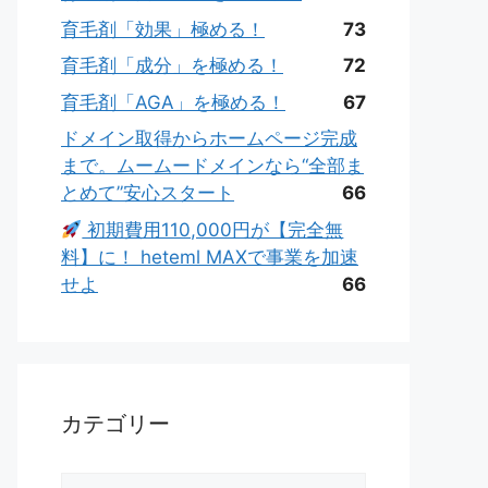
育毛剤「効果」極める！
73
育毛剤「成分」を極める！
72
育毛剤「AGA」を極める！
67
ドメイン取得からホームページ完成
まで。ムームードメインなら“全部ま
とめて”安心スタート
66
初期費用110,000円が【完全無
料】に！ heteml MAXで事業を加速
せよ
66
カテゴリー
カ