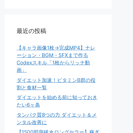
最近の投稿
【キャラ画像1枚→完成MP4】ナレ
ーション・BGM・SFXまで作る
Codexスキル「1枚からリッチ動
画」
ダイエット加速！ビタミンB群の役
割と食材一覧
ダイエットを始める前に知っておき
たい6ヶ条
タンパク質8つの力 ダイエット＆メ
ンタル改善に
【1500部突破☆ロングセラー】稼ぎ