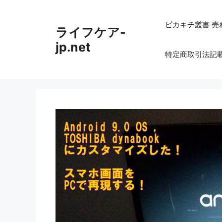
コ
ン
ピカキチ叢書 売
ライフケア-
テ
ン
jp.net
特定商取引法記
ツ
へ
ス
キ
ッ
プ