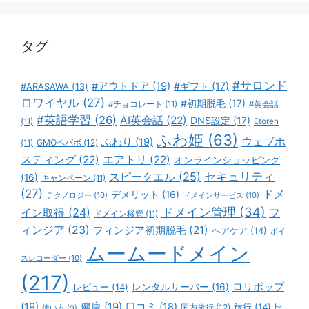
リ
ー
タグ
#サロンド
#アウトドア
(19)
#ギフト
(17)
#ARASAWA
(13)
ロワイヤル
(27)
#初期脱毛
(17)
#チョコレート
(11)
#英会話
#英語学習
(26)
AI英会話
(22)
DNS設定
(17)
(11)
Etoren
ふわ姫
(63)
ウェブホ
ふわり
(19)
GMOペパボ
(12)
(11)
スティング
(22)
エアトリ
(22)
オンラインショッピング
スピークエル
(25)
セキュリティ
(16)
キャンペーン
(11)
(27)
ドメ
デメリット
(16)
テクノロジー
(10)
ドメインサービス
(10)
ドメイン管理
(34)
イン取得
(24)
フ
ドメイン移管
(11)
ィンジア
(23)
フィンジア初期脱毛
(21)
ヘアケア
(14)
ボイ
ムームードメイン
スレコーダー
(10)
(217)
ロリポップ
レビュー
(14)
レンタルサーバー
(16)
(19)
健康
(19)
口コミ
(18)
旅行
(14)
国内旅行
(12)
比
使い方
(9)