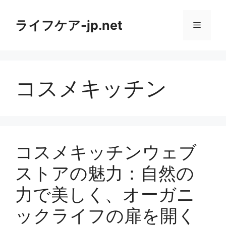
コ
ン
ライフケア-jp.net
メ
テ
ン
ニ
ツ
へ
コスメキッチン
ス
ュ
キ
ッ
ー
プ
コスメキッチンウェブ
ストアの魅力：自然の
力で美しく、オーガニ
ックライフの扉を開く