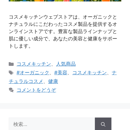
コスメキッチンウェブストアは、オーガニックと
ナチュラルにこだわったコスメ製品を提供するオ
ンラインストアです。豊富な製品ラインナップと
肌に優しい成分で、あなたの美容と健康をサポー
トします。
カ
コスメキッチン
、
人気商品
テ
タ
#オーガニック
、
#美容
、
コスメキッチン
、
ナ
ゴ
グ
チュラルコスメ
、
健康
リ
コメントをどうぞ
ー
検
索: