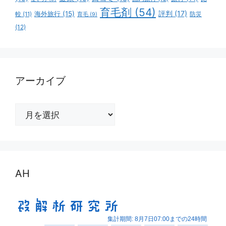
育毛剤
(54)
評判
(17)
海外旅行
(15)
防災
較
(11)
育毛
(9)
(12)
アーカイブ
ア
ー
カ
イ
ブ
AH