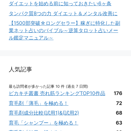
ダイエットを始める前に知っておきたい6ヶ条
タンパク質8つの力 ダイエット＆メンタル改善に
【1500部突破☆ロングセラー】稼ぎに特化した副
業ネット占いのバイブル～逆算タロット占いメー
ル鑑定マニュアル～
人気記事
最も訪問者が多かった記事 10 件 (過去 7 日間)
ピカキチ叢書 売れ筋ランキングTOP10作品
176
育毛剤「薄毛」を極める！
72
育毛剤成分比較(試用1)&(試用2)
68
育毛「シャンプー」を極める！
63