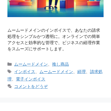
ムームードメインのインボイスで、あなたの請求
処理をシンプルかつ透明に。オンラインでの簡単
アクセスと効率的な管理で、ビジネスの経理作業
をスムーズにサポートします。
カ
ムームードメイン
、
推し商品
テ
タ
インボイス
、
ムームードメイン
、
経理
、
請求処
ゴ
グ
理
、
電子インボイス
リ
コメントをどうぞ
ー