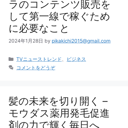
ラのコンテンツ販売を
して第一線で稼ぐため
に必要なこと
2024年1月28日
by
pikakichi2015@gmail.com
カ
TVニューストレンド
、
ビジネス
テ
コメントをどうぞ
ゴ
リ
ー
髪の未来を切り開く –
モウダス薬用発毛促進
剤の力で輝く毎日へ