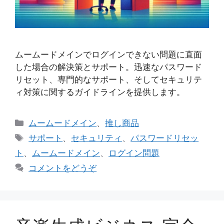
ムームードメインでログインできない問題に直面
した場合の解決策とサポート。迅速なパスワード
リセット、専門的なサポート、そしてセキュリテ
ィ対策に関するガイドラインを提供します。
カ
ムームードメイン
、
推し商品
テ
タ
サポート
、
セキュリティ
、
パスワードリセッ
ゴ
グ
ト
、
ムームードメイン
、
ログイン問題
リ
コメントをどうぞ
ー