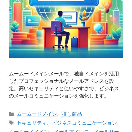
ムームードメインメールで、独自ドメインを活用
したプロフェッショナルなメールアドレスを設
定。高いセキュリティと使いやすさで、ビジネス
のメールコミュニケーションを強化します。
カ
ムームードメイン
、
推し商品
テ
タ
セキュリティ
、
ビジネスコミュニケーション
、
ゴ
グ
ムームードメイン
、
メールアドレス
、
メールサー