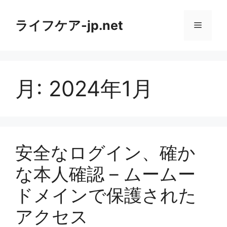
コ
ン
ライフケア-jp.net
メ
テ
ン
ニ
ツ
へ
月:
2024年1月
ス
ュ
キ
ッ
ー
プ
安全なログイン、確か
な本人確認 – ムームー
ドメインで保護された
アクセス