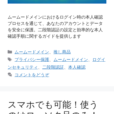
ムームードメインにおけるログイン時の本人確認
プロセスを通じて、あなたのアカウントとデータ
を安全に保護。二段階認証の設定と効率的な本人
確認手順に関するガイドを提供します
カ
ムームードメイン
、
推し商品
テ
タ
プライバシー保護
、
ムームードメイン
、
ログイ
ゴ
グ
ンセキュリティ
、
二段階認証
、
本人確認
リ
コメントをどうぞ
ー
スマホでも可能！使う