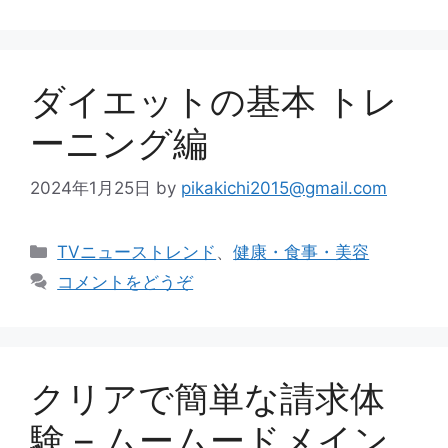
ダイエットの基本 トレ
ーニング編
2024年1月25日
by
pikakichi2015@gmail.com
カ
TVニューストレンド
、
健康・食事・美容
テ
コメントをどうぞ
ゴ
リ
ー
クリアで簡単な請求体
験 – ムームードメイン