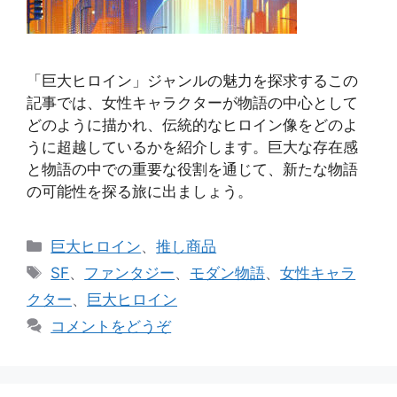
「巨大ヒロイン」ジャンルの魅力を探求するこの
記事では、女性キャラクターが物語の中心として
どのように描かれ、伝統的なヒロイン像をどのよ
うに超越しているかを紹介します。巨大な存在感
と物語の中での重要な役割を通じて、新たな物語
の可能性を探る旅に出ましょう。
カ
巨大ヒロイン
、
推し商品
テ
タ
SF
、
ファンタジー
、
モダン物語
、
女性キャラ
ゴ
グ
クター
、
巨大ヒロイン
リ
コメントをどうぞ
ー