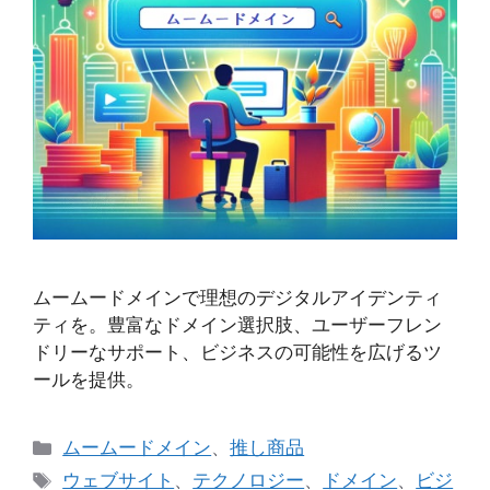
ムームードメインで理想のデジタルアイデンティ
ティを。豊富なドメイン選択肢、ユーザーフレン
ドリーなサポート、ビジネスの可能性を広げるツ
ールを提供。
カ
ムームードメイン
、
推し商品
テ
タ
ウェブサイト
、
テクノロジー
、
ドメイン
、
ビジ