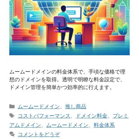
ムームードメインの料金体系で、手頃な価格で理
想のドメインを取得。透明で明瞭な料金設定で、
ドメイン管理を簡単かつ効率的に行えます。
カ
ムームードメイン
、
推し商品
テ
タ
コストパフォーマンス
、
ドメイン料金
、
プレミ
ゴ
グ
アムドメイン
、
ムームードメイン
、
料金体系
リ
コメントをどうぞ
ー