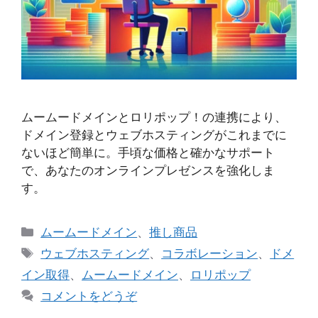
ムームードメインとロリポップ！の連携により、
ドメイン登録とウェブホスティングがこれまでに
ないほど簡単に。手頃な価格と確かなサポート
で、あなたのオンラインプレゼンスを強化しま
す。
カ
ムームードメイン
、
推し商品
テ
タ
ウェブホスティング
、
コラボレーション
、
ドメ
ゴ
グ
イン取得
、
ムームードメイン
、
ロリポップ
リ
コメントをどうぞ
ー