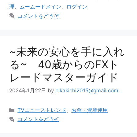
ゴ
グ
理
、
ムームードメイン
、
ログイン
リ
コメントをどうぞ
ー
~未来の安心を手に入れ
る~ 40歳からのFXト
レードマスターガイド
2024年1月22日
by
pikakichi2015@gmail.com
カ
TVニューストレンド
、
お金・資産運用
テ
コメントをどうぞ
ゴ
リ