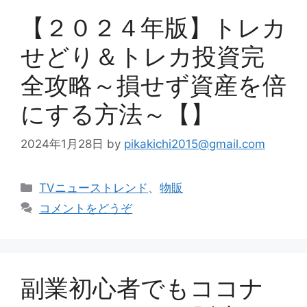
【２０２４年版】トレカ
せどり＆トレカ投資完
全攻略～損せず資産を倍
にする方法～【】
2024年1月28日
by
pikakichi2015@gmail.com
カ
TVニューストレンド
、
物販
テ
コメントをどうぞ
ゴ
リ
ー
副業初心者でもココナ