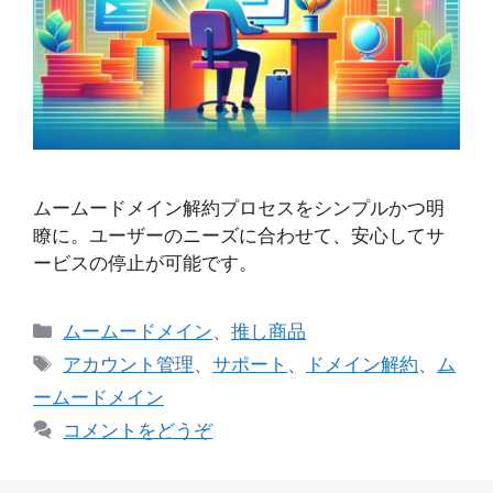
ムームードメイン解約プロセスをシンプルかつ明
瞭に。ユーザーのニーズに合わせて、安心してサ
ービスの停止が可能です。
カ
ムームードメイン
、
推し商品
テ
タ
アカウント管理
、
サポート
、
ドメイン解約
、
ム
ゴ
グ
ームードメイン
リ
コメントをどうぞ
ー