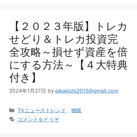
【２０２３年版】トレカ
せどり＆トレカ投資完
全攻略～損せず資産を倍
にする方法～【４大特典
付き】
2024年1月27日
by
pikakichi2015@gmail.com
カ
TVニューストレンド
、
物販
テ
コメントをどうぞ
ゴ
リ