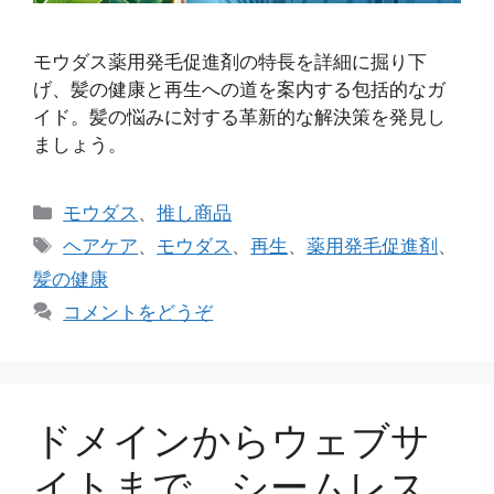
モウダス薬用発毛促進剤の特長を詳細に掘り下
げ、髪の健康と再生への道を案内する包括的なガ
イド。髪の悩みに対する革新的な解決策を発見し
ましょう。
カ
モウダス
、
推し商品
テ
タ
ヘアケア
、
モウダス
、
再生
、
薬用発毛促進剤
、
ゴ
グ
髪の健康
リ
コメントをどうぞ
ー
ドメインからウェブサ
イトまで、シームレス