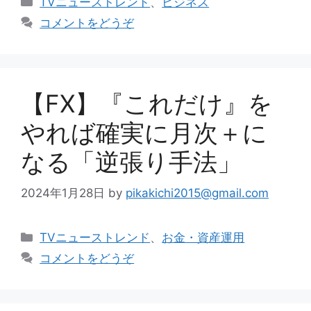
TVニューストレンド
、
ビジネス
テ
コメントをどうぞ
ゴ
リ
ー
【FX】『これだけ』を
やれば確実に月次＋に
なる「逆張り手法」
2024年1月28日
by
pikakichi2015@gmail.com
カ
TVニューストレンド
、
お金・資産運用
テ
コメントをどうぞ
ゴ
リ
ー