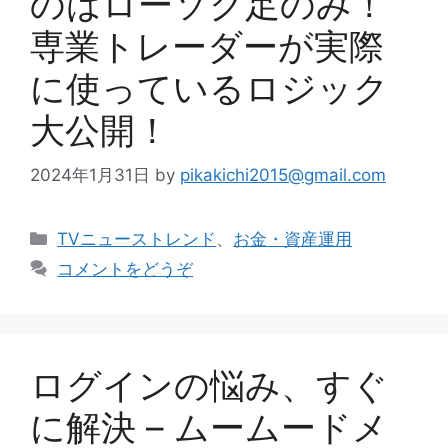
のはローソク足のみ！
専業トレーダーが実際
に使っているロジック
大公開！
2024年1月31日
by
pikakichi2015@gmail.com
カ
TVニューストレンド
、
お金・資産運用
テ
コメントをどうぞ
ゴ
リ
ー
ログインの悩み、すぐ
に解決 – ムームードメ