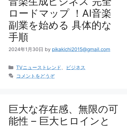
音楽生成ビジネス 完全
ロードマップ ！AI音楽
副業を始める 具体的な
手順
2024年1月30日
by
pikakichi2015@gmail.com
カ
TVニューストレンド
、
ビジネス
テ
コメントをどうぞ
ゴ
リ
ー
巨大な存在感、無限の可
能性 – 巨大ヒロインと