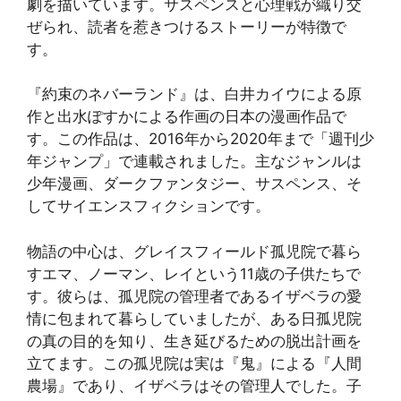
劇を描いています。サスペンスと心理戦が織り交
ぜられ、読者を惹きつけるストーリーが特徴で
す。
『約束のネバーランド』は、白井カイウによる原
作と出水ぽすかによる作画の日本の漫画作品で
す。この作品は、2016年から2020年まで「週刊少
年ジャンプ」で連載されました。主なジャンルは
少年漫画、ダークファンタジー、サスペンス、そ
してサイエンスフィクションです​​。
物語の中心は、グレイスフィールド孤児院で暮ら
すエマ、ノーマン、レイという11歳の子供たちで
す。彼らは、孤児院の管理者であるイザベラの愛
情に包まれて暮らしていましたが、ある日孤児院
の真の目的を知り、生き延びるための脱出計画を
立てます。この孤児院は実は『鬼』による『人間
農場』であり、イザベラはその管理人でした。子