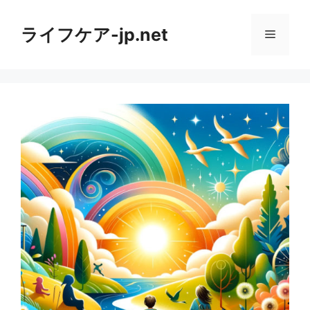
コ
ン
ライフケア-jp.net
メ
テ
ン
ニ
ツ
へ
ス
ュ
キ
ッ
ー
プ