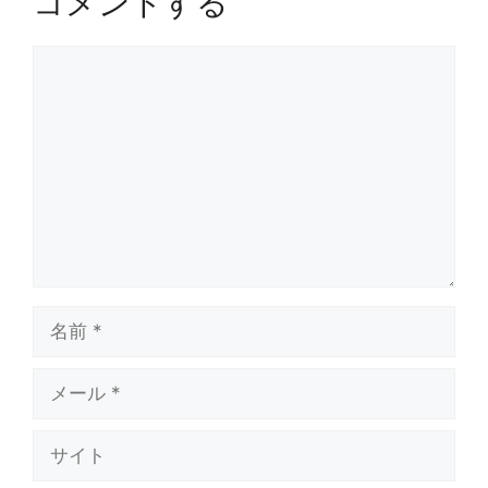
コメントする
コ
メ
ン
ト
名
前
メ
ー
ル
サ
イ