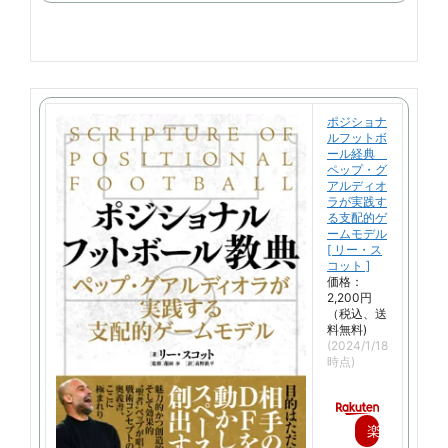
購
入
ポジショナ
ルフットボ
ール経典
ペップ・グ
アルディオ
ラが実践す
る支配的ゲ
ームモデル
[ リー・ス
コット ]
価格：
2,200円
（税込、送
料無料)
(2024/1/18
時点)
楽