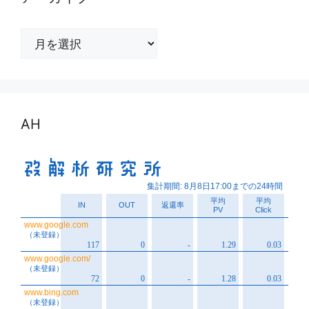
ア
ー
カ
イ
ブ
AH