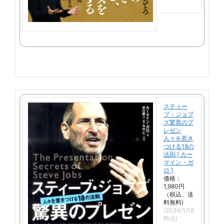
天
で
購
入
スティー
ブ・ジョブ
ズ驚異のプ
レゼン
人々を惹き
つける18の
法則 [ カー
マイン・ガ
ロ ]
価格：
1,980円
（税込、送
料無料)
(2024/1/18
時点)