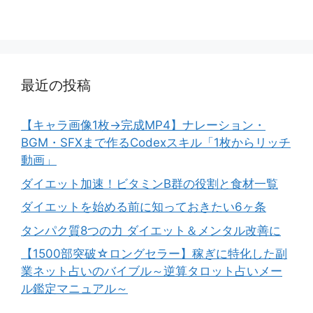
最近の投稿
【キャラ画像1枚→完成MP4】ナレーション・
BGM・SFXまで作るCodexスキル「1枚からリッチ
動画」
ダイエット加速！ビタミンB群の役割と食材一覧
ダイエットを始める前に知っておきたい6ヶ条
タンパク質8つの力 ダイエット＆メンタル改善に
【1500部突破☆ロングセラー】稼ぎに特化した副
業ネット占いのバイブル～逆算タロット占いメー
ル鑑定マニュアル～