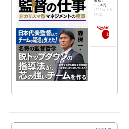
価格：
1,584円
(2024/1/18
時点)
楽
天
で
購
入