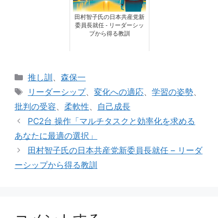
田村智子氏の日本共産党新
委員長就任 - リーダーシッ
プから得る教訓
カ
推し訓
、
森保一
テ
タ
リーダーシップ
、
変化への適応
、
学習の姿勢
、
ゴ
グ
批判の受容
、
柔軟性
、
自己成長
リ
PC2台 操作「マルチタスクと効率化を求める
ー
あなたに最適の選択」
田村智子氏の日本共産党新委員長就任 – リーダ
ーシップから得る教訓