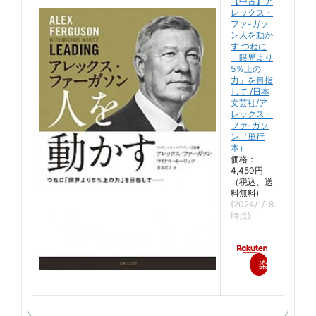
【中古】ア
レックス・
ファ-ガソ
ン人を動か
す つねに
「限界より
5％上の
力」を目指
して /日本
文芸社/ア
レックス・
ファ-ガソ
ン（単行
本）
価格：
4,450円
（税込、送
料無料)
(2024/1/18
時点)
楽
天
で