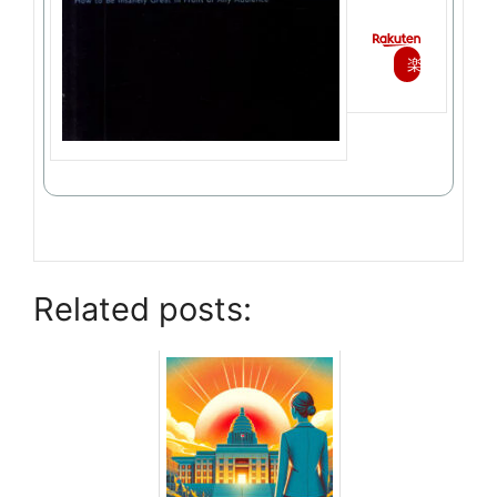
楽
天
で
購
入
Related posts: