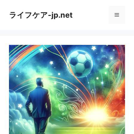
コ
ン
ライフケア-jp.net
メ
テ
ン
ニ
ツ
へ
ス
ュ
キ
ッ
ー
プ