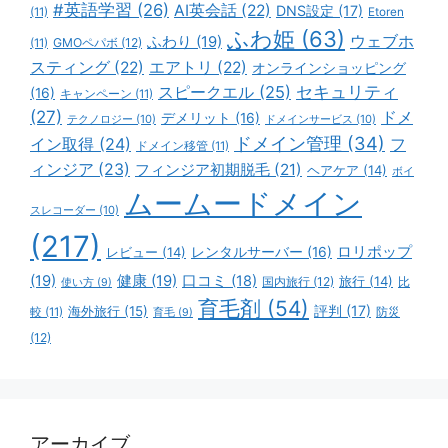
#英語学習
(26)
AI英会話
(22)
DNS設定
(17)
(11)
Etoren
ふわ姫
(63)
ウェブホ
ふわり
(19)
GMOペパボ
(12)
(11)
スティング
(22)
エアトリ
(22)
オンラインショッピング
スピークエル
(25)
セキュリティ
(16)
キャンペーン
(11)
(27)
ドメ
デメリット
(16)
テクノロジー
(10)
ドメインサービス
(10)
ドメイン管理
(34)
イン取得
(24)
フ
ドメイン移管
(11)
ィンジア
(23)
フィンジア初期脱毛
(21)
ヘアケア
(14)
ボイ
ムームードメイン
スレコーダー
(10)
(217)
ロリポップ
レビュー
(14)
レンタルサーバー
(16)
(19)
健康
(19)
口コミ
(18)
旅行
(14)
国内旅行
(12)
比
使い方
(9)
育毛剤
(54)
評判
(17)
海外旅行
(15)
防災
較
(11)
育毛
(9)
(12)
アーカイブ