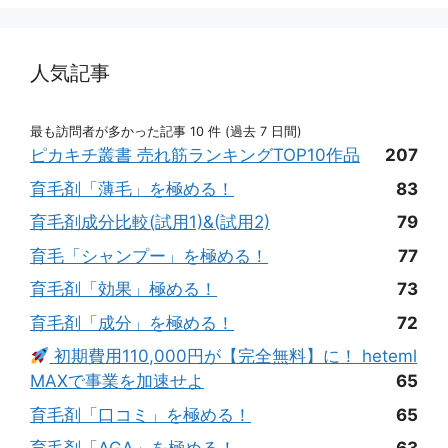
人気記事
最も訪問者が多かった記事 10 件 (過去 7 日間)
ピカキチ叢書 売れ筋ランキングTOP10作品
207
育毛剤「薄毛」を極める！
83
育毛剤成分比較(試用1)&(試用2)
79
育毛「シャンプー」を極める！
77
育毛剤「効果」極める！
73
育毛剤「成分」を極める！
72
初期費用110,000円が【完全無料】に！ heteml
MAXで事業を加速せよ
65
育毛剤「口コミ」を極める！
65