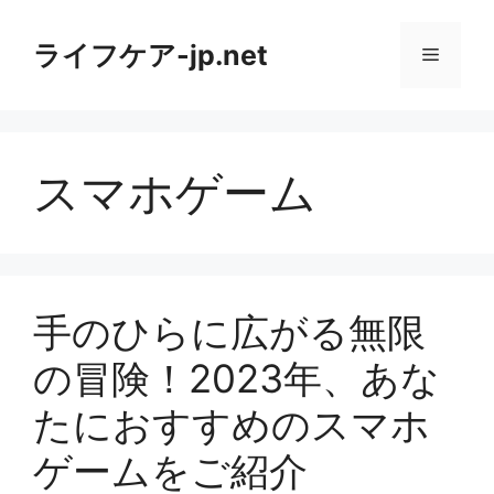
コ
ン
ライフケア-jp.net
メ
テ
ン
ニ
ツ
へ
スマホゲーム
ス
ュ
キ
ッ
ー
プ
手のひらに広がる無限
の冒険！2023年、あな
たにおすすめのスマホ
ゲームをご紹介