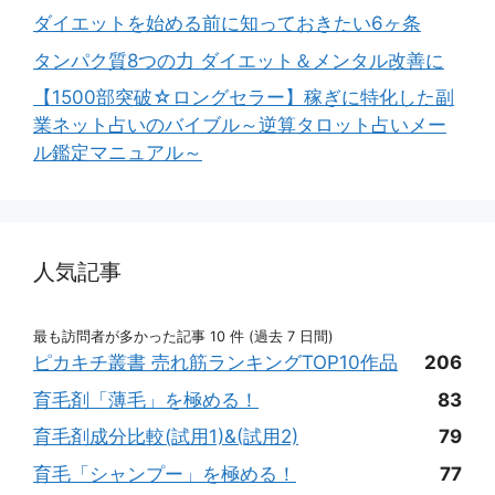
ダイエットを始める前に知っておきたい6ヶ条
タンパク質8つの力 ダイエット＆メンタル改善に
【1500部突破☆ロングセラー】稼ぎに特化した副
業ネット占いのバイブル～逆算タロット占いメー
ル鑑定マニュアル～
人気記事
最も訪問者が多かった記事 10 件 (過去 7 日間)
ピカキチ叢書 売れ筋ランキングTOP10作品
206
育毛剤「薄毛」を極める！
83
育毛剤成分比較(試用1)&(試用2)
79
育毛「シャンプー」を極める！
77