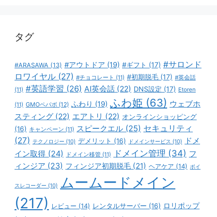
リ
ー
タグ
#サロンド
#アウトドア
(19)
#ギフト
(17)
#ARASAWA
(13)
ロワイヤル
(27)
#初期脱毛
(17)
#チョコレート
(11)
#英会話
#英語学習
(26)
AI英会話
(22)
DNS設定
(17)
(11)
Etoren
ふわ姫
(63)
ウェブホ
ふわり
(19)
GMOペパボ
(12)
(11)
スティング
(22)
エアトリ
(22)
オンラインショッピング
スピークエル
(25)
セキュリティ
(16)
キャンペーン
(11)
(27)
ドメ
デメリット
(16)
テクノロジー
(10)
ドメインサービス
(10)
ドメイン管理
(34)
イン取得
(24)
フ
ドメイン移管
(11)
ィンジア
(23)
フィンジア初期脱毛
(21)
ヘアケア
(14)
ボイ
ムームードメイン
スレコーダー
(10)
(217)
ロリポップ
レビュー
(14)
レンタルサーバー
(16)