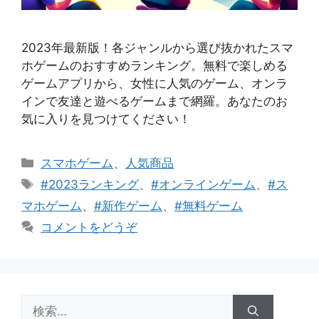
2023年最新版！各ジャンルから選び抜かれたスマ
ホゲームのおすすめランキング。無料で楽しめる
ゲームアプリから、女性に人気のゲーム、オンラ
インで友達と遊べるゲームまで網羅。あなたのお
気に入りを見つけてください！
カ
スマホゲーム
、
人気商品
テ
タ
#2023ランキング
、
#オンラインゲーム
、
#ス
ゴ
グ
マホゲーム
、
#新作ゲーム
、
#無料ゲーム
リ
コメントをどうぞ
ー
検