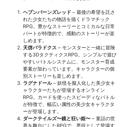
ヘブンバーンズレッド
– 最後の希望を託さ
れた少女たちの物語を描くドラマチック
RPG。豊かなストーリーとコミカルな日常
パートが特徴的で、感動のストーリーが楽
しめます​​。
天啓パラドクス
– モンスターと一緒に冒険
する3DタクティクスRPG。シンプルで遊び
やすいバトルシステムに、モンスター育成
要素が加わっています。キャラクターの個
別ストーリーも楽しめます​​。
ラグナドール
– 妖怪を擬人化した美少女キ
ャラクターたちが登場するオンライン
RPG。カードを使ったスピーディなバトル
が特徴で、幅広い属性の美少女キャラクタ
ーが登場します​​。
ダークテイルズ〜鏡と狂い姫〜
– 童話の世
界を舞台にしたRPGで、悪役として登場す