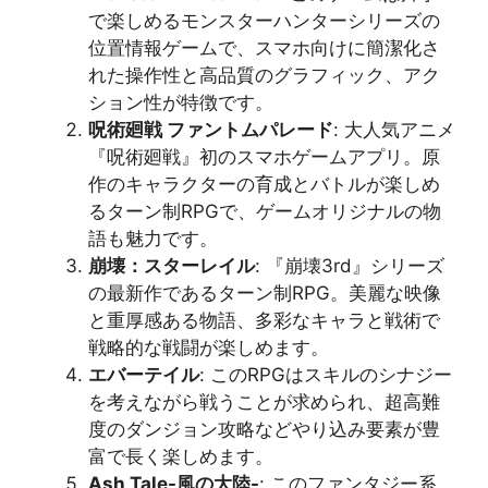
で楽しめるモンスターハンターシリーズの
位置情報ゲームで、スマホ向けに簡潔化さ
れた操作性と高品質のグラフィック、アク
ション性が特徴です​​。
呪術廻戦 ファントムパレード
: 大人気アニメ
『呪術廻戦』初のスマホゲームアプリ。原
作のキャラクターの育成とバトルが楽しめ
るターン制RPGで、ゲームオリジナルの物
語も魅力です​​。
崩壊：スターレイル
: 『崩壊3rd』シリーズ
の最新作であるターン制RPG。美麗な映像
と重厚感ある物語、多彩なキャラと戦術で
戦略的な戦闘が楽しめます​​。
エバーテイル
: このRPGはスキルのシナジー
を考えながら戦うことが求められ、超高難
度のダンジョン攻略などやり込み要素が豊
富で長く楽しめます​​。
Ash Tale-風の大陸-
: このファンタジー系