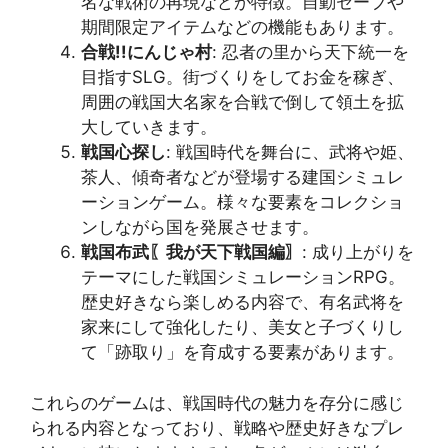
名な戦術の再現などが特徴。自動セーブや
期間限定アイテムなどの機能もあります​​。
合戦!!にんじゃ村
: 忍者の里から天下統一を
目指すSLG。街づくりをしてお金を稼ぎ、
周囲の戦国大名家を合戦で倒して領土を拡
大していきます​​。
戦国心探し
: 戦国時代を舞台に、武将や姫、
茶人、傾奇者などが登場する建国シミュレ
ーションゲーム。様々な要素をコレクショ
ンしながら国を発展させます​​。
戦国布武〖我が天下戦国編〗
: 成り上がりを
テーマにした戦国シミュレーションRPG。
歴史好きなら楽しめる内容で、有名武将を
家来にして強化したり、美女と子づくりし
て「跡取り」を育成する要素があります​​。
これらのゲームは、戦国時代の魅力を存分に感じ
られる内容となっており、戦略や歴史好きなプレ