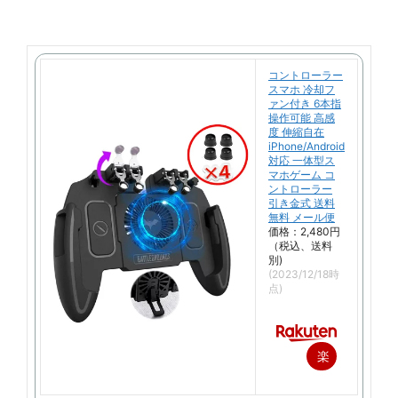
コントローラー
スマホ 冷却フ
ァン付き 6本指
操作可能 高感
度 伸縮自在
iPhone/Android
対応 一体型ス
マホゲーム コ
ントローラー
引き金式 送料
無料 メール便
価格：2,480円
（税込、送料
別)
(2023/12/18時
点)
楽
天