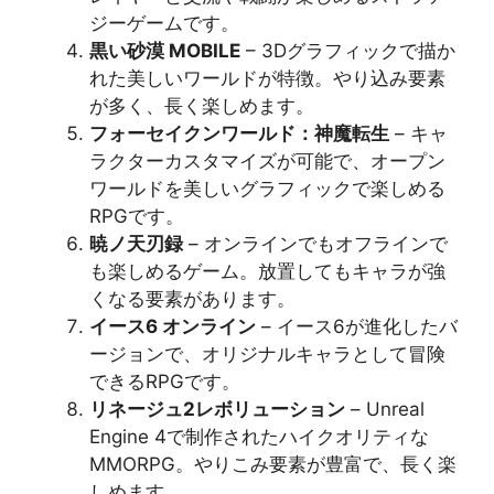
ジーゲームです​​。
黒い砂漠 MOBILE
– 3Dグラフィックで描か
れた美しいワールドが特徴。やり込み要素
が多く、長く楽しめます​​。
フォーセイクンワールド：神魔転生
– キャ
ラクターカスタマイズが可能で、オープン
ワールドを美しいグラフィックで楽しめる
RPGです​​。
暁ノ天刃録
– オンラインでもオフラインで
も楽しめるゲーム。放置してもキャラが強
くなる要素があります​​。
イース6 オンライン
– イース6が進化したバ
ージョンで、オリジナルキャラとして冒険
できるRPGです​​。
リネージュ2レボリューション
– Unreal
Engine 4で制作されたハイクオリティな
MMORPG。やりこみ要素が豊富で、長く楽
しめます​​。