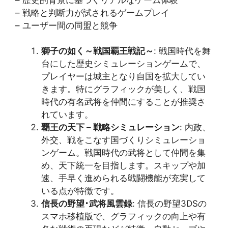
– 戦略と判断力が試されるゲームプレイ
– ユーザー間の同盟と競争
獅子の如く～戦国覇王戦記～
: 戦国時代を舞
台にした歴史シミュレーションゲームで、
プレイヤーは城主となり自国を拡大してい
きます。特にグラフィックが美しく、戦国
時代の有名武将を仲間にすることが推奨さ
れています​​。
覇王の天下 – 戦略シミュレーション
: 内政、
外交、戦をこなす国づくりシミュレーショ
ンゲーム。戦国時代の武将として仲間を集
め、天下統一を目指します。スキップや加
速、手早く進められる戦闘機能が充実して
いる点が特徴です​​。
信長の野望･武将風雲録
: 信長の野望3DSの
スマホ移植版で、グラフィックの向上や有