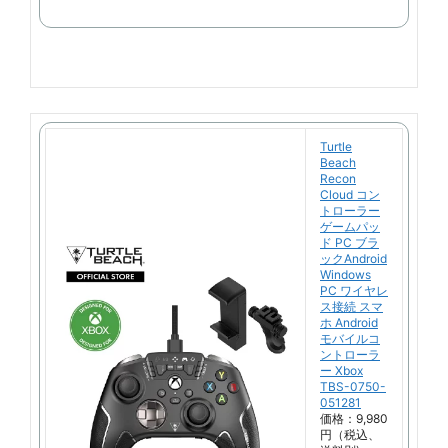
で
購
入
Turtle
Beach
Recon
Cloud コン
トローラー
ゲームパッ
ド PC ブラ
ックAndroid
Windows
PC ワイヤレ
ス接続 スマ
ホ Android
モバイルコ
ントローラ
ー Xbox
TBS-0750-
051281
価格：9,980
円（税込、