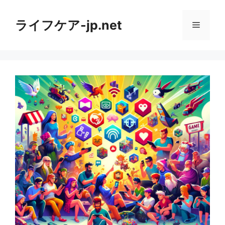
コ
ン
ライフケア-jp.net
メ
テ
ン
ニ
ツ
へ
ス
ュ
キ
ッ
ー
プ