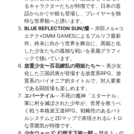
るキャラクターたちが特徴です。日本の昔
話からかぐや姫も登場し、プレイヤーを独
特な世界観へと誘います​​。
BLUE REFLECTION SUN/燦
– 岸田メル×コ
エテク×DMM GAMESによるブルリフ最新
作。終末に向かう世界を舞台に、異能と化
した少女たちの孤独な戦いを美麗グラフィ
ックで描いています​​。
放置少女〜百花繚乱の萌姫たち〜
– 美少女
化した三国武将が登場する放置系RPG。放
置系のパイオニア的タイトルで、対人要素
である闘技場も楽しめます​​。
エバーテイル
– 不死の魔神「エターナル」
軍に村を滅ぼされた少年が、世界を救うべ
く戦う本格派王道RPG。戦略性のあるバト
ルシステムと2Dマップで表現されるレトロ
な雰囲気が特徴です​​。
少女ウォーズ: 幻想天下統一戦
– 歴史上・伝