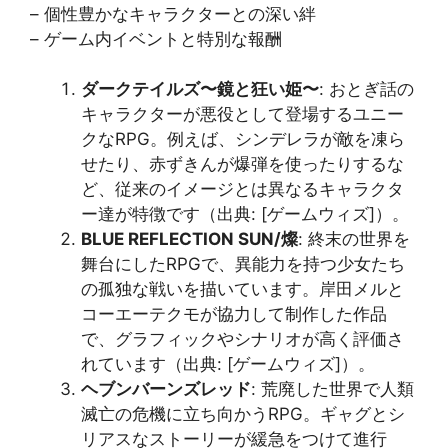
– 個性豊かなキャラクターとの深い絆
– ゲーム内イベントと特別な報酬
ダークテイルズ〜鏡と狂い姫〜
: おとぎ話の
キャラクターが悪役として登場するユニー
クなRPG。例えば、シンデレラが敵を凍ら
せたり、赤ずきんが爆弾を使ったりするな
ど、従来のイメージとは異なるキャラクタ
ー達が特徴です（出典: [ゲームウィズ]​​）。
BLUE REFLECTION SUN/燦
: 終末の世界を
舞台にしたRPGで、異能力を持つ少女たち
の孤独な戦いを描いています。岸田メルと
コーエーテクモが協力して制作した作品
で、グラフィックやシナリオが高く評価さ
れています（出典: [ゲームウィズ]​​）。
ヘブンバーンズレッド
: 荒廃した世界で人類
滅亡の危機に立ち向かうRPG。ギャグとシ
リアスなストーリーが緩急をつけて進行