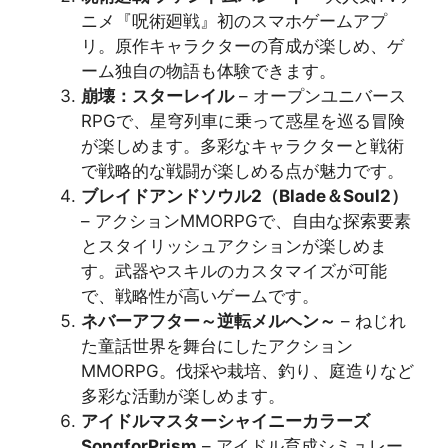
ニメ『呪術廻戦』初のスマホゲームアプ
リ。原作キャラクターの育成が楽しめ、ゲ
ーム独自の物語も体験できます​​​​。
崩壊：スターレイル
– オープンユニバース
RPGで、星穹列車に乗って惑星を巡る冒険
が楽しめます。多彩なキャラクターと戦術
で戦略的な戦闘が楽しめる点が魅力です​​​​。
ブレイドアンドソウル2（Blade＆Soul2）
– アクションMMORPGで、自由な探索要素
とスタイリッシュアクションが楽しめま
す。武器やスキルのカスタマイズが可能
で、戦略性が高いゲームです​​。
ネバーアフター～逆転メルヘン～
– ねじれ
た童話世界を舞台にしたアクション
MMORPG。伐採や栽培、釣り、庭造りなど
多彩な活動が楽しめます​​。
アイドルマスターシャイニーカラーズ
SongforPrism
– アイドル育成シミュレー