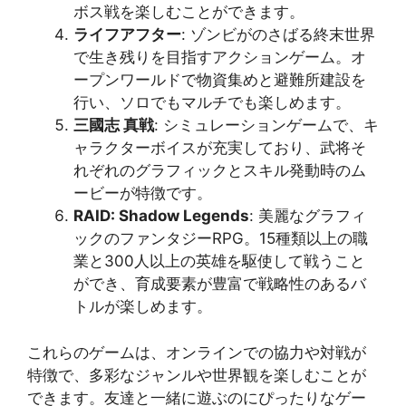
ボス戦を楽しむことができます​​。
ライフアフター
: ゾンビがのさばる終末世界
で生き残りを目指すアクションゲーム。オ
ープンワールドで物資集めと避難所建設を
行い、ソロでもマルチでも楽しめます​​。
三國志 真戦
: シミュレーションゲームで、キ
ャラクターボイスが充実しており、武将そ
れぞれのグラフィックとスキル発動時のム
ービーが特徴です​​。
RAID: Shadow Legends
: 美麗なグラフィ
ックのファンタジーRPG。15種類以上の職
業と300人以上の英雄を駆使して戦うこと
ができ、育成要素が豊富で戦略性のあるバ
トルが楽しめます​​。
これらのゲームは、オンラインでの協力や対戦が
特徴で、多彩なジャンルや世界観を楽しむことが
できます。友達と一緒に遊ぶのにぴったりなゲー