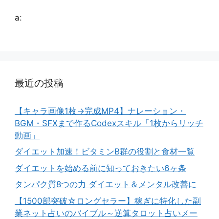
a:
最近の投稿
【キャラ画像1枚→完成MP4】ナレーション・
BGM・SFXまで作るCodexスキル「1枚からリッチ
動画」
ダイエット加速！ビタミンB群の役割と食材一覧
ダイエットを始める前に知っておきたい6ヶ条
タンパク質8つの力 ダイエット＆メンタル改善に
【1500部突破☆ロングセラー】稼ぎに特化した副
業ネット占いのバイブル～逆算タロット占いメー