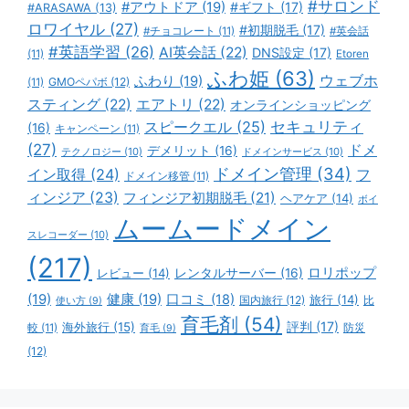
#サロンド
#アウトドア
(19)
#ギフト
(17)
#ARASAWA
(13)
ロワイヤル
(27)
#初期脱毛
(17)
#チョコレート
(11)
#英会話
#英語学習
(26)
AI英会話
(22)
DNS設定
(17)
(11)
Etoren
ふわ姫
(63)
ウェブホ
ふわり
(19)
GMOペパボ
(12)
(11)
スティング
(22)
エアトリ
(22)
オンラインショッピング
スピークエル
(25)
セキュリティ
(16)
キャンペーン
(11)
(27)
ドメ
デメリット
(16)
テクノロジー
(10)
ドメインサービス
(10)
ドメイン管理
(34)
イン取得
(24)
フ
ドメイン移管
(11)
ィンジア
(23)
フィンジア初期脱毛
(21)
ヘアケア
(14)
ボイ
ムームードメイン
スレコーダー
(10)
(217)
ロリポップ
レビュー
(14)
レンタルサーバー
(16)
(19)
健康
(19)
口コミ
(18)
旅行
(14)
国内旅行
(12)
比
使い方
(9)
育毛剤
(54)
評判
(17)
海外旅行
(15)
防災
較
(11)
育毛
(9)
(12)