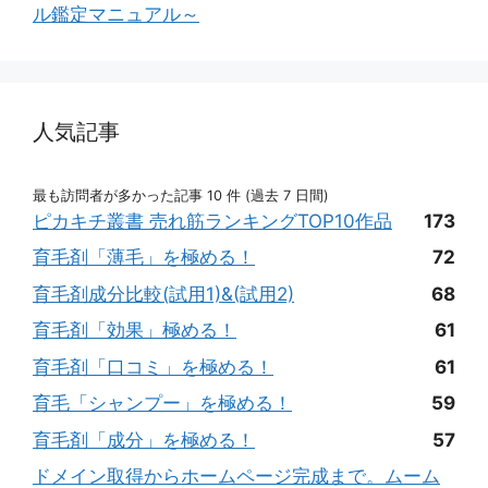
ル鑑定マニュアル～
人気記事
最も訪問者が多かった記事 10 件 (過去 7 日間)
ピカキチ叢書 売れ筋ランキングTOP10作品
173
育毛剤「薄毛」を極める！
72
育毛剤成分比較(試用1)&(試用2)
68
育毛剤「効果」極める！
61
育毛剤「口コミ」を極める！
61
育毛「シャンプー」を極める！
59
育毛剤「成分」を極める！
57
ドメイン取得からホームページ完成まで。ムーム