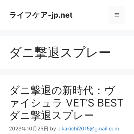
コ
ン
ライフケア-jp.net
メ
テ
ン
ニ
ツ
へ
ダニ撃退スプレー
ス
ュ
キ
ッ
ー
プ
ダニ撃退の新時代：ヴ
ァイシュラ VET’S BEST
ダニ撃退スプレー
2023年10月25日
by
pikakichi2015@gmail.com