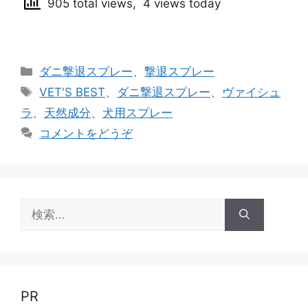
905 total views, 4 views today
カ
ダニ撃退スプレー
、
撃退スプレー
テ
タ
VET'S BEST
、
ダニ撃退スプレー
、
ヴァイシュ
ゴ
グ
ラ
、
天然成分
、
犬用スプレー
リ
コメントをどうぞ
ー
検
索:
PR