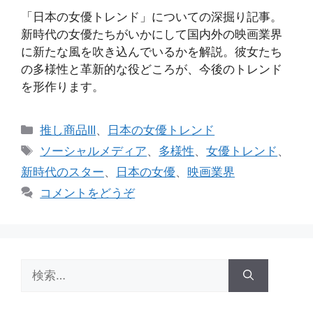
「日本の女優トレンド」についての深掘り記事。
新時代の女優たちがいかにして国内外の映画業界
に新たな風を吹き込んでいるかを解説。彼女たち
の多様性と革新的な役どころが、今後のトレンド
を形作ります。
カ
推し商品III
、
日本の女優トレンド
テ
タ
ソーシャルメディア
、
多様性
、
女優トレンド
、
ゴ
グ
新時代のスター
、
日本の女優
、
映画業界
リ
コメントをどうぞ
ー
検
索: