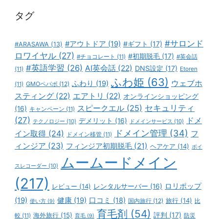
ー
タグ
#サロンド
#アウトドア
(19)
#ギフト
(17)
#ARASAWA
(13)
ロワイヤル
(27)
#初期脱毛
(17)
#チョコレート
(11)
#英会話
#英語学習
(26)
AI英会話
(22)
DNS設定
(17)
(11)
Etoren
ふわ姫
(63)
ウェブホ
ふわり
(19)
GMOペパボ
(12)
(11)
スティング
(22)
エアトリ
(22)
オンラインショッピング
スピークエル
(25)
セキュリティ
(16)
キャンペーン
(11)
(27)
ドメ
デメリット
(16)
テクノロジー
(10)
ドメインサービス
(10)
ドメイン管理
(34)
イン取得
(24)
フ
ドメイン移管
(11)
ィンジア
(23)
フィンジア初期脱毛
(21)
ヘアケア
(14)
ボイ
ムームードメイン
スレコーダー
(10)
(217)
ロリポップ
レビュー
(14)
レンタルサーバー
(16)
(19)
健康
(19)
口コミ
(18)
旅行
(14)
国内旅行
(12)
比
使い方
(9)
育毛剤
(54)
評判
(17)
海外旅行
(15)
防災
較
(11)
育毛
(9)