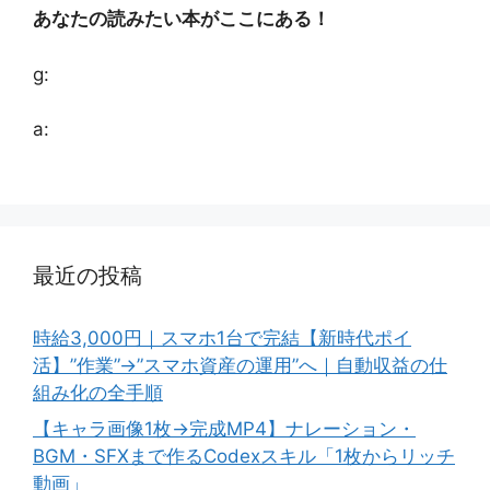
あなたの読みたい本がここにある！
g:
a:
最近の投稿
時給3,000円｜スマホ1台で完結【新時代ポイ
活】”作業”→”スマホ資産の運用”へ｜自動収益の仕
組み化の全手順
【キャラ画像1枚→完成MP4】ナレーション・
BGM・SFXまで作るCodexスキル「1枚からリッチ
動画」