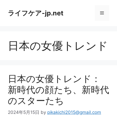
コ
ン
ライフケア-jp.net
メ
テ
ン
ニ
ツ
へ
日本の女優トレンド
ス
ュ
キ
ッ
ー
プ
日本の女優トレンド：
新時代の顔たち、新時代
のスターたち
2024年5月15日
by
pikakichi2015@gmail.com