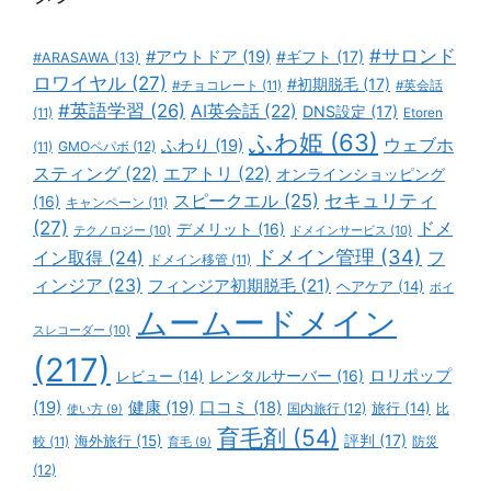
#サロンド
#アウトドア
(19)
#ギフト
(17)
#ARASAWA
(13)
ロワイヤル
(27)
#初期脱毛
(17)
#チョコレート
(11)
#英会話
#英語学習
(26)
AI英会話
(22)
DNS設定
(17)
(11)
Etoren
ふわ姫
(63)
ウェブホ
ふわり
(19)
GMOペパボ
(12)
(11)
スティング
(22)
エアトリ
(22)
オンラインショッピング
スピークエル
(25)
セキュリティ
(16)
キャンペーン
(11)
(27)
ドメ
デメリット
(16)
テクノロジー
(10)
ドメインサービス
(10)
ドメイン管理
(34)
イン取得
(24)
フ
ドメイン移管
(11)
ィンジア
(23)
フィンジア初期脱毛
(21)
ヘアケア
(14)
ボイ
ムームードメイン
スレコーダー
(10)
(217)
ロリポップ
レビュー
(14)
レンタルサーバー
(16)
(19)
健康
(19)
口コミ
(18)
旅行
(14)
国内旅行
(12)
比
使い方
(9)
育毛剤
(54)
評判
(17)
海外旅行
(15)
防災
較
(11)
育毛
(9)
(12)