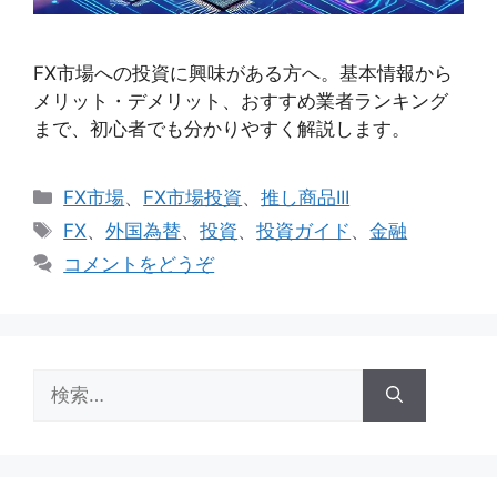
FX市場への投資に興味がある方へ。基本情報から
メリット・デメリット、おすすめ業者ランキング
まで、初心者でも分かりやすく解説します。
カ
FX市場
、
FX市場投資
、
推し商品III
テ
タ
FX
、
外国為替
、
投資
、
投資ガイド
、
金融
ゴ
グ
コメントをどうぞ
リ
ー
検
索: