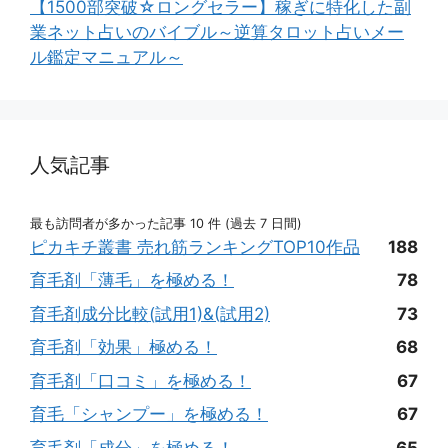
【1500部突破☆ロングセラー】稼ぎに特化した副
業ネット占いのバイブル～逆算タロット占いメー
ル鑑定マニュアル～
人気記事
最も訪問者が多かった記事 10 件 (過去 7 日間)
ピカキチ叢書 売れ筋ランキングTOP10作品
188
育毛剤「薄毛」を極める！
78
育毛剤成分比較(試用1)&(試用2)
73
育毛剤「効果」極める！
68
育毛剤「口コミ」を極める！
67
育毛「シャンプー」を極める！
67
育毛剤「成分」を極める！
65