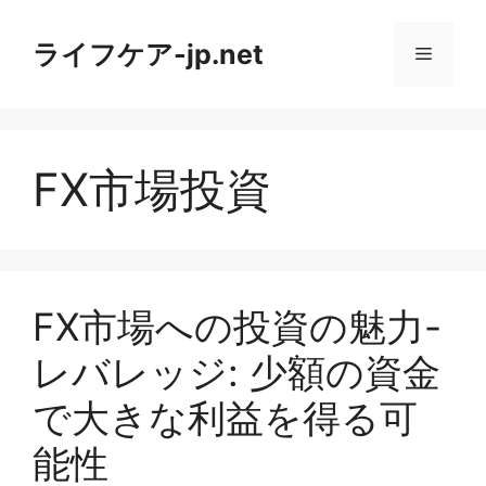
コ
ン
ライフケア-jp.net
メ
テ
ン
ニ
ツ
へ
FX市場投資
ス
ュ
キ
ッ
ー
プ
FX市場への投資の魅力-
レバレッジ: 少額の資金
で大きな利益を得る可
能性