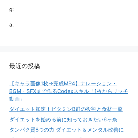
g:
a:
最近の投稿
【キャラ画像1枚→完成MP4】ナレーション・
BGM・SFXまで作るCodexスキル「1枚からリッチ
動画」
ダイエット加速！ビタミンB群の役割と食材一覧
ダイエットを始める前に知っておきたい6ヶ条
タンパク質8つの力 ダイエット＆メンタル改善に