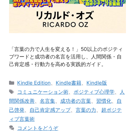
「言葉の力で人生を変える！」50以上のポジティ
ブワードと成功者の名言を活用し、人間関係・自
己肯定感・行動力を高める実践的ガイド。
カ
Kindle Edition
、
Kindle書籍
、
Kindle版
テ
タ
コミュニケーション術
、
ポジティブ心理学
、
人
ゴ
グ
間関係改善
、
名言集
、
成功者の言葉
、
習慣化
、
自
リ
己啓発
、
自己肯定感アップ
、
言葉の力
、
超ポジテ
ー
ィブ言葉術
コメントをどうぞ