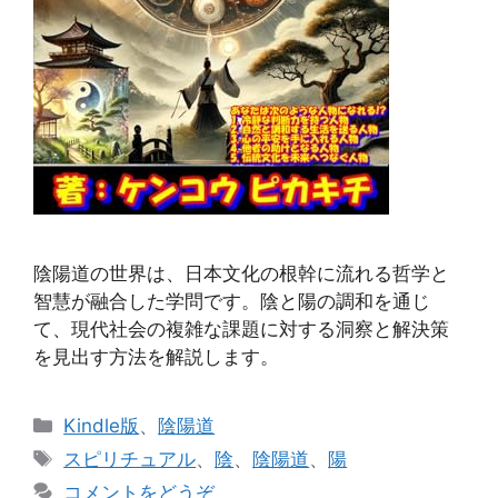
陰陽道の世界は、日本文化の根幹に流れる哲学と
智慧が融合した学問です。陰と陽の調和を通じ
て、現代社会の複雑な課題に対する洞察と解決策
を見出す方法を解説します。
カ
Kindle版
、
陰陽道
テ
タ
スピリチュアル
、
陰
、
陰陽道
、
陽
ゴ
グ
コメントをどうぞ