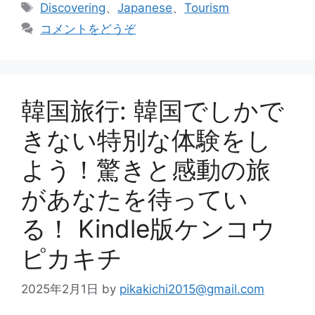
テ
タ
Discovering
、
Japanese
、
Tourism
ゴ
グ
コメントをどうぞ
リ
ー
韓国旅行: 韓国でしかで
きない特別な体験をし
よう！驚きと感動の旅
があなたを待ってい
る！ Kindle版ケンコウ
ピカキチ
2025年2月1日
by
pikakichi2015@gmail.com