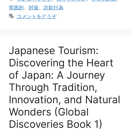
ゴ
グ
実践的
、
対策
、
詐欺行為
リ
コメントをどうぞ
ー
Japanese Tourism:
Discovering the Heart
of Japan: A Journey
Through Tradition,
Innovation, and Natural
Wonders (Global
Discoveries Book 1)