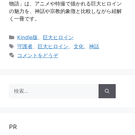
物語」は、アニメや特撮で描かれる巨大ヒロイン
の魅力を、神話や宗教的象徴と比較しながら紐解
く一冊です。
カ
Kindle版
、
巨大ヒロイン
テ
タ
守護者
、
巨大ヒロイン
、
文化
、
神話
ゴ
グ
コメントをどうぞ
リ
ー
検
索:
PR