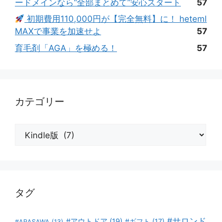
ードメインなら“全部まとめて”安心スタート
57
初期費用110,000円が【完全無料】に！ heteml
MAXで事業を加速せよ
57
育毛剤「AGA」を極める！
57
カテゴリー
カ
テ
ゴ
リ
ー
タグ
#サロンド
#アウトドア
(19)
#ギフト
(17)
#ARASAWA
(13)