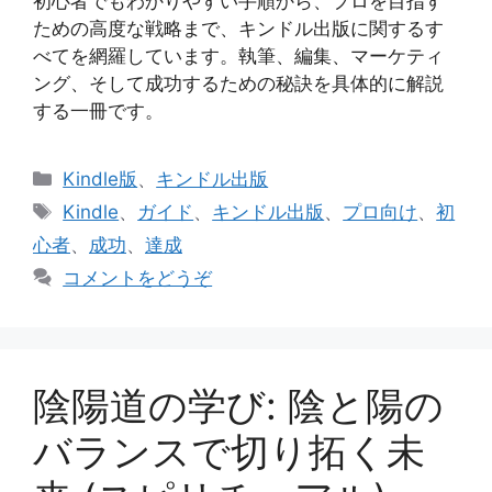
初心者でもわかりやすい手順から、プロを目指す
ための高度な戦略まで、キンドル出版に関するす
べてを網羅しています。執筆、編集、マーケティ
ング、そして成功するための秘訣を具体的に解説
する一冊です。
カ
Kindle版
、
キンドル出版
テ
タ
Kindle
、
ガイド
、
キンドル出版
、
プロ向け
、
初
ゴ
グ
心者
、
成功
、
達成
リ
コメントをどうぞ
ー
陰陽道の学び: 陰と陽の
バランスで切り拓く未