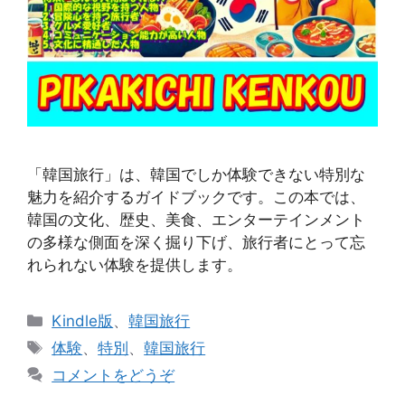
「韓国旅行」は、韓国でしか体験できない特別な
魅力を紹介するガイドブックです。この本では、
韓国の文化、歴史、美食、エンターテインメント
の多様な側面を深く掘り下げ、旅行者にとって忘
れられない体験を提供します。
カ
Kindle版
、
韓国旅行
テ
タ
体験
、
特別
、
韓国旅行
ゴ
グ
コメントをどうぞ
リ