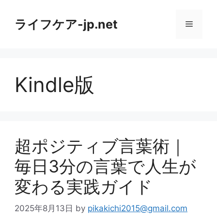
コ
ン
ライフケア-jp.net
メ
テ
ン
ニ
ツ
へ
Kindle版
ス
ュ
キ
ッ
ー
プ
超ポジティブ言葉術｜
毎日3分の言葉で人生が
変わる実践ガイド
2025年8月13日
by
pikakichi2015@gmail.com