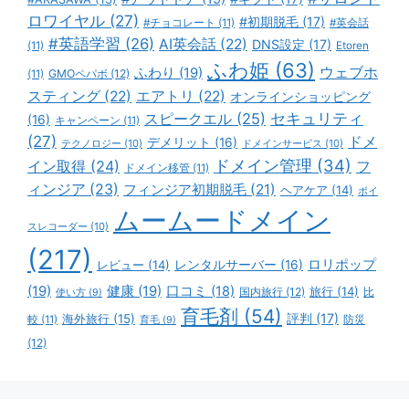
ロワイヤル
(27)
#初期脱毛
(17)
#チョコレート
(11)
#英会話
#英語学習
(26)
AI英会話
(22)
DNS設定
(17)
(11)
Etoren
ふわ姫
(63)
ウェブホ
ふわり
(19)
GMOペパボ
(12)
(11)
スティング
(22)
エアトリ
(22)
オンラインショッピング
スピークエル
(25)
セキュリティ
(16)
キャンペーン
(11)
(27)
ドメ
デメリット
(16)
テクノロジー
(10)
ドメインサービス
(10)
ドメイン管理
(34)
イン取得
(24)
フ
ドメイン移管
(11)
ィンジア
(23)
フィンジア初期脱毛
(21)
ヘアケア
(14)
ボイ
ムームードメイン
スレコーダー
(10)
(217)
ロリポップ
レビュー
(14)
レンタルサーバー
(16)
(19)
健康
(19)
口コミ
(18)
旅行
(14)
国内旅行
(12)
比
使い方
(9)
育毛剤
(54)
評判
(17)
海外旅行
(15)
防災
較
(11)
育毛
(9)
(12)