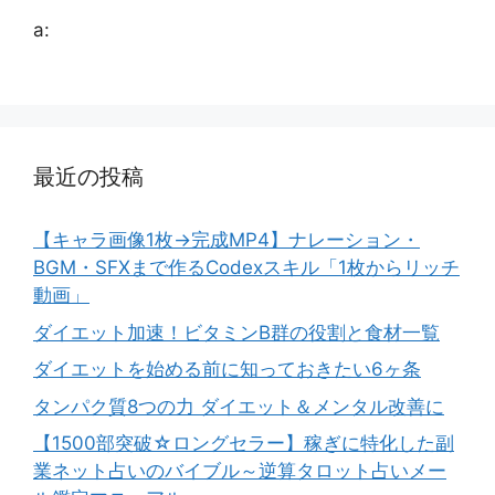
a:
最近の投稿
【キャラ画像1枚→完成MP4】ナレーション・
BGM・SFXまで作るCodexスキル「1枚からリッチ
動画」
ダイエット加速！ビタミンB群の役割と食材一覧
ダイエットを始める前に知っておきたい6ヶ条
タンパク質8つの力 ダイエット＆メンタル改善に
【1500部突破☆ロングセラー】稼ぎに特化した副
業ネット占いのバイブル～逆算タロット占いメー