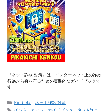
『ネット詐欺 対策』は、インターネット上の詐欺
行為から身を守るための実践的なガイドブックで
す。
カ
Kindle版
、
ネット詐欺 対策
テ
タ
インターネット
、
ガイドブック
、
ネット詐欺
、