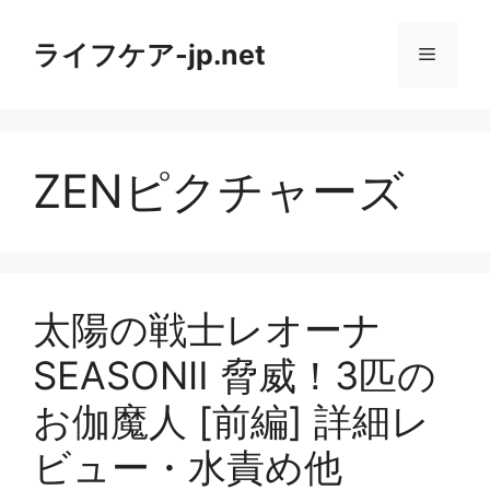
コ
ン
ライフケア-jp.net
メ
テ
ン
ニ
ツ
へ
ZENピクチャーズ
ス
ュ
キ
ッ
ー
プ
太陽の戦士レオーナ
SEASONⅡ 脅威！3匹の
お伽魔人 [前編] 詳細レ
ビュー・水責め他