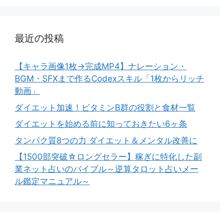
最近の投稿
【キャラ画像1枚→完成MP4】ナレーション・
BGM・SFXまで作るCodexスキル「1枚からリッチ
動画」
ダイエット加速！ビタミンB群の役割と食材一覧
ダイエットを始める前に知っておきたい6ヶ条
タンパク質8つの力 ダイエット＆メンタル改善に
【1500部突破☆ロングセラー】稼ぎに特化した副
業ネット占いのバイブル～逆算タロット占いメー
ル鑑定マニュアル～