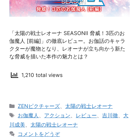
「太陽の戦士レオーナ SEASONⅡ 脅威！3匹のお
伽魔人 [前編]」の徹底レビュー。お伽話のキャラ
クターが魔物となり、レオーナが立ち向かう新た
な脅威を描いた本作の魅力とは？
1,210 total views
カ
ZENピクチャーズ
、
太陽の戦士レオーナ
テ
タ
お伽魔人
、
アクション
、
レビュー
、
吉川徹
、
大
ゴ
グ
川成美
、
太陽の戦士レオーナ
リ
コメントをどうぞ
ー