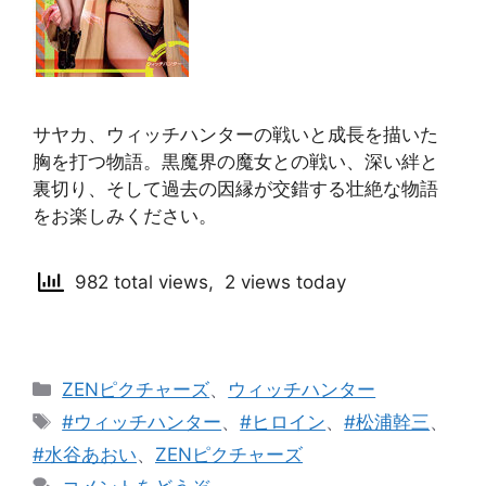
サヤカ、ウィッチハンターの戦いと成長を描いた
胸を打つ物語。黒魔界の魔女との戦い、深い絆と
裏切り、そして過去の因縁が交錯する壮絶な物語
をお楽しみください。
982 total views, 2 views today
カ
ZENピクチャーズ
、
ウィッチハンター
テ
タ
#ウィッチハンター
、
#ヒロイン
、
#松浦幹三
、
ゴ
グ
#水谷あおい
、
ZENピクチャーズ
リ