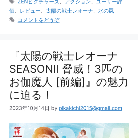
タ
ZENピクチャーズ
、
アクション
、
ユーザー評
ゴ
グ
価
、
レビュー
、
太陽の戦士レオーナ
、
水の罠
リ
コメントをどうぞ
ー
『太陽の戦士レオーナ
SEASONⅡ 脅威！3匹の
お伽魔人 [前編]』の魅力
に迫る！
2023年10月14日
by
pikakichi2015@gmail.com