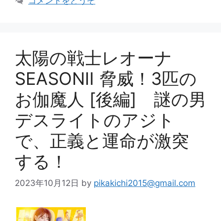
コメントをどうぞ
ー
太陽の戦士レオーナ
SEASONⅡ 脅威！3匹の
お伽魔人 [後編] 謎の男
デスライトのアジト
で、正義と運命が激突
する！
2023年10月12日
by
pikakichi2015@gmail.com