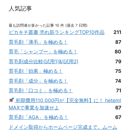
人気記事
最も訪問者が多かった記事 10 件 (過去 7 日間)
ピカキチ叢書 売れ筋ランキングTOP10作品
211
育毛剤「薄毛」を極める！
87
育毛「シャンプー」を極める！
80
育毛剤成分比較(試用1)&(試用2)
79
育毛剤「効果」極める！
75
育毛剤「成分」を極める！
74
育毛剤「口コミ」を極める！
71
初期費用110,000円が【完全無料】に！ heteml
MAXで事業を加速せよ
67
育毛剤「AGA」を極める！
67
ドメイン取得からホームページ完成まで。ムーム