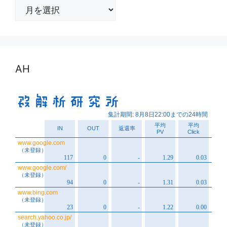
ア
ー
カ
イ
ブ
AH