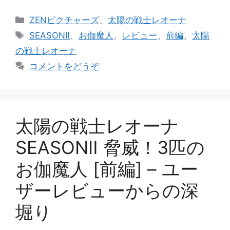
カ
ZENピクチャーズ
、
太陽の戦士レオーナ
テ
タ
SEASONⅡ
、
お伽魔人
、
レビュー
、
前編
、
太陽
ゴ
グ
の戦士レオーナ
リ
コメントをどうぞ
ー
太陽の戦士レオーナ
SEASONⅡ 脅威！3匹の
お伽魔人 [前編] – ユー
ザーレビューからの深
堀り