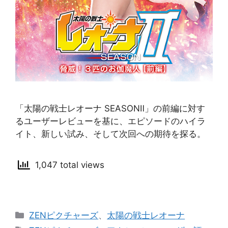
「太陽の戦士レオーナ SEASONⅡ」の前編に対す
るユーザーレビューを基に、エピソードのハイラ
イト、新しい試み、そして次回への期待を探る。
1,047 total views
カ
ZENピクチャーズ
、
太陽の戦士レオーナ
テ