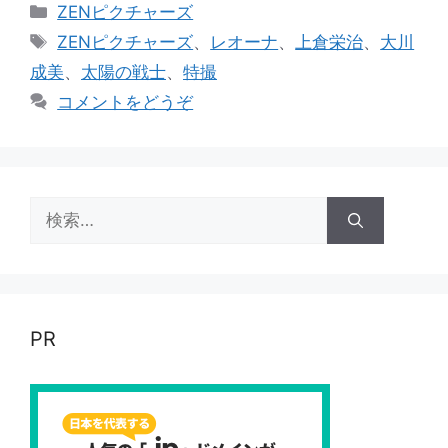
カ
ZENピクチャーズ
テ
タ
ZENピクチャーズ
、
レオーナ
、
上倉栄治
、
大川
ゴ
グ
成美
、
太陽の戦士
、
特撮
リ
コメントをどうぞ
ー
検
索:
PR