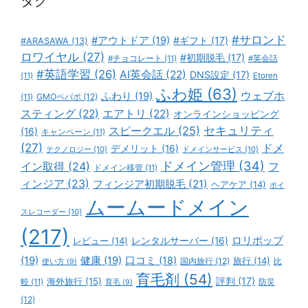
タグ
#サロンド
#アウトドア
(19)
#ギフト
(17)
#ARASAWA
(13)
ロワイヤル
(27)
#初期脱毛
(17)
#チョコレート
(11)
#英会話
#英語学習
(26)
AI英会話
(22)
DNS設定
(17)
(11)
Etoren
ふわ姫
(63)
ウェブホ
ふわり
(19)
GMOペパボ
(12)
(11)
スティング
(22)
エアトリ
(22)
オンラインショッピング
スピークエル
(25)
セキュリティ
(16)
キャンペーン
(11)
(27)
ドメ
デメリット
(16)
テクノロジー
(10)
ドメインサービス
(10)
ドメイン管理
(34)
イン取得
(24)
フ
ドメイン移管
(11)
ィンジア
(23)
フィンジア初期脱毛
(21)
ヘアケア
(14)
ボイ
ムームードメイン
スレコーダー
(10)
(217)
ロリポップ
レビュー
(14)
レンタルサーバー
(16)
(19)
健康
(19)
口コミ
(18)
旅行
(14)
国内旅行
(12)
比
使い方
(9)
育毛剤
(54)
評判
(17)
海外旅行
(15)
防災
較
(11)
育毛
(9)
(12)