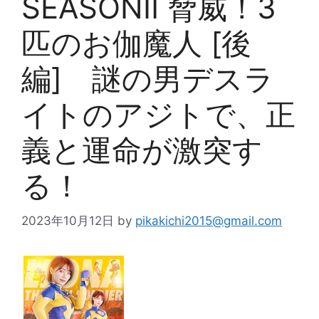
SEASONⅡ 脅威！3
匹のお伽魔人 [後
編] 謎の男デスラ
イトのアジトで、正
義と運命が激突す
る！
2023年10月12日
by
pikakichi2015@gmail.com