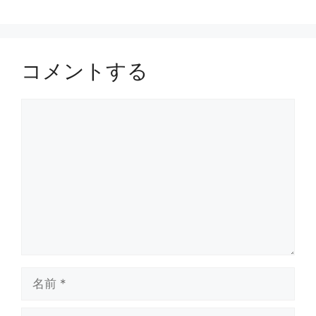
コメントする
コ
メ
ン
ト
名
前
メ