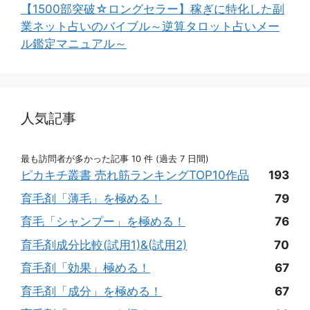
【1500部突破☆ロングセラー】稼ぎに特化した副
業ネット占いのバイブル～逆算タロット占いメー
ル鑑定マニュアル～
人気記事
最も訪問者が多かった記事 10 件 (過去 7 日間)
ピカキチ叢書 売れ筋ランキングTOP10作品
193
育毛剤「薄毛」を極める！
79
育毛「シャンプー」を極める！
76
育毛剤成分比較(試用1)&(試用2)
70
育毛剤「効果」極める！
67
育毛剤「成分」を極める！
67