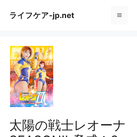
コ
ン
ライフケア-jp.net
メ
テ
ン
ニ
ツ
へ
ス
ュ
キ
ッ
ー
プ
太陽の戦士レオーナ