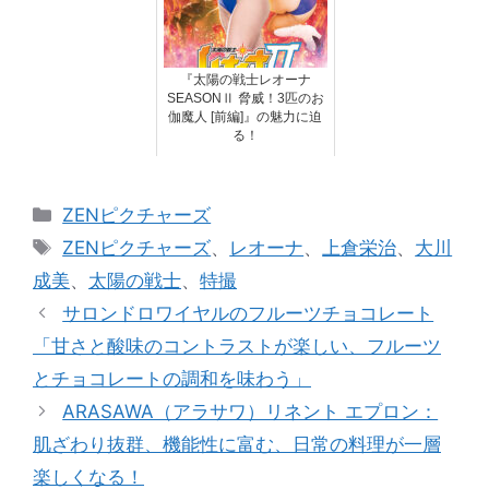
『太陽の戦士レオーナ
SEASONⅡ 脅威！3匹のお
伽魔人 [前編]』の魅力に迫
る！
カ
ZENピクチャーズ
テ
タ
ZENピクチャーズ
、
レオーナ
、
上倉栄治
、
大川
ゴ
グ
成美
、
太陽の戦士
、
特撮
リ
サロンドロワイヤルのフルーツチョコレート
ー
「甘さと酸味のコントラストが楽しい、フルーツ
とチョコレートの調和を味わう」
ARASAWA（アラサワ）リネント エプロン：
肌ざわり抜群、機能性に富む、日常の料理が一層
楽しくなる！