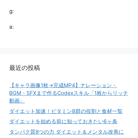
g:
a:
最近の投稿
【キャラ画像1枚→完成MP4】ナレーション・
BGM・SFXまで作るCodexスキル「1枚からリッチ
動画」
ダイエット加速！ビタミンB群の役割と食材一覧
ダイエットを始める前に知っておきたい6ヶ条
タンパク質8つの力 ダイエット＆メンタル改善に