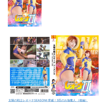
太陽の戦士レオーナSEASONII 脅威！3匹のお伽魔人 ［後編］