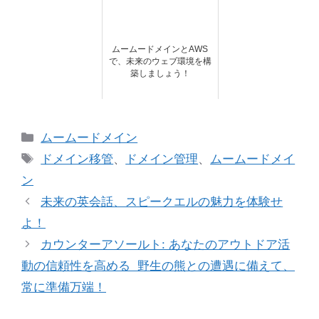
ムームードメインとAWS
で、未来のウェブ環境を構
築しましょう！
カ
ムームードメイン
テ
タ
ドメイン移管
、
ドメイン管理
、
ムームードメイ
ゴ
グ
ン
リ
未来の英会話、スピークエルの魅力を体験せ
ー
よ！
カウンターアソールト: あなたのアウトドア活
動の信頼性を高める 野生の熊との遭遇に備えて、
常に準備万端！