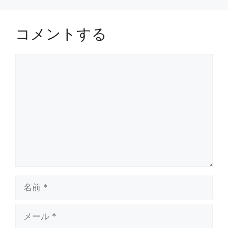
コメントする
コ
メ
ン
ト
名
前
メ
ー