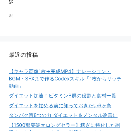
g:
a:
最近の投稿
【キャラ画像1枚→完成MP4】ナレーション・
BGM・SFXまで作るCodexスキル「1枚からリッチ
動画」
ダイエット加速！ビタミンB群の役割と食材一覧
ダイエットを始める前に知っておきたい6ヶ条
タンパク質8つの力 ダイエット＆メンタル改善に
【1500部突破☆ロングセラー】稼ぎに特化した副