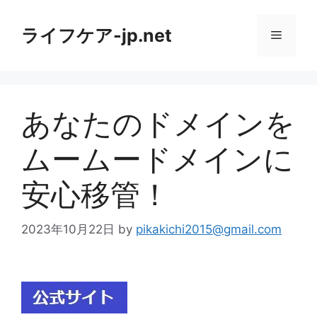
コ
ン
ライフケア-jp.net
メ
テ
ン
ニ
ツ
へ
あなたのドメインを
ス
ュ
キ
ムームードメインに
ッ
ー
プ
安心移管！
2023年10月22日
by
pikakichi2015@gmail.com