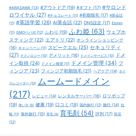
#サロンド
#アウトドア
(19)
#ギフト
(17)
#ARASAWA
(13)
ロワイヤル
(27)
#初期脱毛
(17)
#チョコレート
(11)
#英会話
#英語学習
(26)
AI英会話
(22)
DNS設定
(17)
(11)
Etoren
ふわ姫
(63)
ウェブホ
ふわり
(19)
GMOペパボ
(12)
(11)
スティング
(22)
エアトリ
(22)
オンラインショッピング
スピークエル
(25)
セキュリティ
(16)
キャンペーン
(11)
(27)
ドメ
デメリット
(16)
テクノロジー
(10)
ドメインサービス
(10)
ドメイン管理
(34)
イン取得
(24)
フ
ドメイン移管
(11)
ィンジア
(23)
フィンジア初期脱毛
(21)
ヘアケア
(14)
ボイ
ムームードメイン
スレコーダー
(10)
(217)
ロリポップ
レビュー
(14)
レンタルサーバー
(16)
(19)
健康
(19)
口コミ
(18)
旅行
(14)
国内旅行
(12)
比
使い方
(9)
育毛剤
(54)
評判
(17)
海外旅行
(15)
防災
較
(11)
育毛
(9)
(12)