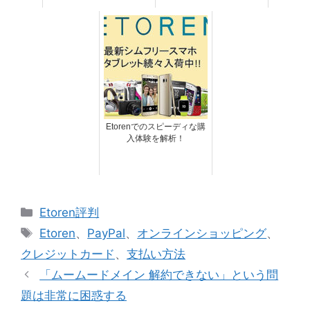
Etorenでのスピーディな購
入体験を解析！
カ
Etoren評判
テ
タ
Etoren
、
PayPal
、
オンラインショッピング
、
ゴ
グ
クレジットカード
、
支払い方法
リ
「ムームードメイン 解約できない」という問
ー
題は非常に困惑する