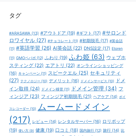
ー
タグ
#サロンド
#アウトドア
(19)
#ギフト
(17)
#ARASAWA
(13)
ロワイヤル
(27)
#初期脱毛
(17)
#チョコレート
(11)
#英会話
#英語学習
(26)
AI英会話
(22)
DNS設定
(17)
(11)
Etoren
ふわ姫
(63)
ウェブホ
ふわり
(19)
GMOペパボ
(12)
(11)
スティング
(22)
エアトリ
(22)
オンラインショッピング
スピークエル
(25)
セキュリティ
(16)
キャンペーン
(11)
(27)
ドメ
デメリット
(16)
テクノロジー
(10)
ドメインサービス
(10)
ドメイン管理
(34)
イン取得
(24)
フ
ドメイン移管
(11)
ィンジア
(23)
フィンジア初期脱毛
(21)
ヘアケア
(14)
ボイ
ムームードメイン
スレコーダー
(10)
(217)
ロリポップ
レビュー
(14)
レンタルサーバー
(16)
(19)
健康
(19)
口コミ
(18)
旅行
(14)
国内旅行
(12)
比
使い方
(9)