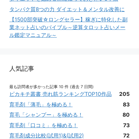
タンパク質8つの力 ダイエット＆メンタル改善に
【1500部突破☆ロングセラー】稼ぎに特化した副
業ネット占いのバイブル～逆算タロット占いメー
ル鑑定マニュアル～
人気記事
最も訪問者が多かった記事 10 件 (過去 7 日間)
ピカキチ叢書 売れ筋ランキングTOP10作品
205
育毛剤「薄毛」を極める！
83
育毛「シャンプー」を極める！
80
育毛剤「口コミ」を極める！
73
育毛剤成分比較(試用1)&(試用2)
72