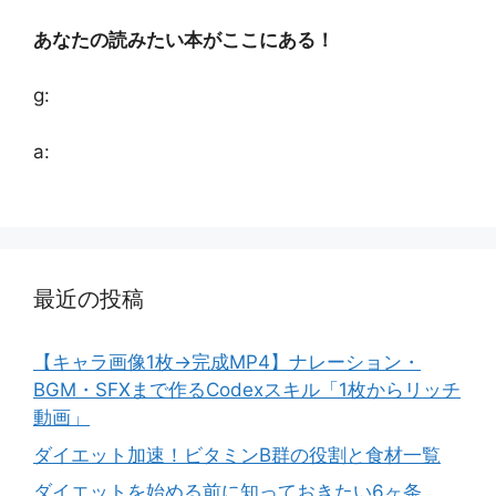
あなたの読みたい本がここにある！
g:
a:
最近の投稿
【キャラ画像1枚→完成MP4】ナレーション・
BGM・SFXまで作るCodexスキル「1枚からリッチ
動画」
ダイエット加速！ビタミンB群の役割と食材一覧
ダイエットを始める前に知っておきたい6ヶ条