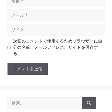
前
メ
ー
ル
サ
イ
ト
次回のコメントで使用するためブラウザーに自
分の名前、メールアドレス、サイトを保存す
る。
検
索: