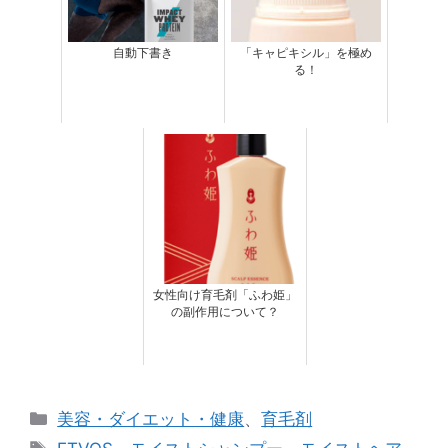
自動下書き
「キャピキシル」を極め
る！
女性向け育毛剤「ふわ姫」
の副作用について？
カ
美容・ダイエット・健康
、
育毛剤
テ
タ