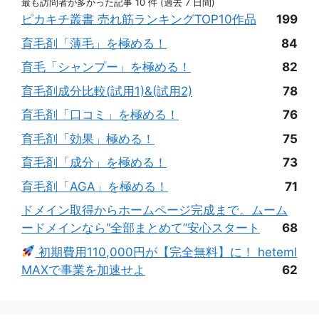
最も訪問者が多かった記事 10 件 (過去 7 日間)
ピカキチ叢書 売れ筋ランキングTOP10作品
199
育毛剤「薄毛」を極める！
84
育毛「シャンプー」を極める！
82
育毛剤成分比較(試用1)&(試用2)
78
育毛剤「口コミ」を極める！
76
育毛剤「効果」極める！
75
育毛剤「成分」を極める！
73
育毛剤「AGA」を極める！
71
ドメイン取得からホームページ完成まで。ムーム
ードメインなら“全部まとめて”安心スタート
68
初期費用110,000円が【完全無料】に！ heteml
MAXで事業を加速せよ
62