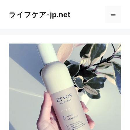
コ
ン
ライフケア-jp.net
メ
テ
ン
ニ
ツ
へ
ス
ュ
キ
ッ
ー
プ