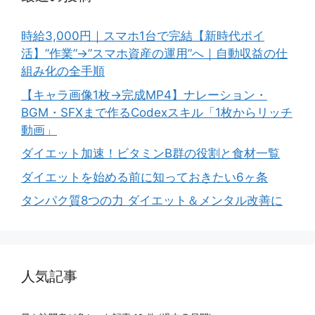
時給3,000円｜スマホ1台で完結【新時代ポイ
活】”作業”→”スマホ資産の運用”へ｜自動収益の仕
組み化の全手順
【キャラ画像1枚→完成MP4】ナレーション・
BGM・SFXまで作るCodexスキル「1枚からリッチ
動画」
ダイエット加速！ビタミンB群の役割と食材一覧
ダイエットを始める前に知っておきたい6ヶ条
タンパク質8つの力 ダイエット＆メンタル改善に
人気記事