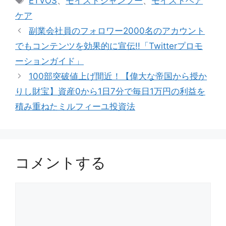
ETVOS
、
モイストシャンプー
、
モイストヘア
ゴ
グ
ケア
リ
副業会社員のフォロワー2000名のアカウント
ー
でもコンテンツを効果的に宣伝!!「Twitterプロモ
ーションガイド」
100部突破値上げ間近！【偉大な帝国から授か
りし財宝】資産0から1日7分で毎日1万円の利益を
積み重ねたミルフィーユ投資法
コメントする
コ
メ
ン
ト