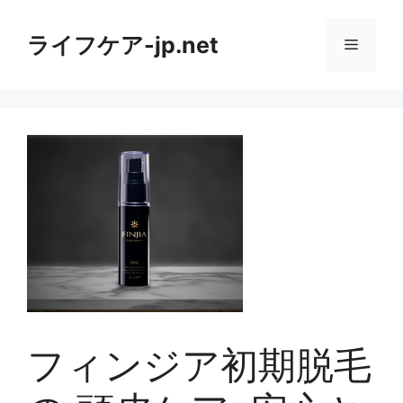
コ
ン
ライフケア-jp.net
メ
テ
ン
ニ
ツ
へ
ス
ュ
キ
ッ
ー
プ
フィンジア初期脱毛