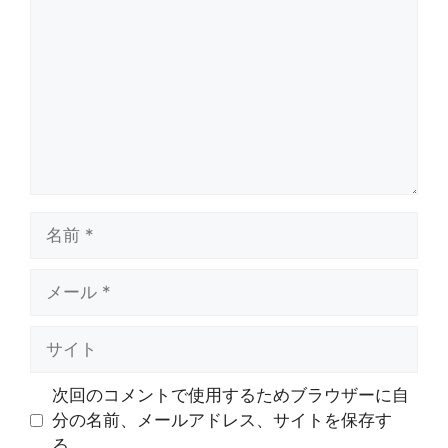
メ
ン
ト
名
前
メ
ー
ル
サ
イ
ト
次回のコメントで使用するためブラウザーに自
分の名前、メールアドレス、サイトを保存す
る。