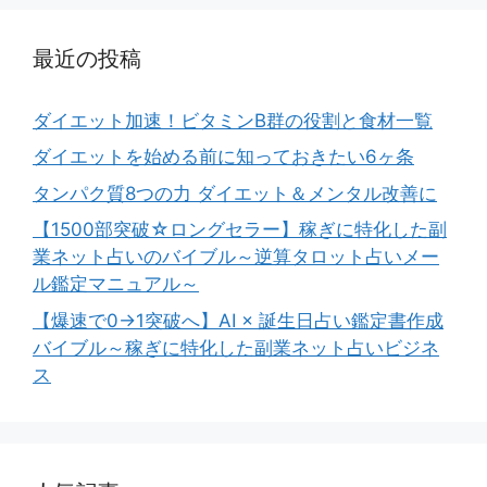
最近の投稿
ダイエット加速！ビタミンB群の役割と食材一覧
ダイエットを始める前に知っておきたい6ヶ条
タンパク質8つの力 ダイエット＆メンタル改善に
【1500部突破☆ロングセラー】稼ぎに特化した副
業ネット占いのバイブル～逆算タロット占いメー
ル鑑定マニュアル～
【爆速で0→1突破へ】AI × 誕生日占い鑑定書作成
バイブル～稼ぎに特化した副業ネット占いビジネ
ス