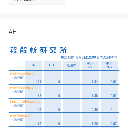
ー
カ
イ
ブ
AH