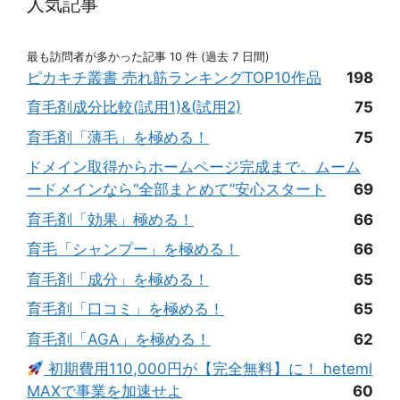
人気記事
最も訪問者が多かった記事 10 件 (過去 7 日間)
ピカキチ叢書 売れ筋ランキングTOP10作品
198
育毛剤成分比較(試用1)&(試用2)
75
育毛剤「薄毛」を極める！
75
ドメイン取得からホームページ完成まで。ムーム
ードメインなら“全部まとめて”安心スタート
69
育毛剤「効果」極める！
66
育毛「シャンプー」を極める！
66
育毛剤「成分」を極める！
65
育毛剤「口コミ」を極める！
65
育毛剤「AGA」を極める！
62
初期費用110,000円が【完全無料】に！ heteml
MAXで事業を加速せよ
60