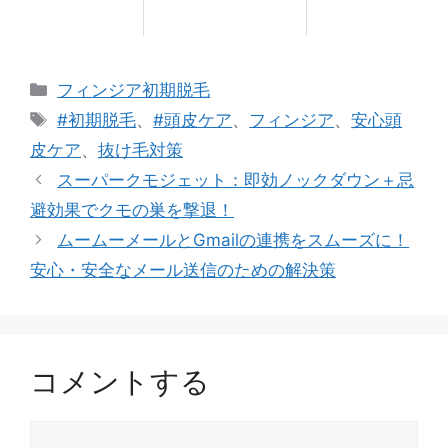
カ
フィンジア初期脱毛
テ
タ
#初期脱毛
、
#頭皮ケア
、
フィンジア
、
安心頭
ゴ
グ
皮ケア
、
抜け毛対策
リ
スーパークモジェット：即効ノックダウン＋忌
ー
避効果でクモの巣を撃退！
ムームーメールとGmailの連携をスムーズに！
安心・安全なメール送信のための解決策
コメントする
コ