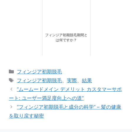
フィンジア初期脱毛期間と
は何ですか？
カ
フィンジア初期脱毛
テ
タ
フィンジア初期脱毛
、
実際
、
結果
ゴ
グ
“ムームードメイン デメリット カスタマーサポ
リ
ート: ユーザー満足度向上への道”
ー
“フィンジア初期脱毛と成分の科学” – 髪の健康
を取り戻す秘密