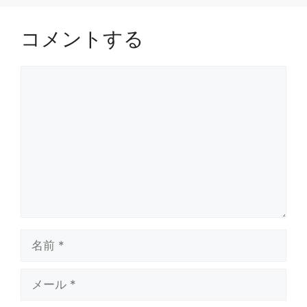
コメントする
コ
メ
ン
ト
名
前
メ
ー