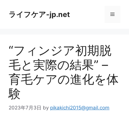
コ
ン
ライフケア-jp.net
メ
テ
ン
ニ
ツ
へ
“フィンジア初期脱
ス
ュ
キ
毛と実際の結果” –
ッ
ー
プ
育毛ケアの進化を体
験
2023年7月3日
by
pikakichi2015@gmail.com