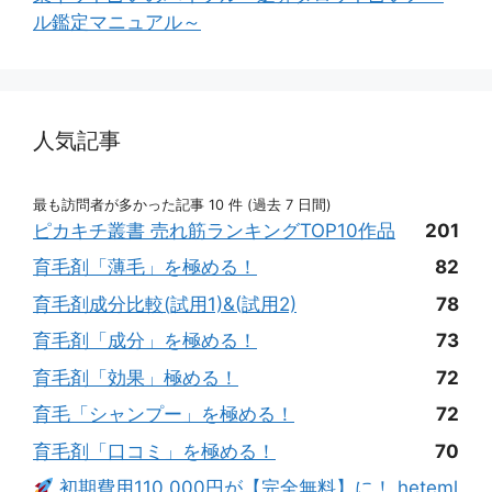
ル鑑定マニュアル～
人気記事
最も訪問者が多かった記事 10 件 (過去 7 日間)
ピカキチ叢書 売れ筋ランキングTOP10作品
201
育毛剤「薄毛」を極める！
82
育毛剤成分比較(試用1)&(試用2)
78
育毛剤「成分」を極める！
73
育毛剤「効果」極める！
72
育毛「シャンプー」を極める！
72
育毛剤「口コミ」を極める！
70
初期費用110,000円が【完全無料】に！ heteml