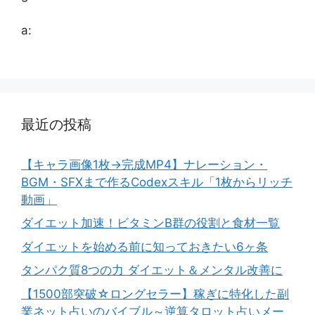
a:
最近の投稿
【キャラ画像1枚→完成MP4】ナレーション・
BGM・SFXまで作るCodexスキル「1枚からリッチ
動画」
ダイエット加速！ビタミンB群の役割と食材一覧
ダイエットを始める前に知っておきたい6ヶ条
タンパク質8つの力 ダイエット＆メンタル改善に
【1500部突破☆ロングセラー】稼ぎに特化した副
業ネット占いのバイブル～逆算タロット占いメー