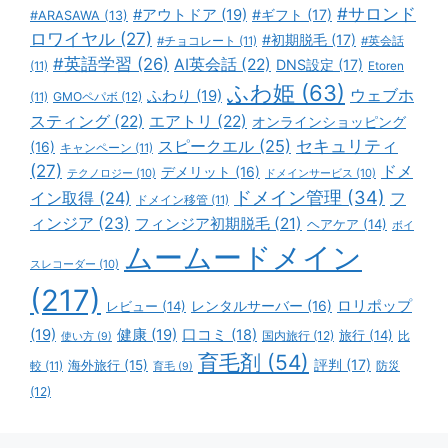
#サロンド
#アウトドア
(19)
#ギフト
(17)
#ARASAWA
(13)
ロワイヤル
(27)
#初期脱毛
(17)
#チョコレート
(11)
#英会話
#英語学習
(26)
AI英会話
(22)
DNS設定
(17)
(11)
Etoren
ふわ姫
(63)
ウェブホ
ふわり
(19)
GMOペパボ
(12)
(11)
スティング
(22)
エアトリ
(22)
オンラインショッピング
スピークエル
(25)
セキュリティ
(16)
キャンペーン
(11)
(27)
ドメ
デメリット
(16)
テクノロジー
(10)
ドメインサービス
(10)
ドメイン管理
(34)
イン取得
(24)
フ
ドメイン移管
(11)
ィンジア
(23)
フィンジア初期脱毛
(21)
ヘアケア
(14)
ボイ
ムームードメイン
スレコーダー
(10)
(217)
ロリポップ
レビュー
(14)
レンタルサーバー
(16)
(19)
健康
(19)
口コミ
(18)
旅行
(14)
国内旅行
(12)
比
使い方
(9)
育毛剤
(54)
評判
(17)
海外旅行
(15)
防災
較
(11)
育毛
(9)
(12)