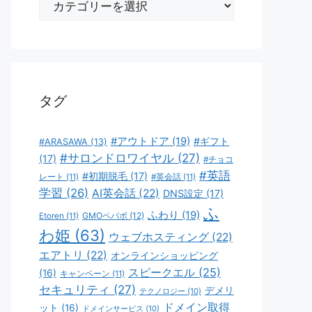
テ
ゴ
リ
ー
タグ
#アウトドア
(19)
#ギフト
#ARASAWA
(13)
#サロンドロワイヤル
(27)
(17)
#チョコ
#英語
#初期脱毛
(17)
レート
(11)
#英会話
(11)
学習
(26)
AI英会話
(22)
DNS設定
(17)
ふ
ふわり
(19)
GMOペパボ
(12)
Etoren
(11)
わ姫
(63)
ウェブホスティング
(22)
エアトリ
(22)
オンラインショッピング
スピークエル
(25)
(16)
キャンペーン
(11)
セキュリティ
(27)
デメリ
テクノロジー
(10)
ドメイン取得
ット
(16)
ドメインサービス
(10)