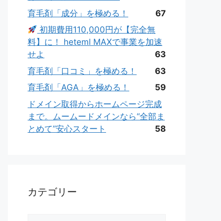
育毛剤「成分」を極める！
67
初期費用110,000円が【完全無
料】に！ heteml MAXで事業を加速
せよ
63
育毛剤「口コミ」を極める！
63
育毛剤「AGA」を極める！
59
ドメイン取得からホームページ完成
まで。ムームードメインなら“全部ま
とめて”安心スタート
58
カテゴリー
カ