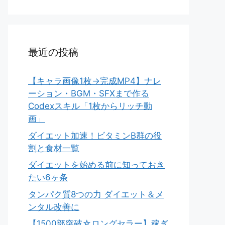
最近の投稿
【キャラ画像1枚→完成MP4】ナレ
ーション・BGM・SFXまで作る
Codexスキル「1枚からリッチ動
画」
ダイエット加速！ビタミンB群の役
割と食材一覧
ダイエットを始める前に知っておき
たい6ヶ条
タンパク質8つの力 ダイエット＆メ
ンタル改善に
【1500部突破☆ロングセラー】稼ぎ