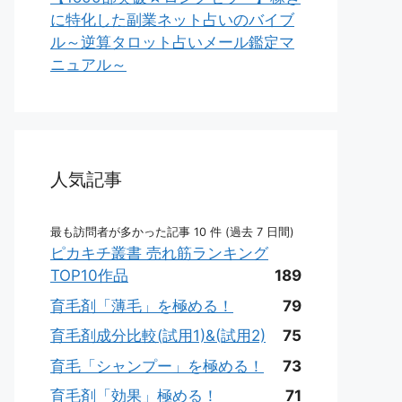
に特化した副業ネット占いのバイブ
ル～逆算タロット占いメール鑑定マ
ニュアル～
人気記事
最も訪問者が多かった記事 10 件 (過去 7 日間)
ピカキチ叢書 売れ筋ランキング
TOP10作品
189
育毛剤「薄毛」を極める！
79
育毛剤成分比較(試用1)&(試用2)
75
育毛「シャンプー」を極める！
73
育毛剤「効果」極める！
71