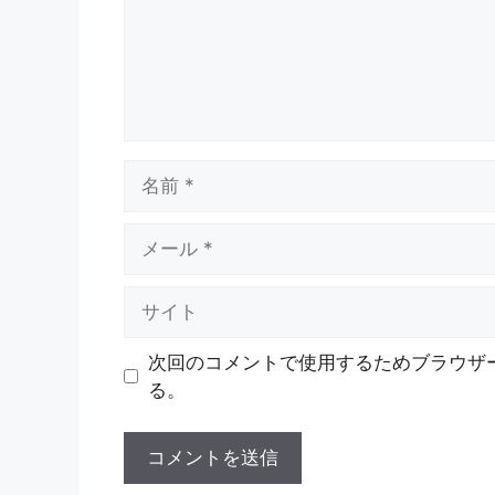
名
前
メ
ー
ル
サ
イ
ト
次回のコメントで使用するためブラウザ
る。