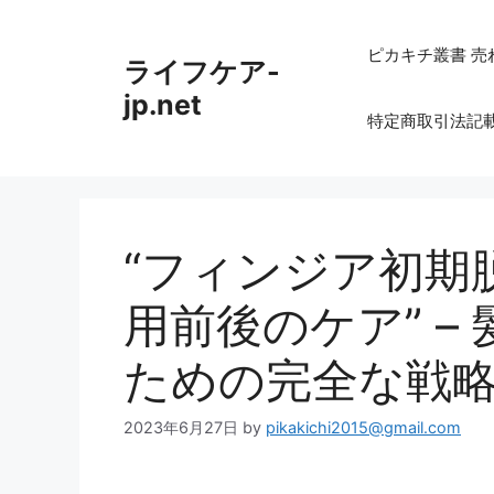
コ
ン
ピカキチ叢書 売
ライフケア-
テ
ン
jp.net
特定商取引法記
ツ
へ
ス
キ
ッ
“フィンジア初期
プ
用前後のケア” –
ための完全な戦
2023年6月27日
by
pikakichi2015@gmail.com