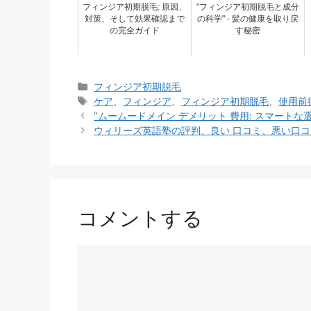
フィンジア初期脱毛: 原因、
"フィンジア初期脱毛と成分
対策、そして効果確認まで
の科学" - 髪の健康を取り戻
の完全ガイド
す秘密
カ
フィンジア初期脱毛
テ
タ
ケア
、
フィンジア
、
フィンジア初期脱毛
、
使用前
ゴ
グ
“ムームードメイン デメリット 費用: スマート
リ
ウィリーズ英語塾の評判、良い 口コミ、悪い口コ
ー
コメントする
コ
メ
ン
ト