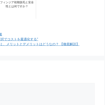
フィンジア初期脱毛と安全
性とは何ですか？
後
な選択でコストを最適化する”
ミ、メリットとデメリットはどうなの？ 【徹底解説】