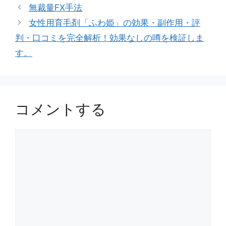
ゴ
グ
無裁量FX手法
リ
女性用育毛剤「ふわ姫」の効果・副作用・評
ー
判・口コミを完全解析！効果なしの噂を検証しま
す。
コメントする
コ
メ
ン
ト