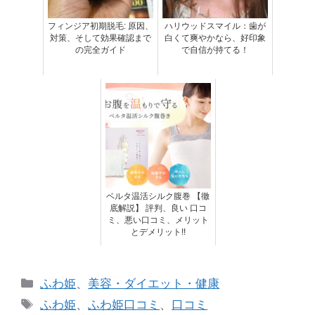
フィンジア初期脱毛: 原因、
ハリウッドスマイル：歯が
対策、そして効果確認まで
白くて爽やかなら、好印象
の完全ガイド
で自信が持てる！
ベルタ温活シルク腹巻 【徹
底解説】 評判、良い 口コ
ミ、悪い口コミ、メリット
とデメリット!!
カ
ふわ姫
、
美容・ダイエット・健康
テ
タ
ふわ姫
、
ふわ姫口コミ
、
口コミ