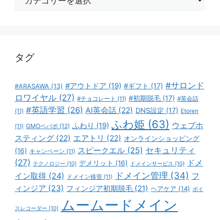
テ
ゴ
リ
ー
タグ
#サロンド
#アウトドア
(19)
#ギフト
(17)
#ARASAWA
(13)
ロワイヤル
(27)
#初期脱毛
(17)
#チョコレート
(11)
#英会話
#英語学習
(26)
AI英会話
(22)
DNS設定
(17)
(11)
Etoren
ふわ姫
(63)
ウェブホ
ふわり
(19)
GMOペパボ
(12)
(11)
スティング
(22)
エアトリ
(22)
オンラインショッピング
スピークエル
(25)
セキュリティ
(16)
キャンペーン
(11)
(27)
ドメ
デメリット
(16)
テクノロジー
(10)
ドメインサービス
(10)
ドメイン管理
(34)
イン取得
(24)
フ
ドメイン移管
(11)
ィンジア
(23)
フィンジア初期脱毛
(21)
ヘアケア
(14)
ボイ
ムームードメイン
スレコーダー
(10)