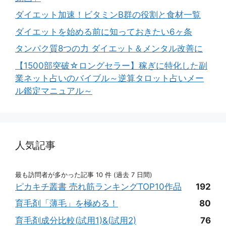
ダイエット加速！ビタミンB群の役割と食材一覧
ダイエットを始める前に知っておきたい6ヶ条
タンパク質8つの力 ダイエット＆メンタル改善に
【1500部突破☆ロングセラー】稼ぎに特化した副
業ネット占いのバイブル～逆算タロット占いメー
ル鑑定マニュアル～
人気記事
最も訪問者が多かった記事 10 件 (過去 7 日間)
ピカキチ叢書 売れ筋ランキングTOP10作品
192
育毛剤「薄毛」を極める！
80
育毛剤成分比較(試用1)&(試用2)
76