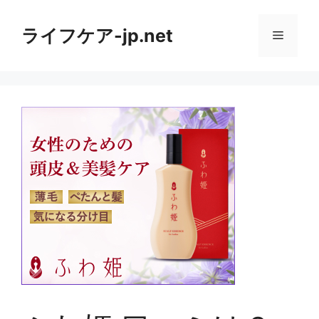
コ
ン
ライフケア-jp.net
メ
テ
ン
ニ
ツ
へ
ス
ュ
キ
ッ
ー
プ