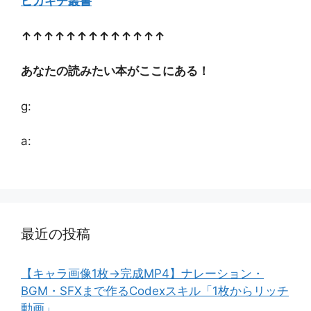
ピカキチ叢書
↑↑↑↑↑↑↑↑↑↑↑↑↑
あなたの読みたい本がここにある！
g:
a:
最近の投稿
【キャラ画像1枚→完成MP4】ナレーション・
BGM・SFXまで作るCodexスキル「1枚からリッチ
動画」