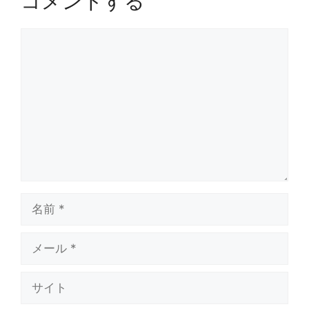
コメントする
コ
メ
ン
ト
名
前
メ
ー
ル
サ
イ