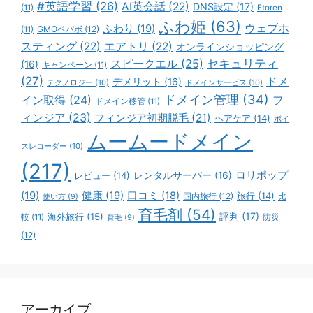
#英語学習
(26)
AI英会話
(22)
DNS設定
(17)
(11)
Etoren
ふわ姫
(63)
ウェブホ
ふわり
(19)
GMOペパボ
(12)
(11)
スティング
(22)
エアトリ
(22)
オンラインショッピング
スピークエル
(25)
セキュリティ
(16)
キャンペーン
(11)
(27)
ドメ
デメリット
(16)
テクノロジー
(10)
ドメインサービス
(10)
ドメイン管理
(34)
イン取得
(24)
フ
ドメイン移管
(11)
ィンジア
(23)
フィンジア初期脱毛
(21)
ヘアケア
(14)
ボイ
ムームードメイン
スレコーダー
(10)
(217)
ロリポップ
レビュー
(14)
レンタルサーバー
(16)
(19)
健康
(19)
口コミ
(18)
旅行
(14)
国内旅行
(12)
比
使い方
(9)
育毛剤
(54)
評判
(17)
海外旅行
(15)
防災
較
(11)
育毛
(9)
(12)
アーカイブ