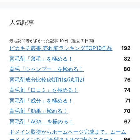
人気記事
最も訪問者が多かった記事 10 件 (過去 7 日間)
ピカキチ叢書 売れ筋ランキングTOP10作品
192
育毛剤「薄毛」を極める！
82
育毛「シャンプー」を極める！
80
育毛剤成分比較(試用1)&(試用2)
76
育毛剤「口コミ」を極める！
74
育毛剤「成分」を極める！
71
育毛剤「効果」極める！
70
育毛剤「AGA」を極める！
67
ドメイン取得からホームページ完成まで。ムーム
ードメインなら“全部まとめて”安心スタート
66