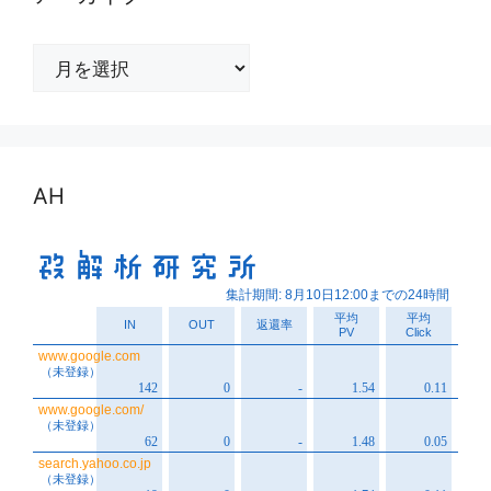
ア
ー
カ
イ
ブ
AH