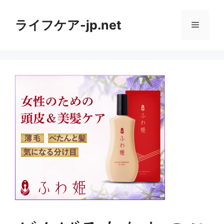
コ
ン
ライフケア-jp.net
メ
テ
ン
ニ
ツ
へ
ス
ュ
キ
ッ
ー
プ