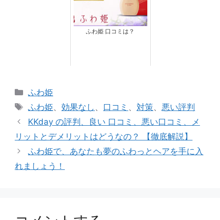
ふわ姫 口コミは？
カ
ふわ姫
テ
タ
ふわ姫
、
効果なし
、
口コミ
、
対策
、
悪い評判
ゴ
グ
KKday の評判、良い 口コミ、悪い口コミ、メ
リ
リットとデメリットはどうなの？ 【徹底解説】
ー
ふわ姫で、あなたも夢のふわっとヘアを手に入
れましょう！