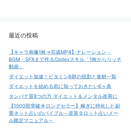
最近の投稿
【キャラ画像1枚→完成MP4】ナレーション・
BGM・SFXまで作るCodexスキル「1枚からリッチ
動画」
ダイエット加速！ビタミンB群の役割と食材一覧
ダイエットを始める前に知っておきたい6ヶ条
タンパク質8つの力 ダイエット＆メンタル改善に
【1500部突破☆ロングセラー】稼ぎに特化した副
業ネット占いのバイブル～逆算タロット占いメー
ル鑑定マニュアル～