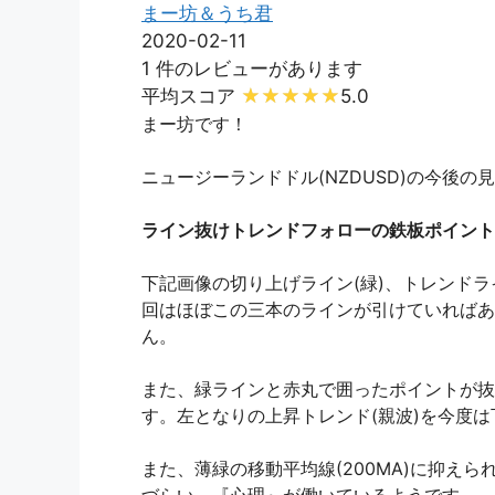
まー坊＆うち君
2020-02-11
1 件のレビューがあります
平均スコア
5.0
まー坊です！
ニュージーランドドル(NZDUSD)の今後の
ライン抜けトレンドフォローの鉄板ポイント
下記画像の切り上げライン(緑)、トレンドラ
回はほぼこの三本のラインが引けていればあ
ん。
また、緑ラインと赤丸で囲ったポイントが抜
す。左となりの上昇トレンド(親波)を今度
また、薄緑の移動平均線(200MA)に抑え
づらい、『心理』が働いているようです。