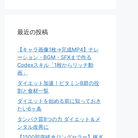
最近の投稿
【キャラ画像1枚→完成MP4】ナレ
ーション・BGM・SFXまで作る
Codexスキル「1枚からリッチ動
画」
ダイエット加速！ビタミンB群の役
割と食材一覧
ダイエットを始める前に知っておき
たい6ヶ条
タンパク質8つの力 ダイエット＆メ
ンタル改善に
【1500部突破☆ロングセラー】稼ぎ