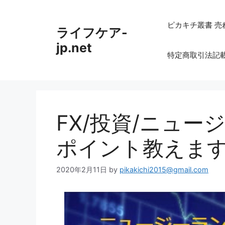
コ
ン
ピカキチ叢書 売
ライフケア-
テ
ン
jp.net
特定商取引法記
ツ
へ
ス
キ
ッ
FX/投資/ニュ
プ
ポイント教えます
2020年2月11日
by
pikakichi2015@gmail.com