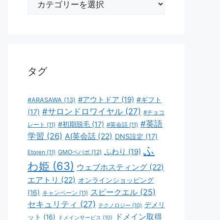
テ
ゴ
リ
ー
タグ
#アウトドア
(19)
#ギフト
#ARASAWA
(13)
#サロンドロワイヤル
(27)
(17)
#チョコ
#英語
#初期脱毛
(17)
レート
(11)
#英会話
(11)
学習
(26)
AI英会話
(22)
DNS設定
(17)
ふ
ふわり
(19)
GMOペパボ
(12)
Etoren
(11)
わ姫
(63)
ウェブホスティング
(22)
エアトリ
(22)
オンラインショッピング
スピークエル
(25)
(16)
キャンペーン
(11)
セキュリティ
(27)
デメリ
テクノロジー
(10)
ドメイン取得
ット
(16)
ドメインサービス
(10)