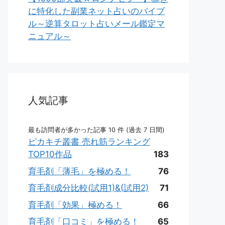
に特化した副業ネット占いのバイブ
ル～逆算タロット占いメール鑑定マ
ニュアル～
人気記事
最も訪問者が多かった記事 10 件 (過去 7 日間)
ピカキチ叢書 売れ筋ランキング
TOP10作品
183
育毛剤「薄毛」を極める！
76
育毛剤成分比較(試用1)&(試用2)
71
育毛剤「効果」極める！
66
育毛剤「口コミ」を極める！
65