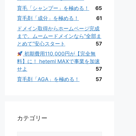
育毛「シャンプー」を極める！
65
育毛剤「成分」を極める！
61
ドメイン取得からホームページ完成
まで。ムームードメインなら“全部ま
とめて”安心スタート
57
初期費用110,000円が【完全無
料】に！ heteml MAXで事業を加速
せよ
57
育毛剤「AGA」を極める！
57
カテゴリー
カ