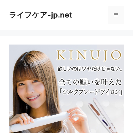
コ
ン
ライフケア-jp.net
メ
テ
ン
ニ
ツ
へ
ス
ュ
キ
ッ
ー
プ