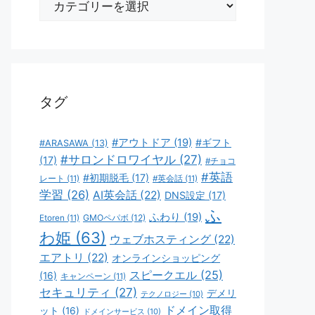
テ
ゴ
リ
ー
タグ
#アウトドア
(19)
#ギフト
#ARASAWA
(13)
#サロンドロワイヤル
(27)
(17)
#チョコ
#英語
#初期脱毛
(17)
レート
(11)
#英会話
(11)
学習
(26)
AI英会話
(22)
DNS設定
(17)
ふ
ふわり
(19)
GMOペパボ
(12)
Etoren
(11)
わ姫
(63)
ウェブホスティング
(22)
エアトリ
(22)
オンラインショッピング
スピークエル
(25)
(16)
キャンペーン
(11)
セキュリティ
(27)
デメリ
テクノロジー
(10)
ドメイン取得
ット
(16)
ドメインサービス
(10)