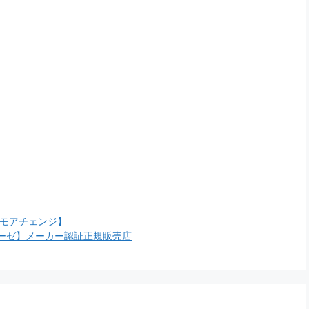
 モアチェンジ】
ーゼ】メーカー認証正規販売店