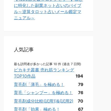
に特化した副業ネット占いのバイブ
ル～逆算タロット占いメール鑑定マ
ニュアル～
人気記事
最も訪問者が多かった記事 10 件 (過去 7 日間)
ピカキチ叢書 売れ筋ランキング
TOP10作品
194
育毛剤「薄毛」を極める！
79
育毛「シャンプー」を極める！
76
育毛剤成分比較(試用1)&(試用2)
70
育毛剤「効果」極める！
67