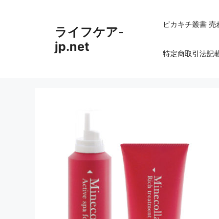
コ
ン
ピカキチ叢書 売
ライフケア-
テ
ン
jp.net
特定商取引法記
ツ
へ
ス
キ
ッ
プ