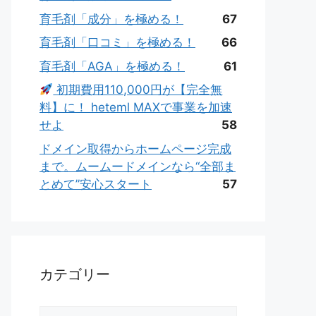
育毛剤「成分」を極める！
67
育毛剤「口コミ」を極める！
66
育毛剤「AGA」を極める！
61
初期費用110,000円が【完全無
料】に！ heteml MAXで事業を加速
せよ
58
ドメイン取得からホームページ完成
まで。ムームードメインなら“全部ま
とめて”安心スタート
57
カテゴリー
カ