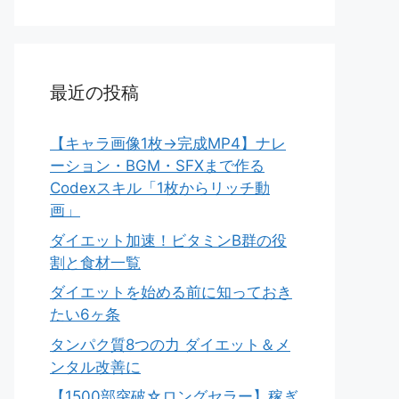
最近の投稿
【キャラ画像1枚→完成MP4】ナレ
ーション・BGM・SFXまで作る
Codexスキル「1枚からリッチ動
画」
ダイエット加速！ビタミンB群の役
割と食材一覧
ダイエットを始める前に知っておき
たい6ヶ条
タンパク質8つの力 ダイエット＆メ
ンタル改善に
【1500部突破☆ロングセラー】稼ぎ