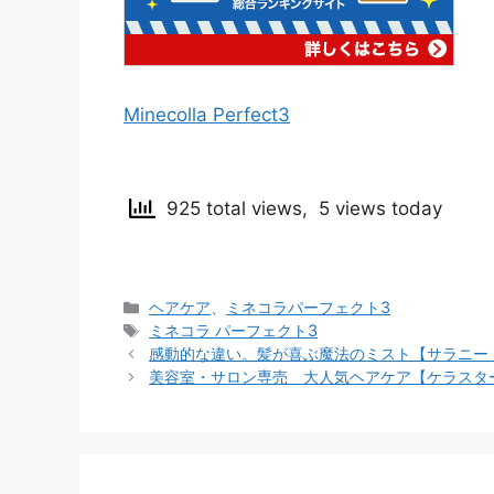
Minecolla Perfect3
925 total views, 5 views today
カ
ヘアケア
、
ミネコラパーフェクト3
テ
タ
ミネコラ パーフェクト3
ゴ
グ
感動的な違い。髪が喜ぶ魔法のミスト【サラニー
リ
美容室・サロン専売 大人気ヘアケア【ケラスタ
ー