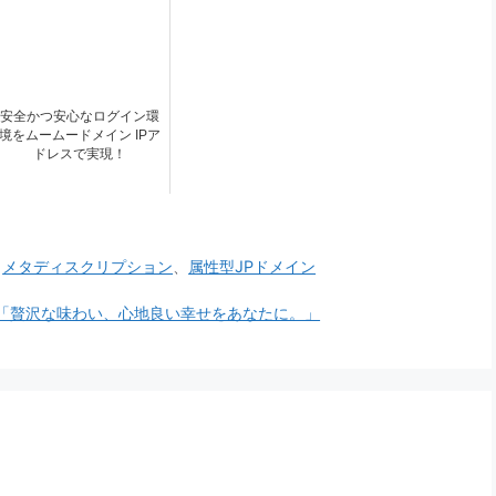
安全かつ安心なログイン環
境をムームードメイン IPア
ドレスで実現！
、
メタディスクリプション
、
属性型JPドメイン
「贅沢な味わい、心地良い幸せをあなたに。」