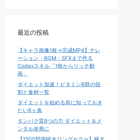
最近の投稿
【キャラ画像1枚→完成MP4】ナレ
ーション・BGM・SFXまで作る
Codexスキル「1枚からリッチ動
画」
ダイエット加速！ビタミンB群の役
割と食材一覧
ダイエットを始める前に知っておき
たい6ヶ条
タンパク質8つの力 ダイエット＆メ
ンタル改善に
【1500部突破☆ロングセラー】稼ぎ