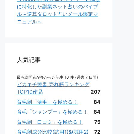
に特化した副業ネット占いのバイブ
ル～逆算タロット占いメール鑑定マ
ニュアル～
人気記事
最も訪問者が多かった記事 10 件 (過去 7 日間)
ピカキチ叢書 売れ筋ランキング
TOP10作品
207
育毛剤「薄毛」を極める！
84
育毛「シャンプー」を極める！
84
育毛剤「口コミ」を極める！
75
育毛剤成分比較(試用1)&(試用2)
72