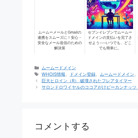
ムームーメールとGmailの
セブンイレブンでムームー
連携をスムーズに！安心・
ドメインの支払いを完了さ
安全なメール送信のための
せよう-----いつでも、どこ
解決策
でも簡単に。
カ
ムームードメイン
テ
タ
WHOIS情報
、
ドメイン登録
、
ムームードメイン
ゴ
グ
巨大ヒロイン（R） 破壊されたフレアタイマー
リ
サロンドロワイヤルのココアがけピーカンナッツ
ー
コメントする