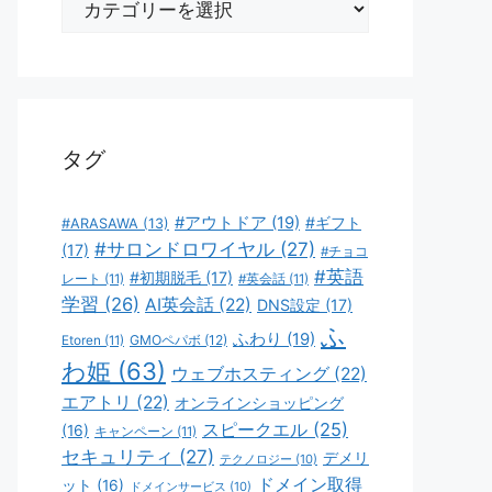
テ
ゴ
リ
ー
タグ
#アウトドア
(19)
#ギフト
#ARASAWA
(13)
#サロンドロワイヤル
(27)
(17)
#チョコ
#英語
#初期脱毛
(17)
レート
(11)
#英会話
(11)
学習
(26)
AI英会話
(22)
DNS設定
(17)
ふ
ふわり
(19)
GMOペパボ
(12)
Etoren
(11)
わ姫
(63)
ウェブホスティング
(22)
エアトリ
(22)
オンラインショッピング
スピークエル
(25)
(16)
キャンペーン
(11)
セキュリティ
(27)
デメリ
テクノロジー
(10)
ドメイン取得
ット
(16)
ドメインサービス
(10)