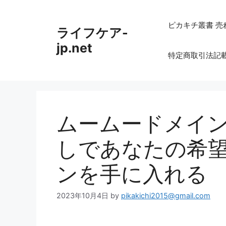
コ
ン
ピカキチ叢書 売
ライフケア-
テ
ン
jp.net
特定商取引法記
ツ
へ
ス
キ
ッ
ムームードメイン
プ
しであなたの希
ンを手に入れる
2023年10月4日
by
pikakichi2015@gmail.com