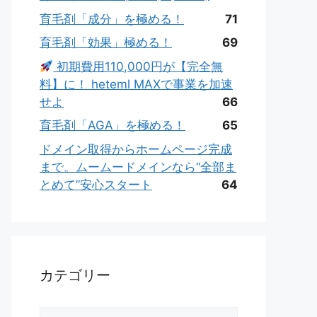
育毛剤「成分」を極める！
71
育毛剤「効果」極める！
69
初期費用110,000円が【完全無
料】に！ heteml MAXで事業を加速
せよ
66
育毛剤「AGA」を極める！
65
ドメイン取得からホームページ完成
まで。ムームードメインなら“全部ま
とめて”安心スタート
64
カテゴリー
カ