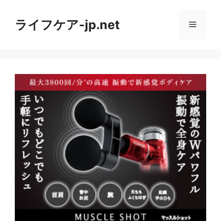
コ
ン
ライフケア-jp.net
メ
テ
ン
ニ
ツ
へ
ス
ュ
キ
ッ
ー
プ