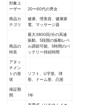
対象ユ
ーザー
20〜60代の男女
商品カ
健康、理美容、健康家
テゴリ
電、マッサージ器
最大3800回/分の高速
振動、5段階の振動レベ
商品の
ル調節可能、5時間のバ
特長
ッテリー持続時間
アタッ
チメン
トの形
ソフト、U字形、球
状
形、ドーム形、凸形
保証期
間
1年