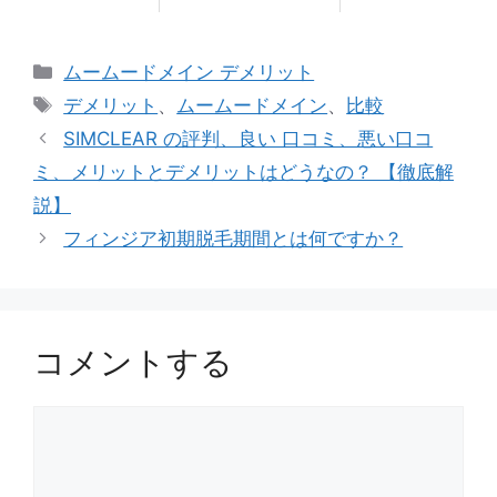
カ
ムームードメイン デメリット
テ
タ
デメリット
、
ムームードメイン
、
比較
ゴ
グ
SIMCLEAR の評判、良い 口コミ、悪い口コ
リ
ミ、メリットとデメリットはどうなの？ 【徹底解
ー
説】
フィンジア初期脱毛期間とは何ですか？
コメントする
コ
メ
ン