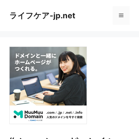
コ
ン
ライフケア-jp.net
メ
テ
ン
ニ
ツ
へ
ス
ュ
キ
ッ
ー
プ