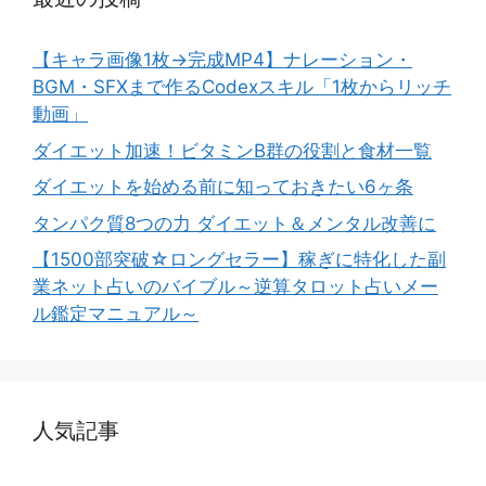
【キャラ画像1枚→完成MP4】ナレーション・
BGM・SFXまで作るCodexスキル「1枚からリッチ
動画」
ダイエット加速！ビタミンB群の役割と食材一覧
ダイエットを始める前に知っておきたい6ヶ条
タンパク質8つの力 ダイエット＆メンタル改善に
【1500部突破☆ロングセラー】稼ぎに特化した副
業ネット占いのバイブル～逆算タロット占いメー
ル鑑定マニュアル～
人気記事