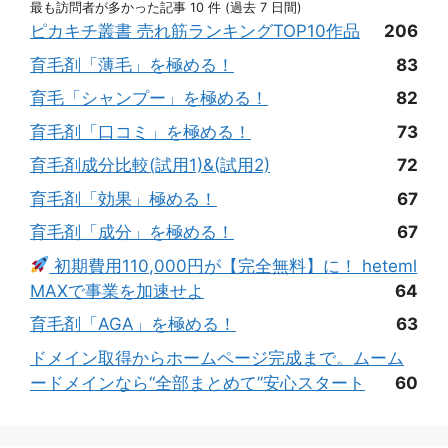
最も訪問者が多かった記事 10 件 (過去 7 日間)
ピカキチ叢書 売れ筋ランキングTOP10作品
206
育毛剤「薄毛」を極める！
83
育毛「シャンプー」を極める！
82
育毛剤「口コミ」を極める！
73
育毛剤成分比較(試用1)&(試用2)
72
育毛剤「効果」極める！
67
育毛剤「成分」を極める！
67
初期費用110,000円が【完全無料】に！ heteml
MAXで事業を加速せよ
64
育毛剤「AGA」を極める！
63
ドメイン取得からホームページ完成まで。ムーム
ードメインなら“全部まとめて”安心スタート
60