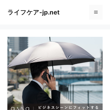
コ
ン
ライフケア-jp.net
メ
テ
ン
ニ
ツ
へ
ス
ュ
キ
ッ
ー
プ