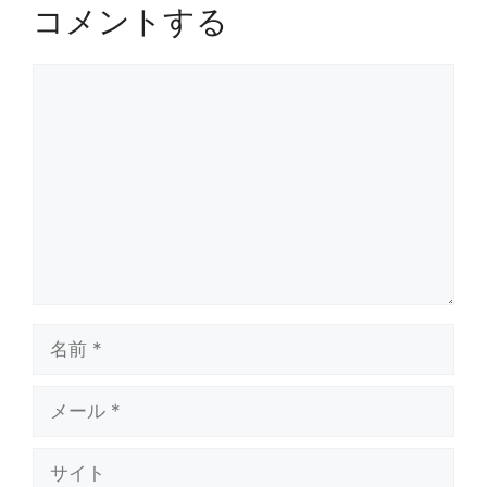
コメントする
コ
メ
ン
ト
名
前
メ
ー
ル
サ