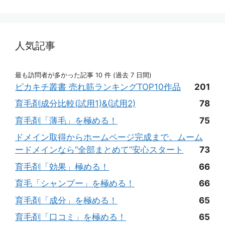
人気記事
最も訪問者が多かった記事 10 件 (過去 7 日間)
ピカキチ叢書 売れ筋ランキングTOP10作品
201
育毛剤成分比較(試用1)&(試用2)
78
育毛剤「薄毛」を極める！
75
ドメイン取得からホームページ完成まで。ムーム
ードメインなら“全部まとめて”安心スタート
73
育毛剤「効果」極める！
66
育毛「シャンプー」を極める！
66
育毛剤「成分」を極める！
65
育毛剤「口コミ」を極める！
65