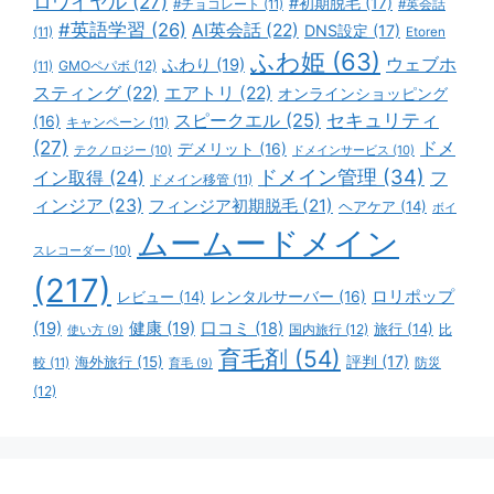
ロワイヤル
(27)
#初期脱毛
(17)
#チョコレート
(11)
#英会話
#英語学習
(26)
AI英会話
(22)
DNS設定
(17)
(11)
Etoren
ふわ姫
(63)
ウェブホ
ふわり
(19)
GMOペパボ
(12)
(11)
スティング
(22)
エアトリ
(22)
オンラインショッピング
スピークエル
(25)
セキュリティ
(16)
キャンペーン
(11)
(27)
ドメ
デメリット
(16)
テクノロジー
(10)
ドメインサービス
(10)
ドメイン管理
(34)
イン取得
(24)
フ
ドメイン移管
(11)
ィンジア
(23)
フィンジア初期脱毛
(21)
ヘアケア
(14)
ボイ
ムームードメイン
スレコーダー
(10)
(217)
ロリポップ
レビュー
(14)
レンタルサーバー
(16)
(19)
健康
(19)
口コミ
(18)
旅行
(14)
国内旅行
(12)
比
使い方
(9)
育毛剤
(54)
評判
(17)
海外旅行
(15)
防災
較
(11)
育毛
(9)
(12)