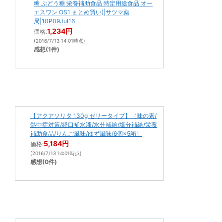
糖 ぶどう糖 栄養補助食品 特定用途食品 オー
エスワン OS1 まとめ買い)|サツマ薬
局|10P09Jul16
1,234円
価格:
(2016/7/13 14:01時点)
感想(1件)
【アクアソリタ 130g ゼリータイプ】（味の素/
熱中症対策/経口補水液/水分補給/塩分補給/栄養
補助食品/りんご風味/ゆず風味/6個×5箱）
5,184円
価格:
(2016/7/13 14:01時点)
感想(0件)