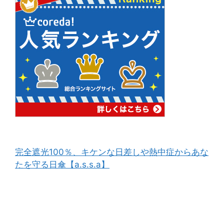
完全遮光100％、キケンな日差しや熱中症からあな
たを守る日傘【a.s.s.a】