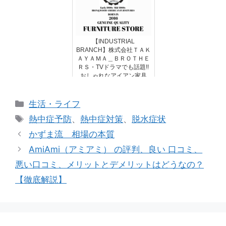
【INDUSTRIAL
BRANCH】株式会社ＴＡＫ
ＡＹＡＭＡ＿ＢＲＯＴＨＥ
ＲＳ・TVドラマでも話題!!
おしゃれなアイアン家具
カ
生活・ライフ
テ
タ
熱中症予防
、
熱中症対策
、
脱水症状
ゴ
グ
かずま流 相場の本質
リ
AmiAmi（アミアミ） の評判、良い 口コミ、
ー
悪い口コミ、メリットとデメリットはどうなの？
【徹底解説】