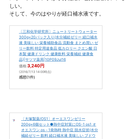
しい。
そして、今のはやりが経口補水液です。
〔三和化学研究所〕ニュートリートウォーター
300g×20パック入り(水分補給ゼリー 経口補水
液 美味しい 栄養補助食品 流動食 まとめ買い ゼ
リー飲料 特定用途食品 低カロリー クエン酸 日
本製 健康ドリンク 健康飲料 栄養補給 健康食
品)|サツマ薬局|10P09Jul16
3,240円
価格:
(2016/7/13 14:00時点)
感想(1件)
〔大塚製薬/OS1〕オーエスワンゼリー
200g×6個セット●熱中症対策にOS-1 os1 オ
オエスワン os－1発熱時 熱中症 脱水症状(水分
補給ゼリー 飲料 経口補水液 美味しい ブドウ