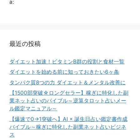
a:
最近の投稿
ダイエット加速！ビタミンB群の役割と食材一覧
ダイエットを始める前に知っておきたい6ヶ条
タンパク質8つの力 ダイエット＆メンタル改善に
【1500部突破☆ロングセラー】稼ぎに特化した副
業ネット占いのバイブル～逆算タロット占いメー
ル鑑定マニュアル～
【爆速で0→1突破へ】AI × 誕生日占い鑑定書作成
バイブル～稼ぎに特化した副業ネット占いビジネ
ス