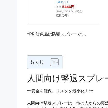
3本セット
5446円
価格:
(2023/10/23 04:10時点)
感想(0件)
*PR:対象品は防犯スプレーです。
もくじ
人間向け撃退スプレ
**安全を確保、リスクを最小化！**
人間向け撃退スプレーは、他の人からの突