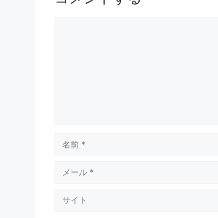
コ
メ
ン
ト
名
前
メ
ー
ル
サ
イ