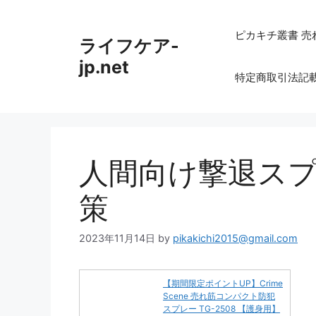
コ
ン
ピカキチ叢書 売
ライフケア-
テ
ン
jp.net
特定商取引法記
ツ
へ
ス
キ
ッ
人間向け撃退ス
プ
策
2023年11月14日
by
pikakichi2015@gmail.com
【期間限定ポイントUP】Crime
Scene 売れ筋コンパクト防犯
スプレー TG-2508 【護身用】