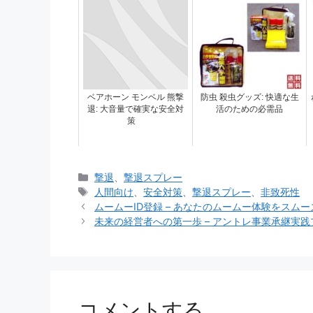
ベアホーン モンベル 熊撃
防虫 殺虫グッズ: 快適な生
退: 大音量で確実な安全対
活のための必需品
策
カ
撃退
、
撃退スプレー
テ
タ
人間向け
、
安全対策
、
撃退スプレー
、
非致死性
ゴ
グ
ムームーID登録 – あなたのムームー体験をスム
リ
未来の経営者への第一歩 – アントレ事業承継実
ー
コメントする