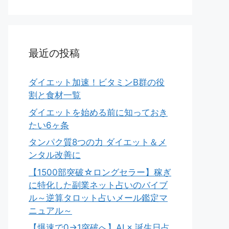
最近の投稿
ダイエット加速！ビタミンB群の役
割と食材一覧
ダイエットを始める前に知っておき
たい6ヶ条
タンパク質8つの力 ダイエット＆メ
ンタル改善に
【1500部突破☆ロングセラー】稼ぎ
に特化した副業ネット占いのバイブ
ル～逆算タロット占いメール鑑定マ
ニュアル～
【爆速で0→1突破へ】AI × 誕生日占