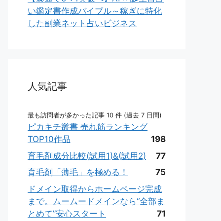
い鑑定書作成バイブル～稼ぎに特化
した副業ネット占いビジネス
人気記事
最も訪問者が多かった記事 10 件 (過去 7 日間)
ピカキチ叢書 売れ筋ランキング
TOP10作品
198
育毛剤成分比較(試用1)&(試用2)
77
育毛剤「薄毛」を極める！
75
ドメイン取得からホームページ完成
まで。ムームードメインなら“全部ま
とめて”安心スタート
71