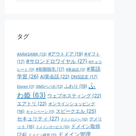
ゴ
リ
ー
タグ
#アウトドア
(19)
#ギフト
#ARASAWA
(13)
#サロンドロワイヤル
(27)
(17)
#チョコ
#英語
#初期脱毛
(17)
レート
(11)
#英会話
(11)
学習
(26)
AI英会話
(22)
DNS設定
(17)
ふ
ふわり
(19)
GMOペパボ
(12)
Etoren
(11)
わ姫
(63)
ウェブホスティング
(22)
エアトリ
(22)
オンラインショッピング
スピークエル
(25)
(16)
キャンペーン
(11)
セキュリティ
(27)
デメリ
テクノロジー
(10)
ドメイン取得
ット
(16)
ドメインサービス
(10)
ドメイン管理
(24)
ドメイン移管
(11)